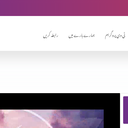
ٹی وی پروگرام
ہمارے بارے میں
رابطہ کریں