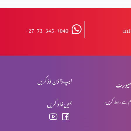
+27-73-345-1040
in
ایپ ڈاؤن لوڈ کریں
پورٹ
م سے رابطہ کریں۔
ہمیں فالو کریں