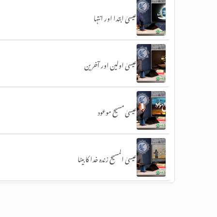
عیسیٰ ابتدا اور انتہا
عیسیٰ اولین اور آخرین
عیسیٰ مسیح موعود
عیسیٰ المسیح زندہ خدا کا بیٹا
خداوند اور اسکی بھلائی