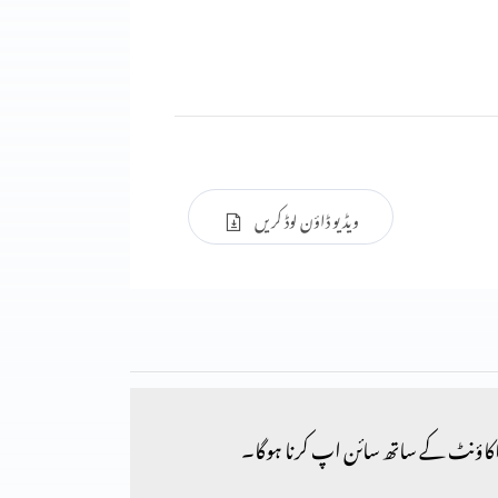
ویڈیو ڈاؤن لوڈ کریں
کاؤنٹ کے ساتھ سائن اپ کرنا ہوگا۔