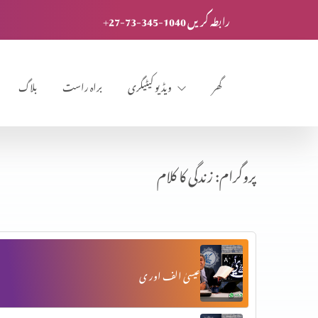
+27-73-345-1040 رابطہ کریں
گھر
ویڈیو کیٹیگری
براہ راست
بلاگ
پروگرام: زندگی کا کلام
عیسیٰ الف اور ی