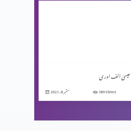
عیسیٰ الف اور ی
views
389
ستمبر 8, 2023