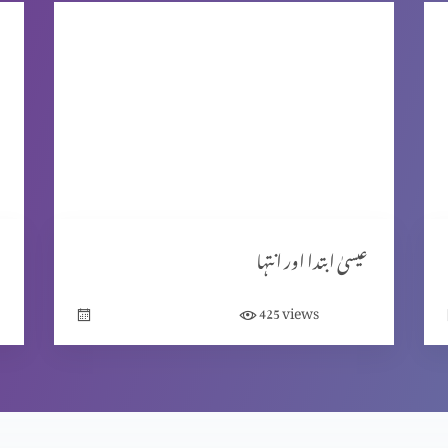
عیسیٰ ابتدا اور انتہا
views
425