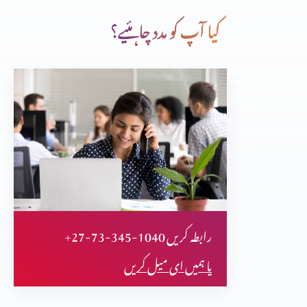
کیا آپ کو مدد چاہئیے؟
سچائی اور آزادی
ان کی آنکھیں کھل گئیں، کیا آپ کی بھی؟
قیامت اور زندگی
+27-73-345-1040 رابطہ کریں
چھوٹا کون اور بڑا کون؟
یا ہمیں ای میل کریں