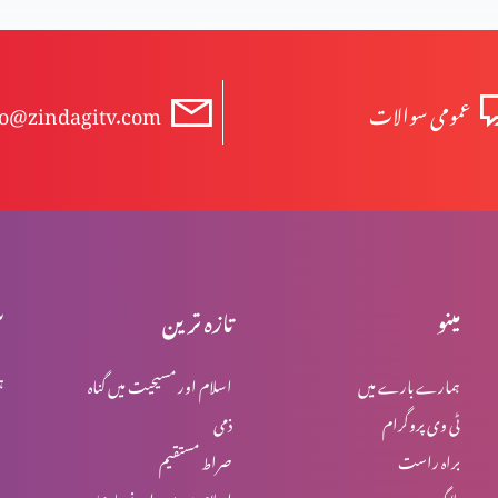
عمومی سوالات
fo@zindagitv.com
مینو
تازہ ترین
س
ہمارے بارے میں
اسلام اور مسیحیت میں گناہ
ہ
ٹی وی پروگرام
ذمی
براہ راست
صراط مستقیم
بلاگ
اسلام میں یہود اور نصاریٰ