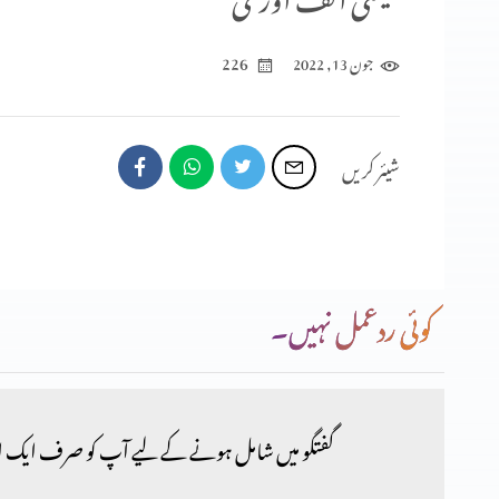
226
جون 13, 2022
شیئر کریں
کوئی ردعمل نہیں۔
گفتگو میں شامل ہونے کے لیے آپ کو صرف ایک ا