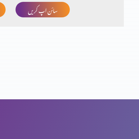
سائن اپ کریں