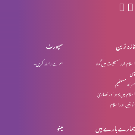
یہ ترقی کرنے کا وقت ہے
تازہ ترین
سپورٹ
پیش رفت کی کن٘جیاں (2-2)
اسلام اور مسیحیت میں گناہ
ہم سے رابطہ کریں۔
ذمی
پیش رفت کی کن٘جیاں(1-2)
صراط مستقیم
اسلام میں یہود اور نصاریٰ
خواتین اور اسلام
شکایات مت کریں (حصہ 1)
ہمارے بارے میں
مینو