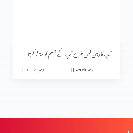
گلتیوں (حصہ 4)
گلتیوں (حصہ 3)
آپ کا ذہن کس طرح آپ کے جسم کو متاثر کرتا ہے (پارٹ 2)
گلتیوں (حصہ 2)
views
529
نومبر 27, 2023
گلتیوں (حصہ 1)
درد سے پاک راستے کے خطرات (2-2)