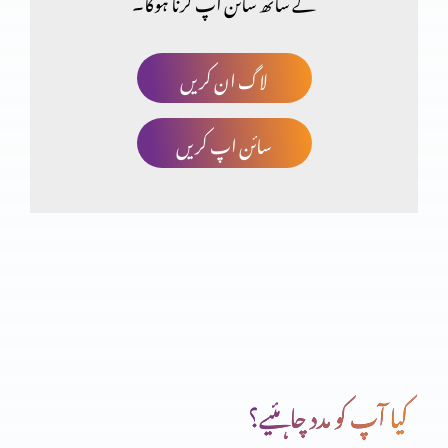
کے ساتھ سائن اپ کرنا ہوگا۔
فلپیوں کا خط (حصہ 1)
لاگ ان کریں
سائن اپ کریں
اعتماد کا امتحان
غیر حقیقی توَقّعَات پر مایوس ہونا (حصہ 2)
غیر حقیقی توَقّعَات پر مایوس ہونا (حصہ 1)
کیا آپ کو مدد چاہئیے؟
صحیح یا غلط ذہنیت (حصہ 2)