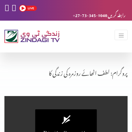
+27-73-345-1040 رابطہ کریں
پروگرام: لطف اٹھائے روزمرہ کی زندگی کا