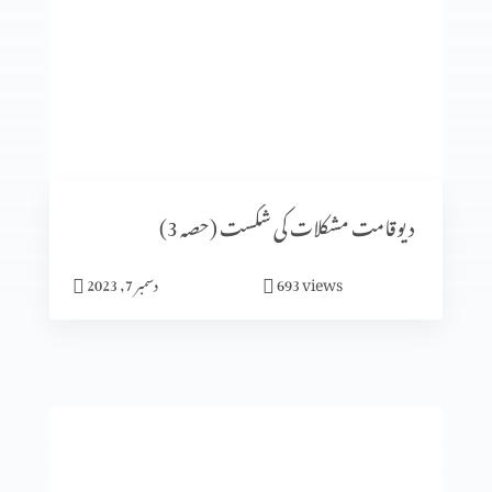
کسی بھی وقت پارکنگ نہیں ہو سکتی (1-1)
اُس پر دھیان دیں جو بہترین خوشی دے (2-6)
دیوقامت مشکلات کی شکست (حصہ 3)
views
693
دسمبر 7, 2023
میں جلدی میں مگر خدا نہیں
جنت میرا گھر