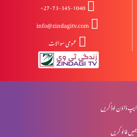
+27-73-345-1040
درد سے پاک راستے کے خطرات (1-2)
info@zindagitv.com
عمومی سوالات
یسوع کی تمثیلیں: خود کو پرکھنا (2-2)
یسوع کی تمثیلیں: خود کو پرکھنا (1-2)
جنگ تو خداوند کی ہے (2-2)
ایپ ڈاؤن لوڈ کریں
ہمیں فالو کریں
جنگ تو خداوند کی ہے (1-2)