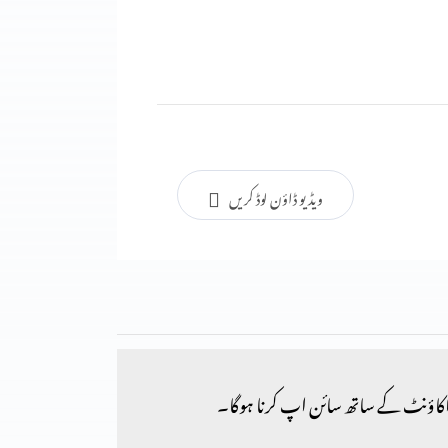
ویڈیو ڈاؤن لوڈ کریں
کاؤنٹ کے ساتھ سائن اپ کرنا ہوگا۔