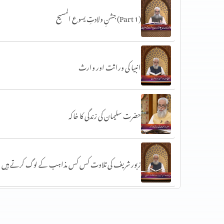
جشنِ ولادتِ یسوع المسیح (Part 1)
انبیا کی وراثت اور وارث
حضرت سلیمان کی زندگی کا خاکہ
زبور شریف کی تلاوت کس کس مذاہب کے لوگ کرتے ہیں
حضرت داؤد کتب سماوی پر ایمان رکھنے والوں کی نظر میں