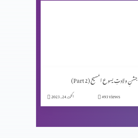
جشنِ ولادتِ یسوع المسیح (Part 2)
views
493
اکتوبر 24, 2023