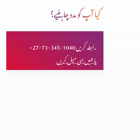
کیا آپ کو مدد چاہئیے؟
حضرت سموئیل خدا تعالٰی کا نزیر
+27-73-345-1040 رابطہ کریں
حضرت بوعز داود کے پٹرداداکی حیاتِ طیبہ
یا ہمیں ای میل کریں
غیر قوم کی عورت (رُوت) حضرت دائود کی پٹردادی
حضرت سمسون خدا کا نزیر