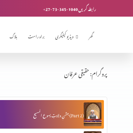
+27-73-345-1040 رابطہ کریں
گھر
ویڈیو کیٹیگری
براہ راست
بلاگ
پروگرام: حقیقی عرفان
جشنِ ولادتِ یسوع المسیح (Part 2)