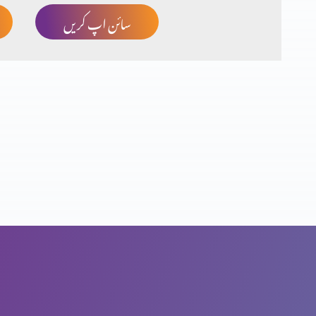
سائن اپ کریں