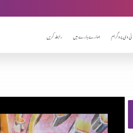
ٹی وی پروگرام
ہمارے بارے میں
رابطہ کریں