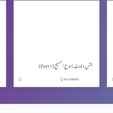
جشنِ ولادتِ یسوع المسیح (Part 1)
views
433