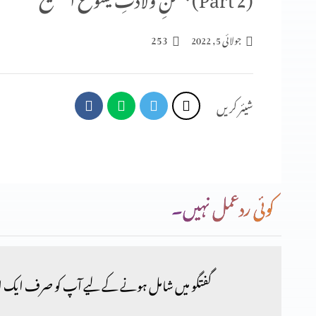
253
جولائی 5, 2022
شیئر کریں
کوئی ردعمل نہیں۔
گفتگو میں شامل ہونے کے لیے آپ کو صرف ایک ا