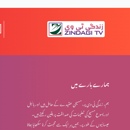
خدا سب سے زیادہ کس نبی سے ہم کلام ہوا؟
عیدِ مولودِ منجی العالمین
مصِر میں بنی اسرائیل پر ظلم و سِتم کے اسباب
ہمارے بارے میں
ہم، زندگی ٹی وی پر، مسیحی عقیدے کے حامل ہیں اور بائبل
حضرت یعقوب کے آخری ایام میں پیشنگوئی کی باتیں
اور یسوع مسیح کی تعلیمات کی صداقت پر یقین رکھتے ہیں۔
عیسائیوں کے طور پر، ہمیں ہر ایک سے محبت کرنا سکھایا جاتا