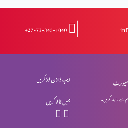
+27-73-345-1040
in
ایپ ڈاؤن لوڈ کریں
پورٹ
م سے رابطہ کریں۔
ہمیں فالو کریں