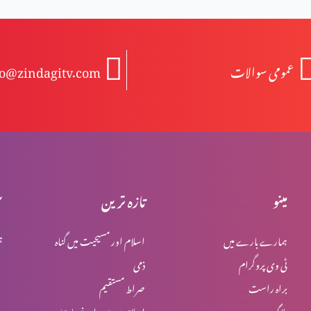
عمومی سوالات
fo@zindagitv.com
مینو
تازہ ترین
س
ہمارے بارے میں
اسلام اور مسیحیت میں گناہ
ہ
ٹی وی پروگرام
ذمی
براہ راست
صراط مستقیم
بلاگ
اسلام میں یہود اور نصاریٰ