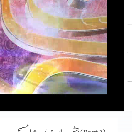
جشنِ ولادتِ یسوع المسیح (Part 2)