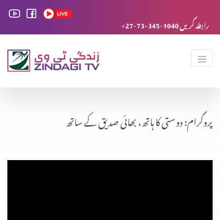
+27-73-345-1040 رابطہ کریں
پروگرام: دوستی کا ہاتھ، بھائی صدیق کے ساتھ