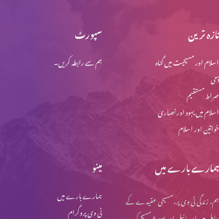
تازہ ترین
سپورٹ
مسؑلہِ حلال اور حرام؟ (حصہ 5)
اسلام اور مسیحیت میں گناہ
ہم سے رابطہ کریں۔
ذمی
مسؑلہِ حلال اور حرام؟ (حصہ 4)
صراط مستقیم
اسلام میں یہود اور نصاریٰ
خواتین اور اسلام
مسؑلہِ حلال اور حرام؟ (حصہ 3)
ہمارے بارے میں
مینو
مسؑلہِ حلال اور حرام؟ (حصہ 2)
ہمارے بارے میں
ہم، زندگی ٹی وی پر، مسیحی عقیدے کے
ٹی وی پروگرام
حامل ہیں اور بائبل اور یسوع مسیح کی