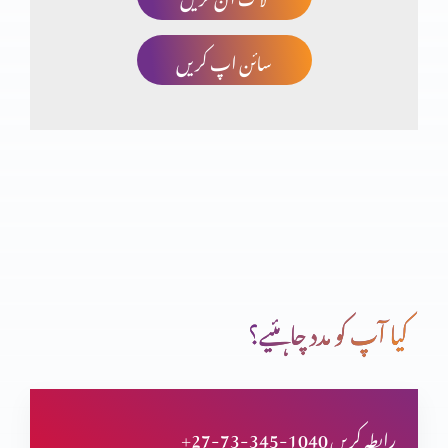
سائن اپ کریں
قران سے قران تک(حصہ 23)
قران سے قران تک (حصہ 22)
قران سے قران تک (حصہ 21)
کیا آپ کو مدد چاہئیے؟
ولادتِ یسوع المسیح کا ثبوت قرآن میں
+27-73-345-1040 رابطہ کریں