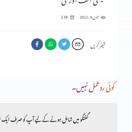
238
جون 9, 2022
شیئر کریں
کوئی ردعمل نہیں۔
گفتگو میں شامل ہونے کے لیے آپ کو صرف ایک ا