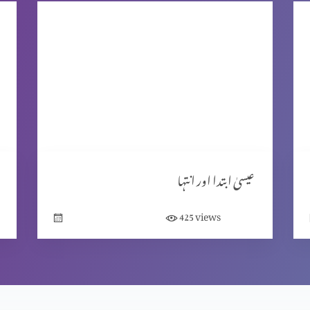
عیسیٰ ابتدا اور انتہا
views
425