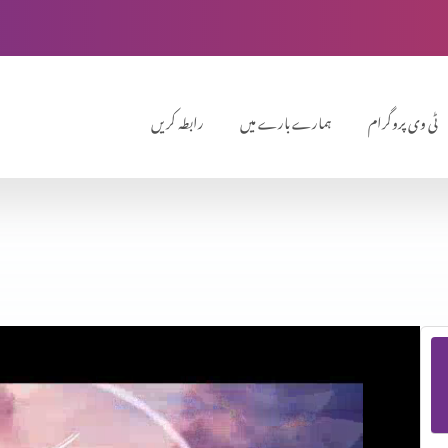
ٹی وی پروگرام
ہمارے بارے میں
رابطہ کریں