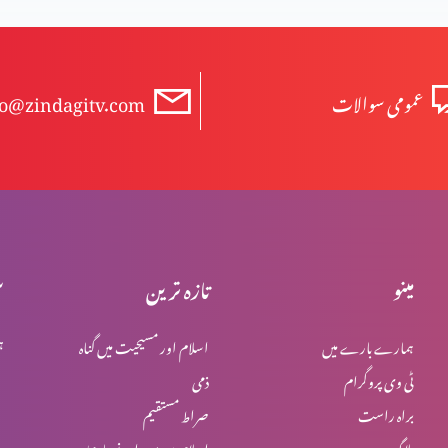
عمومی سوالات
fo@zindagitv.com
مینو
تازہ ترین
س
ہمارے بارے میں
اسلام اور مسیحیت میں گناہ
ہ
ٹی وی پروگرام
ذمی
براہ راست
صراط مستقیم
بلاگ
اسلام میں یہود اور نصاریٰ