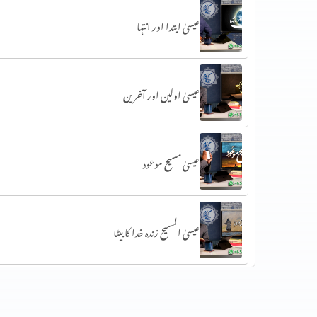
عیسیٰ ابتدا اور انتہا
عیسیٰ اولین اور آخرین
عیسیٰ مسیح موعود
عیسیٰ المسیح زندہ خدا کا بیٹا
خداوند اور اسکی بھلائی