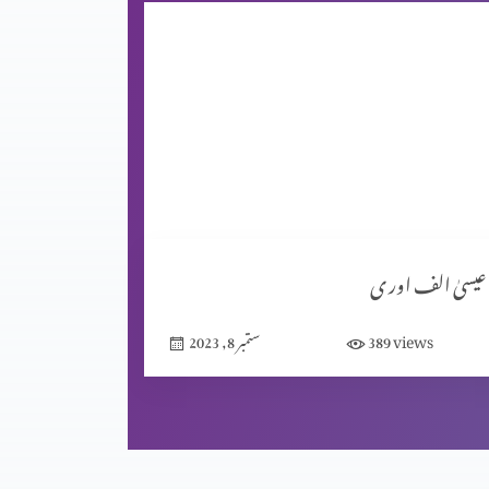
عیسیٰ الف اور ی
views
389
ستمبر 8, 2023