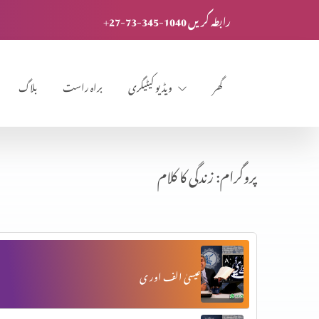
+27-73-345-1040 رابطہ کریں
گھر
ویڈیو کیٹیگری
براہ راست
بلاگ
پروگرام: زندگی کا کلام
عیسیٰ الف اور ی