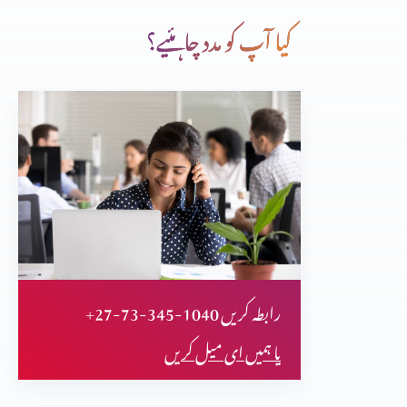
کیا آپ کو مدد چاہئیے؟
سچائی اور آزادی
ان کی آنکھیں کھل گئیں، کیا آپ کی بھی؟
قیامت اور زندگی
+27-73-345-1040 رابطہ کریں
چھوٹا کون اور بڑا کون؟
یا ہمیں ای میل کریں