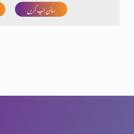
سائن اپ کریں