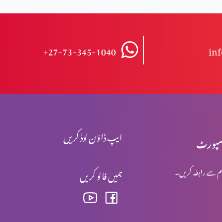
+27-73-345-1040
in
ایپ ڈاؤن لوڈ کریں
پورٹ
م سے رابطہ کریں۔
ہمیں فالو کریں