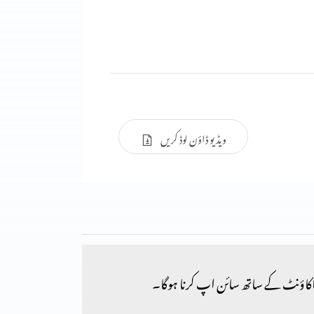
ویڈیو ڈاؤن لوڈ کریں
کاؤنٹ کے ساتھ سائن اپ کرنا ہوگا۔