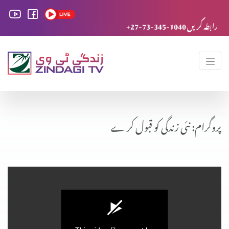
+27-73-345-1040 رابطہ کریں
پروگرام: نئی زندگی کو قبول کر ے