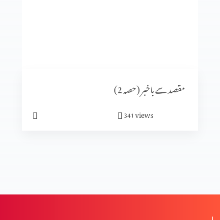
گناہ کی تدبیر
مسیح کے ساتھ مصلوب ہونا
مقصد سے باخبر (حصہ 2)
مسیح میں دکھ اٹھانا
views
341
ابراہام کے خدا کی فارمبرداری کرنا
خدا کا منصوبہ