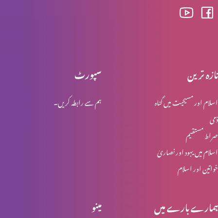
جنم کے لنگڑے کی شفا
تازہ ترین
سپورٹ
ابراہام خدا کا خادم اور دوست
اسلام اور مسیحیت میں گناہ
ہم سے رابطہ کریں۔
ذمی
ایمان سننے سے پیدا ہوتا ہے
صراط مستقیم
اسلام میں یہود اور نصاریٰ
خواتین اور اسلام
متوجہ ہونا اور دیکھنا
ہمارے بارے میں
مینو