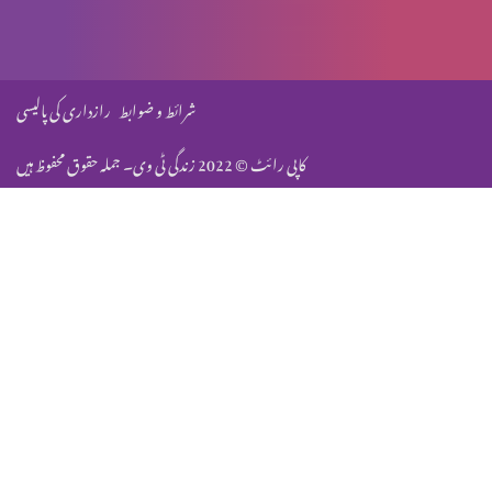
شرائط و ضوابط
رازداری کی پالیسی
کاپی رائٹ © 2022 زندگی ٹی وی۔ جملہ حقوق محفوظ ہیں