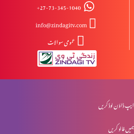
+27-73-345-1040
کمزوری میں خدا پر بھروسہ
info@zindagitv.com
عمومی سوالات
یسوع کے خون میں طاقت
یسوع کے نام میں طاقت
38 برس سے بیمار شخص کی شفا
ایپ ڈاؤن لوڈ کریں
ہمیں فالو کریں
مذہبی گھمنڈ