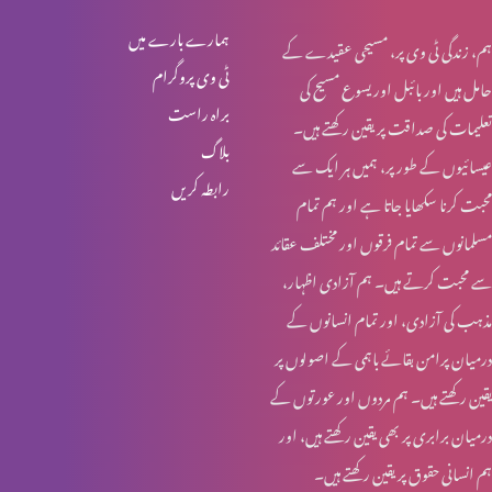
تبدیلی
ہمارے بارے میں
ہم، زندگی ٹی وی پر، مسیحی عقیدے کے
ٹی وی پروگرام
حامل ہیں اور بائبل اور یسوع مسیح کی
براہ راست
تعلیمات کی صداقت پر یقین رکھتے ہیں۔
بلاگ
عیسائیوں کے طور پر، ہمیں ہر ایک سے
رابطہ کریں
محبت کرنا سکھایا جاتا ہے اور ہم تمام
مسلمانوں سے تمام فرقوں اور مختلف عقائد
سے محبت کرتے ہیں۔ ہم آزادی اظہار،
مذہب کی آزادی، اور تمام انسانوں کے
درمیان پرامن بقائے باہمی کے اصولوں پر
یقین رکھتے ہیں۔ ہم مردوں اور عورتوں کے
درمیان برابری پر بھی یقین رکھتے ہیں، اور
ہم انسانی حقوق پر یقین رکھتے ہیں۔