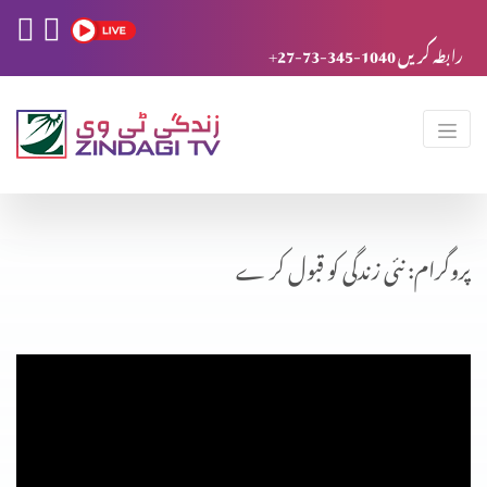
+27-73-345-1040 رابطہ کریں
پروگرام: نئی زندگی کو قبول کر ے