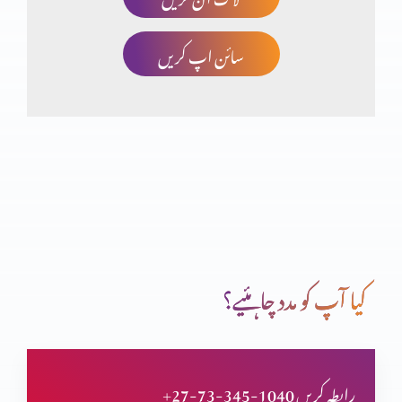
سائن اپ کریں
جنگی اصول (حصہ 3)
جنگی اصول (حصہ 2)
جنگی اصول (حصہ 1)
کیا آپ کو مدد چاہئیے؟
خدا مجھے بدل دے
+27-73-345-1040 رابطہ کریں