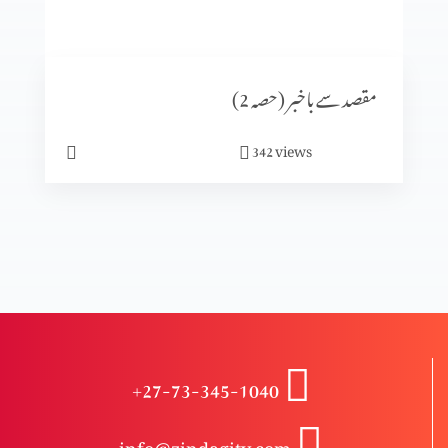
مسیح کے ساتھ مصلوب ہونا
مقصد سے باخبر (حصہ 2)
مسیح میں دکھ اٹھانا
views
342
ابراہام کے خدا کی فارمبرداری کرنا
خدا کا منصوبہ
+27-73-345-1040
کمزوری میں خدا پر بھروسہ
info@zindagitv.com