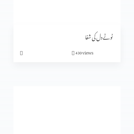
جان کی قیمت
ٹوٹے دل کی شفا
views
430
پاکیزگی
یسوع اچھا دوست ہے
گناہ کی تدبیر