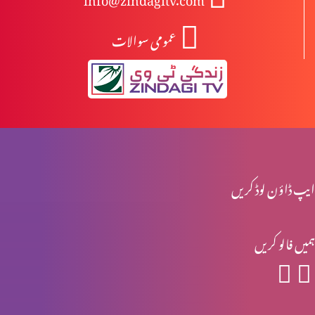
عمومی سوالات
یسوع کے خون میں طاقت
یسوع کے نام میں طاقت
38 برس سے بیمار شخص کی شفا
ایپ ڈاؤن لوڈ کریں
ہمیں فالو کریں
مذہبی گھمنڈ
جنم کے لنگڑے کی شفا