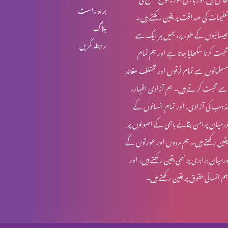
براہ راست
تعلیمات کی صداقت پر یقین رکھتے ہیں۔
بلاگ
عیسائیوں کے طور پر، ہمیں ہر ایک سے
رابطہ کریں
محبت کرنا سکھایا جاتا ہے اور ہم تمام
مسلمانوں سے تمام فرقوں اور مختلف عقائد
سے محبت کرتے ہیں۔ ہم آزادی اظہار،
مذہب کی آزادی، اور تمام انسانوں کے
درمیان پرامن بقائے باہمی کے اصولوں پر
یقین رکھتے ہیں۔ ہم مردوں اور عورتوں کے
درمیان برابری پر بھی یقین رکھتے ہیں، اور
ہم انسانی حقوق پر یقین رکھتے ہیں۔