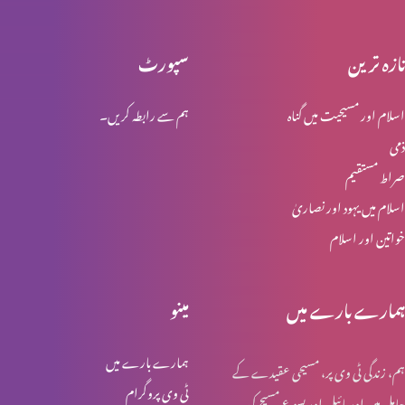
تازہ ترین
سپورٹ
ابراہام خدا کا خادم اور دوست
اسلام اور مسیحیت میں گناہ
ہم سے رابطہ کریں۔
ذمی
ایمان سننے سے پیدا ہوتا ہے
صراط مستقیم
اسلام میں یہود اور نصاریٰ
خواتین اور اسلام
متوجہ ہونا اور دیکھنا
ہمارے بارے میں
مینو
تبدیلی
ہمارے بارے میں
ہم، زندگی ٹی وی پر، مسیحی عقیدے کے
ٹی وی پروگرام
حامل ہیں اور بائبل اور یسوع مسیح کی