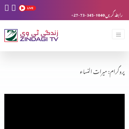
+27-73-345-1040 رابطہ کریں
پروگرام: میرات النساء