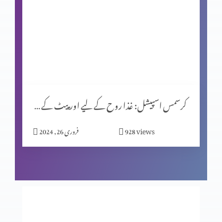
کرسمس اسپیشل (حصہ 1)
یشوُع کی کتاب اور سلسلۂ نبوّت
کرسمس اسپیشل: غذا روح کے لیے اور پیٹ کے لیے؟
زندگی ایک پیغام ہے
views
928
فروری 26, 2024
اصل قربانی
فکسڈ مائنڈ سیٹ