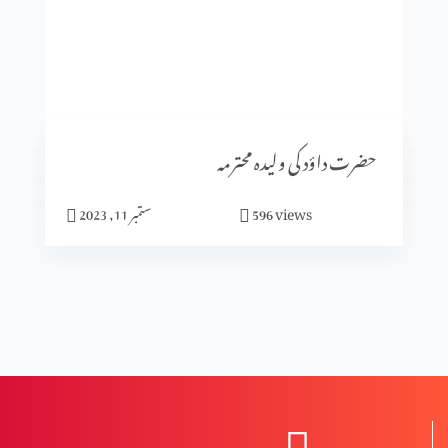
سیٹرھی کی برکت
شادی کا الٰہی منصوبہ (حصہ3)
حضرت داؤد کی ولیدہ محترمہ
views
596
ستمبر 11, 2023
شادی کا الٰہی منصوبہ (حصہ2)
شادی کا الٰہی منصوبہ (حصہ 1)
نعمت اور پھل میں فرق