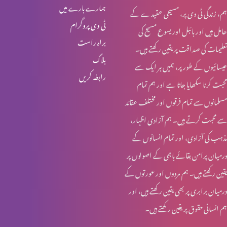
ہمارے بارے میں
ہم، زندگی ٹی وی پر، مسیحی عقیدے کے
خواجہ سرا کا مقام کلام مقدس میں (حصہ 1)
ٹی وی پروگرام
حامل ہیں اور بائبل اور یسوع مسیح کی
براہ راست
تعلیمات کی صداقت پر یقین رکھتے ہیں۔
بلاگ
عیسائیوں کے طور پر، ہمیں ہر ایک سے
قربانی کا گوشت اور خواتین کی زمداری
رابطہ کریں
محبت کرنا سکھایا جاتا ہے اور ہم تمام
مسلمانوں سے تمام فرقوں اور مختلف عقائد
کرسمس اسپیشل: یسوع مسیح کا نسب نامہ اور خواتین
سے محبت کرتے ہیں۔ ہم آزادی اظہار،
مذہب کی آزادی، اور تمام انسانوں کے
درمیان پرامن بقائے باہمی کے اصولوں پر
روزہ اور عورت کے شرعی مسایل (حصہ 4)
یقین رکھتے ہیں۔ ہم مردوں اور عورتوں کے
درمیان برابری پر بھی یقین رکھتے ہیں، اور
ہم انسانی حقوق پر یقین رکھتے ہیں۔
روزہ اور عورت کے شرعی مسایل (حصہ 3)