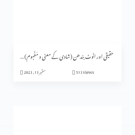
شادی کا الہٰی منصوبہ (حصہ 5)
شادی کا الٰہی منصوبہ (حصہ 4)
حقیقی اور اٹوٹ بندھن (شادی کے معنی و مَفْہوم) حصہ 1
views
513
ستمبر 13, 2023
ایماندار پرکھا جاتا ہے
میں نیچرل نہیں بلکہ سپر نیچرل ہوں