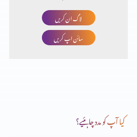
لاگ ان کریں
خدا کا منضوبہ
سائن اپ کریں
جو آپ کے ہاتھ میں ہے وہ بابرکت ہے
خداوند کا خوف
دعا (حصہ دوم)
کیا آپ کو مدد چاہئیے؟