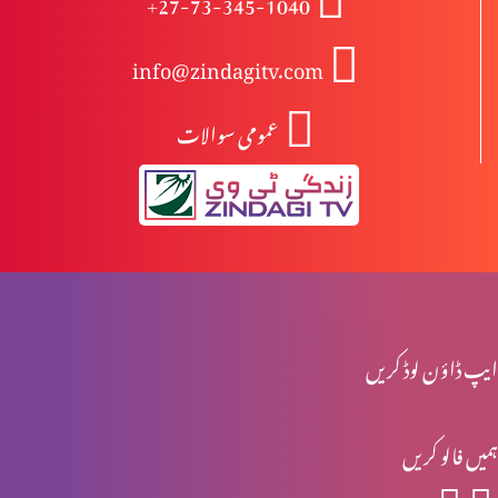
+27-73-345-1040
info@zindagitv.com
خواتین کی خدمت
عمومی سوالات
صبا کی ملکہ کا شاہی دورہ
محبت کی 5 زبانیں
ایپ ڈاؤن لوڈ کریں
مقدسہ مریم
ہمیں فالو کریں
ناکام عادتیں