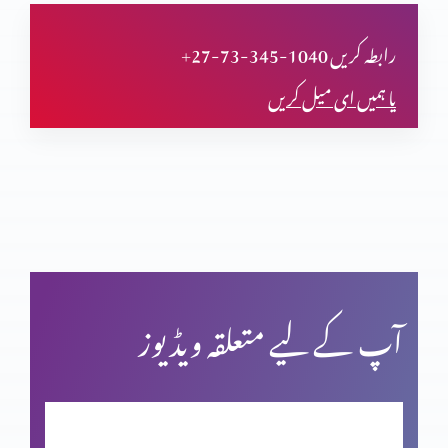
دعا (حصہ اول)
+27-73-345-1040 رابطہ کریں
یا ہمیں ای میل کریں
مسیحی مردم شماری اور ہماری زمہ داری
یشوع کی کتاب اور سلسلہ نبوت (حصہ دوم)
بائبل کی صداقت اور حقّانیَّت (حصہ 4)
آپ کے لیے متعلقہ ویڈیوز
بائبل کی صداقت اور حقّانیَّت (حصہ 3)