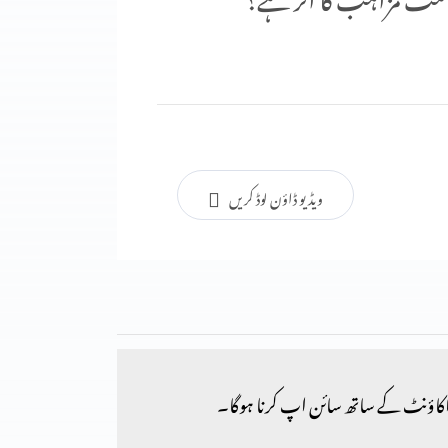
ویڈیو ڈاؤن لوڈ کریں
کاؤنٹ کے ساتھ سائن اپ کرنا ہوگا۔