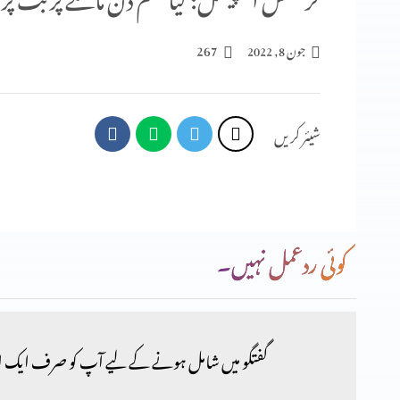
267
جون 8, 2022
شیئر کریں
کوئی ردعمل نہیں۔
گفتگو میں شامل ہونے کے لیے آپ کو صرف ایک ا