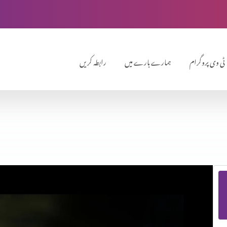
ٹی وی پروگرام
ہمارے بارے میں
رابطہ کریں