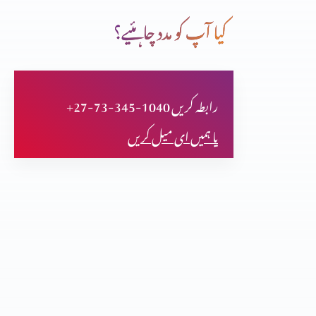
کیا آپ کو مدد چاہئیے؟
یسوع المسیح دیگر انبیا سے بڑح کر کیوں ہیں؟ حصہ 3
+27-73-345-1040 رابطہ کریں
یسوع المسیح دیگر انبیا سے بٹرھکر کیوں ہیں؟ (حصہ 2)
یا ہمیں ای میل کریں
یسوع المسیح دیگر انبیا سے بٹرھکر کیوں ہیں؟
مسیحت توہم پرستی کا نتیجہ؟ حصہ 3