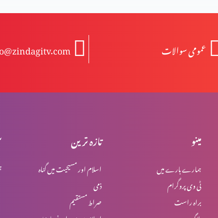
عمومی سوالات
fo@zindagitv.com
مینو
تازہ ترین
س
ہمارے بارے میں
اسلام اور مسیحیت میں گناہ
ہ
ٹی وی پروگرام
ذمی
براہ راست
صراط مستقیم
بلاگ
اسلام میں یہود اور نصاریٰ