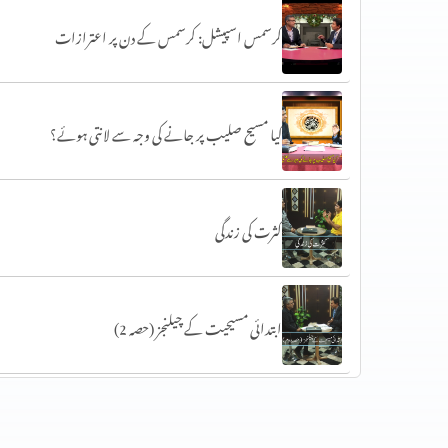
کرسمس اسپیشل: کرسمس کے دن پر اعترازات
کیا مسیح صلیب پر جانے کی وجہ سے لانتی ہوئے؟
کثرت کی زندگی
ابتدائی مسیحیت کے چیلنجز (حصہ 2)
ابتدائی مسیحیت کے چیلنجز