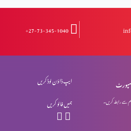
+27-73-345-1040
in
ایپ ڈاؤن لوڈ کریں
پورٹ
م سے رابطہ کریں۔
ہمیں فالو کریں