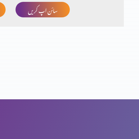
سائن اپ کریں