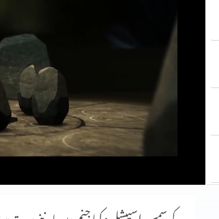
کرسمس اسپیشل: کیا جنم دن ماننے پر بت پ