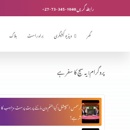
+27-73-345-1040 رابطہ کریں
گھر
ویڈیو کیٹیگری
براہ راست
بلاگ
پروگرام: یہ سچ کا سفر ہے
کرسمس اسپیشل: کیا جنم دن ماننے پر بت پرست مزاہب کا
اثر ہے؟