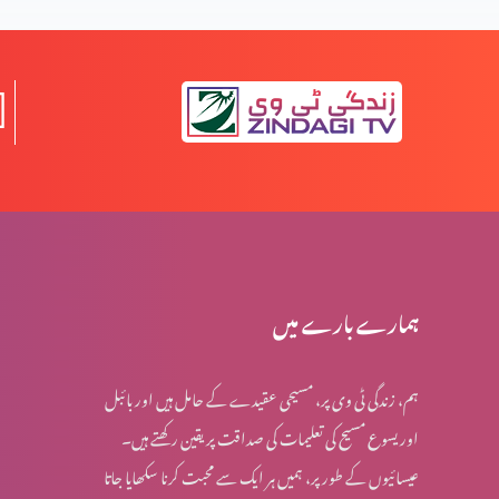
المسیح کے پیروکار عید فسح کیوں نہیں مناتے؟
روایتوں کی جانچھ پڑتال کا مقصد
معافی ازروئے انجیلی بیان (حصہ 2)
ہمارے بارے میں
ہم، زندگی ٹی وی پر، مسیحی عقیدے کے حامل ہیں اور بائبل
کرسمس اسپیشل: کیا جنم دن ماننے پر بت پرست مزاہب کا
اور یسوع مسیح کی تعلیمات کی صداقت پر یقین رکھتے ہیں۔
اثر ہے؟
عیسائیوں کے طور پر، ہمیں ہر ایک سے محبت کرنا سکھایا جاتا