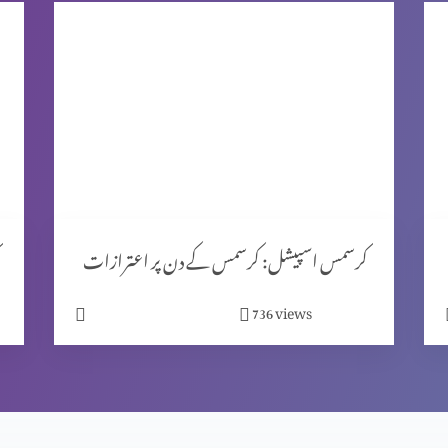
کرسمس اسپیشل: کرسمس کے دن پر اعترازات
views
736