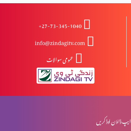
نعمت اور پھل میں فرق
+27-73-345-1040
info@zindagitv.com
خواتین کی خدمت
عمومی سوالات
صبا کی ملکہ کا شاہی دورہ
محبت کی 5 زبانیں
ایپ ڈاؤن لوڈ کریں
مقدسہ مریم