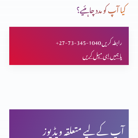
کیا آپ کو مدد چاہئیے؟
دعا (حصہ اول)
+27-73-345-1040 رابطہ کریں
یا ہمیں ای میل کریں
مسیحی مردم شماری اور ہماری زمہ داری
یشوع کی کتاب اور سلسلہ نبوت (حصہ دوم)
بائبل کی صداقت اور حقّانیَّت (حصہ 4)
آپ کے لیے متعلقہ ویڈیوز