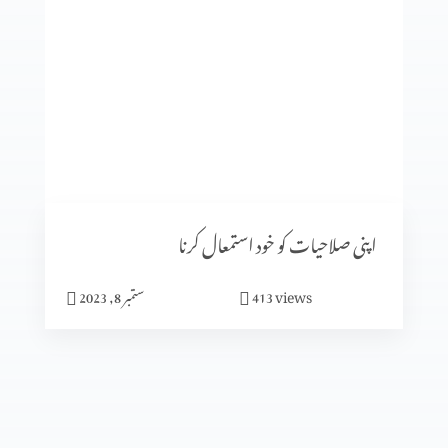
میں نیچرل نہیں بلکہ سپر نیچرل ہوں
سیٹرھی کی برکت
شادی کا الٰہی منصوبہ (حصہ3)
اپنی صلاحیات کو خود استمعال کرنا
views
413
ستمبر 8, 2023
شادی کا الٰہی منصوبہ (حصہ2)
شادی کا الٰہی منصوبہ (حصہ 1)