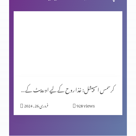
بائبل کی صداقت اور حقّانیَّت (حصہ 3)
کرسمس اسپیشل (حصہ 1)
یشوُع کی کتاب اور سلسلۂ نبوّت
کرسمس اسپیشل: غذا روح کے لیے اور پیٹ کے لیے؟
زندگی ایک پیغام ہے
views
928
فروری 26, 2024
اصل قربانی