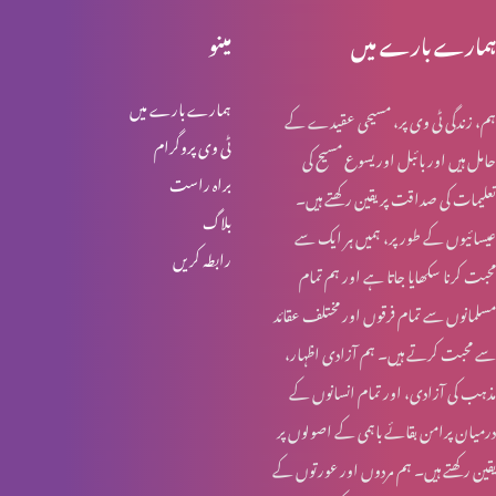
خواجہ سرا کا مقام کلام مقدس میں (حصہ2)
ہمارے بارے میں
مینو
ہمارے بارے میں
ہم، زندگی ٹی وی پر، مسیحی عقیدے کے
خواجہ سرا کا مقام کلام مقدس میں (حصہ 1)
ٹی وی پروگرام
حامل ہیں اور بائبل اور یسوع مسیح کی
براہ راست
تعلیمات کی صداقت پر یقین رکھتے ہیں۔
بلاگ
عیسائیوں کے طور پر، ہمیں ہر ایک سے
قربانی کا گوشت اور خواتین کی زمداری
رابطہ کریں
محبت کرنا سکھایا جاتا ہے اور ہم تمام
مسلمانوں سے تمام فرقوں اور مختلف عقائد
کرسمس اسپیشل: یسوع مسیح کا نسب نامہ اور خواتین
سے محبت کرتے ہیں۔ ہم آزادی اظہار،
مذہب کی آزادی، اور تمام انسانوں کے
درمیان پرامن بقائے باہمی کے اصولوں پر
روزہ اور عورت کے شرعی مسایل (حصہ 4)
یقین رکھتے ہیں۔ ہم مردوں اور عورتوں کے