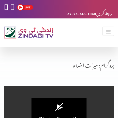
+27-73-345-1040 رابطہ کریں
پروگرام: میرات النساء