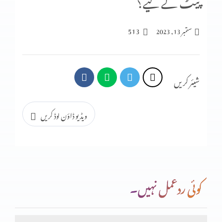
پیٹ کے لیے؟
اپنی صلاحیات کو خود استمعال کرنا
513
ستمبر 13, 2023
وو کہتی تھی
شیئر کریں
کُوچ کریں
ویڈیو ڈاؤن لوڈ کریں
خدا ہمارے ساتھ ہے
کوئی ردعمل نہیں۔
اپنے خاندان کے لیے لڑائی