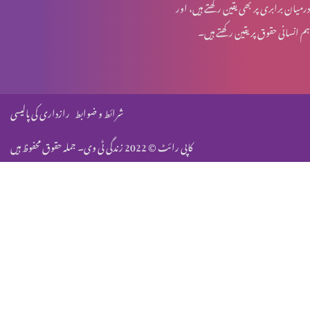
درمیان برابری پر بھی یقین رکھتے ہیں، اور
ہم انسانی حقوق پر یقین رکھتے ہیں۔
روزہ اور عورت کے شرعی مسایل (حصہ 3)
روزہ اور عورت کے شرعی مسایل (حصہ 2)
شرائط و ضوابط
رازداری کی پالیسی
کاپی رائٹ © 2022 زندگی ٹی وی۔ جملہ حقوق محفوظ ہیں
روزہ اور عورت کے شرعی مسایل (حصہ 1)
حضرت بی بی مریم مگدلینی
حضرت بی بی حنانہ (نبیہ)