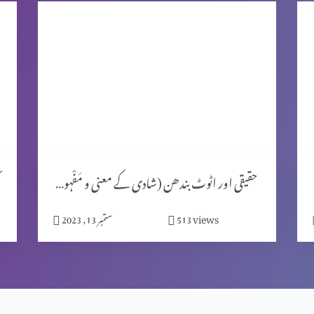
حقیقی اور اٹوٹ بندھن (شادی کے معنی و مَفْہوم) حصہ 1
views
513
ستمبر 13, 2023