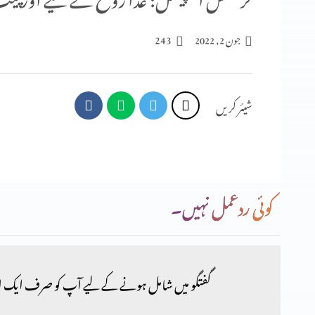
243
جون 2, 2022
شیئر کریں
کوئی ردعمل نہیں۔
گفتگو میں شامل ہونے کے لیے آپ کو صرف ایک ا