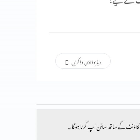
ویڈیو ڈاؤن لوڈ کریں
کاؤنٹ کے ساتھ سائن اپ کرنا ہوگا۔