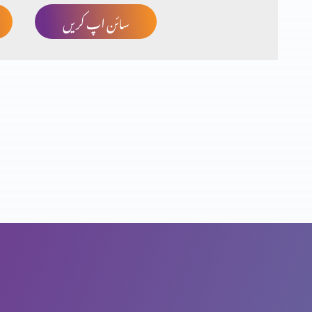
سائن اپ کریں