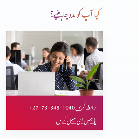
کیا آپ کو مدد چاہئیے؟
خدا ہمارے ساتھ ہے
اپنے خاندان کے لیے لڑائی
دانشمند عورت جو اپنے گھر کی حدود کو سمبھالتی ہے
+27-73-345-1040 رابطہ کریں
خدا کا منضوبہ
یا ہمیں ای میل کریں