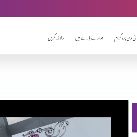
ٹی وی پروگرام
ہمارے بارے میں
رابطہ کریں