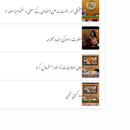
حقیقی اور اٹوٹ بندھن (شادی کے معنی و مَفْہوم) حصہ 1
حضرت داؤد کی ولیدہ محترمہ
اپنی صلاحیات کو خود استمعال کرنا
وو کہتی تھی
کُوچ کریں