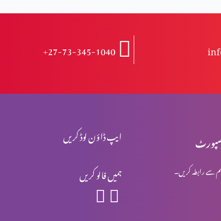
+27-73-345-1040
in
ایپ ڈاؤن لوڈ کریں
پورٹ
م سے رابطہ کریں۔
ہمیں فالو کریں