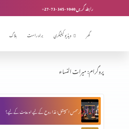
+27-73-345-1040 رابطہ کریں
گھر
ویڈیو کیٹیگری
براہ راست
بلاگ
پروگرام: میرات النساء
کرسمس اسپیشل: غذا روح کے لیے اور پیٹ کے لیے؟