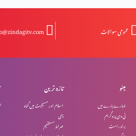
عمومی سوالات
fo@zindagitv.com
مینو
تازہ ترین
س
ہمارے بارے میں
اسلام اور مسیحیت میں گناہ
ہ
ٹی وی پروگرام
ذمی
براہ راست
صراط مستقیم
بلاگ
اسلام میں یہود اور نصاریٰ