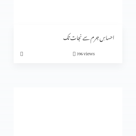
رویئے
احساسِ جرم سے نجات تک
views
396
ایمان میں کیسے آگے بڑھیں؟
تجسم المسیح
انبیا ء و بزرگ۔ زکریاہ