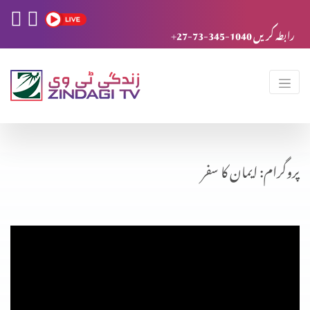
+27-73-345-1040 رابطہ کریں
پروگرام: ایمان کا سفر