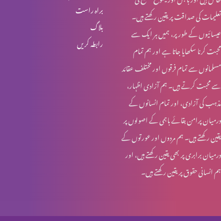
براہ راست
تعلیمات کی صداقت پر یقین رکھتے ہیں۔
انبیا ء و بزرگ – ابراہام
بلاگ
عیسائیوں کے طور پر، ہمیں ہر ایک سے
رابطہ کریں
محبت کرنا سکھایا جاتا ہے اور ہم تمام
انبیاء و بزرگ – حنوک اور نوح
مسلمانوں سے تمام فرقوں اور مختلف عقائد
سے محبت کرتے ہیں۔ ہم آزادی اظہار،
مذہب کی آزادی، اور تمام انسانوں کے
انبیاء و بزرگ – آدم اور حنوک
درمیان پرامن بقائے باہمی کے اصولوں پر
یقین رکھتے ہیں۔ ہم مردوں اور عورتوں کے
درمیان برابری پر بھی یقین رکھتے ہیں، اور
آخری جنگ – کیا تیاری ہو رہی ہے؟
ہم انسانی حقوق پر یقین رکھتے ہیں۔
مسیحیت اور سوالات؟