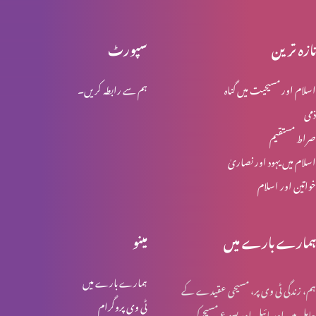
تازہ ترین
سپورٹ
انبیاء و بزرگ – موسیٰ
اسلام اور مسیحیت میں گناہ
ہم سے رابطہ کریں۔
ذمی
انبیا ء و بزرگ ۔ ایوب
صراط مستقیم
اسلام میں یہود اور نصاریٰ
خواتین اور اسلام
انبیا ء و بزرگ – یوسف
ہمارے بارے میں
مینو
انبیا ء و بزرگ – یعقوب
ہمارے بارے میں
ہم، زندگی ٹی وی پر، مسیحی عقیدے کے
ٹی وی پروگرام
حامل ہیں اور بائبل اور یسوع مسیح کی