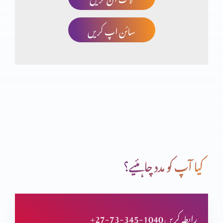
سائن اپ کریں
صلیب پر کفارہ
انبیاء و بزرگ – یوُایل نبی
تبدیلی کیسے؟ کیوں
کیا آپ کو مدد چاہئیے؟
انبیاء و بزرگ – الیشع نبی
+27-73-345-1040 رابطہ کریں