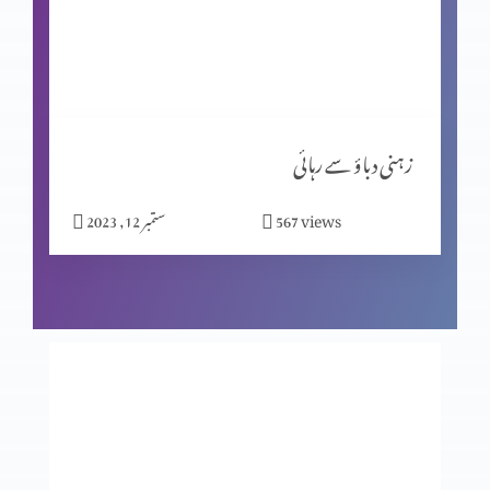
کیا جِنات نے ہیکل تعمیر کی؟ پارٹ 2
مسیحیت اور شاگردیت پارٹ 2
زہنی دباؤ سے رہائی
views
567
ستمبر 12, 2023
نیا سال کیوں مناتے ہیں؟
بے خوف قیادت
عدالت کے تخت پر کون؟ حصہ 2