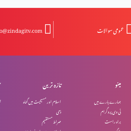
عمومی سوالات
fo@zindagitv.com
مینو
تازہ ترین
س
ہمارے بارے میں
اسلام اور مسیحیت میں گناہ
ہ
ٹی وی پروگرام
ذمی
براہ راست
صراط مستقیم
بلاگ
اسلام میں یہود اور نصاریٰ