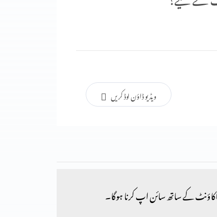
ویڈیو ڈاؤن لوڈ کریں
کاؤنٹ کے ساتھ سائن اپ کرنا ہوگا۔