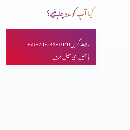
کیا آپ کو مدد چاہئیے؟
خدا ہمارے ساتھ ہے
+27-73-345-1040 رابطہ کریں
اپنے خاندان کے لیے لڑائی
یا ہمیں ای میل کریں
دانشمند عورت جو اپنے گھر کی حدود کو سمبھالتی ہے
خدا کا منضوبہ