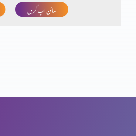
سائن اپ کریں