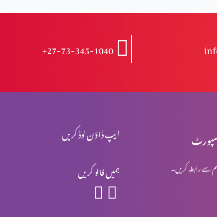
+27-73-345-1040
in
ایپ ڈاؤن لوڈ کریں
پورٹ
م سے رابطہ کریں۔
ہمیں فالو کریں