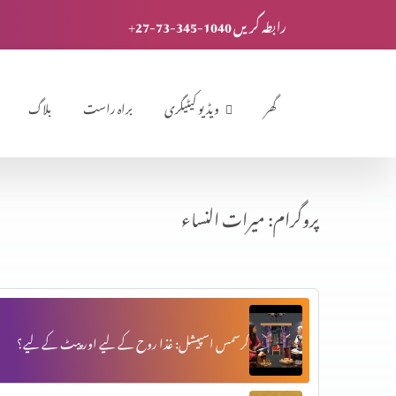
+27-73-345-1040 رابطہ کریں
گھر
ویڈیو کیٹیگری
براہ راست
بلاگ
پروگرام: میرات النساء
کرسمس اسپیشل: غذا روح کے لیے اور پیٹ کے لیے؟