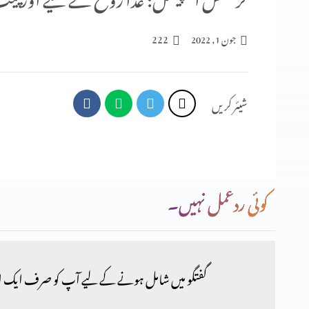
222
جون 1, 2022
شیئر کریں
کوئی ردعمل نہیں۔
گفتگو میں شامل ہونے کے لیے آپ کو صرف ایک ا