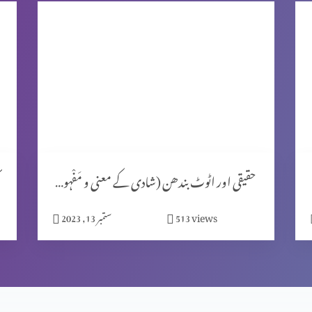
حقیقی اور اٹوٹ بندھن (شادی کے معنی و مَفْہوم) حصہ 1
views
513
ستمبر 13, 2023