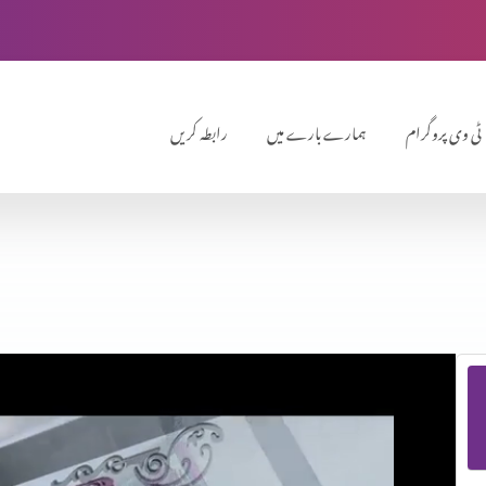
ٹی وی پروگرام
ہمارے بارے میں
رابطہ کریں