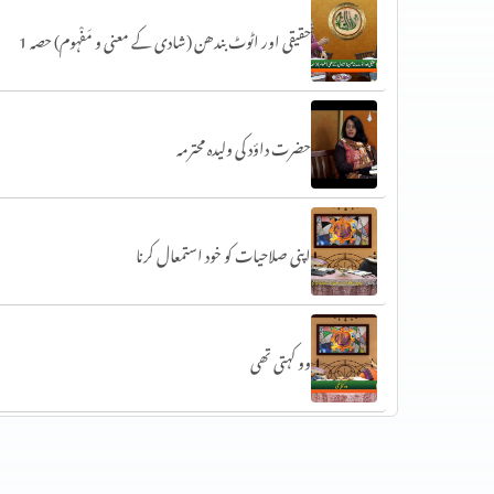
حقیقی اور اٹوٹ بندھن (شادی کے معنی و مَفْہوم) حصہ 1
حضرت داؤد کی ولیدہ محترمہ
اپنی صلاحیات کو خود استمعال کرنا
وو کہتی تھی
کُوچ کریں