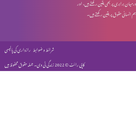
درمیان برابری پر بھی یقین رکھتے ہیں، اور
ہم انسانی حقوق پر یقین رکھتے ہیں۔
روزہ اور عورت کے شرعی مسایل (حصہ 3)
روزہ اور عورت کے شرعی مسایل (حصہ 2)
شرائط و ضوابط
رازداری کی پالیسی
کاپی رائٹ © 2022 زندگی ٹی وی۔ جملہ حقوق محفوظ ہیں
روزہ اور عورت کے شرعی مسایل (حصہ 1)
حضرت بی بی مریم مگدلینی
حضرت بی بی حنانہ (نبیہ)