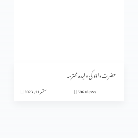
میں نیچرل نہیں بلکہ سپر نیچرل ہوں
سیٹرھی کی برکت
شادی کا الٰہی منصوبہ (حصہ3)
حضرت داؤد کی ولیدہ محترمہ
views
596
ستمبر 11, 2023
شادی کا الٰہی منصوبہ (حصہ2)
شادی کا الٰہی منصوبہ (حصہ 1)