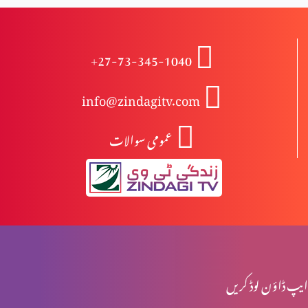
نعمت اور پھل میں فرق
+27-73-345-1040
info@zindagitv.com
خواتین کی خدمت
عمومی سوالات
صبا کی ملکہ کا شاہی دورہ
محبت کی 5 زبانیں
ایپ ڈاؤن لوڈ کریں
مقدسہ مریم