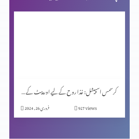
بائبل کی صداقت اور حقّانیَّت (حصہ 3)
کرسمس اسپیشل (حصہ 1)
یشوُع کی کتاب اور سلسلۂ نبوّت
کرسمس اسپیشل: غذا روح کے لیے اور پیٹ کے لیے؟
زندگی ایک پیغام ہے
views
927
فروری 26, 2024
اصل قربانی