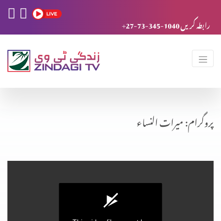
+27-73-345-1040 رابطہ کریں
پروگرام: میرات النساء