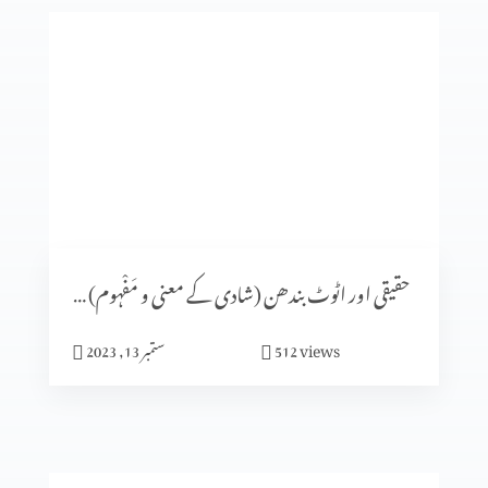
فکسڈ مائنڈ سیٹ
شادی کا الہٰی منصوبہ (حصہ 5)
شادی کا الٰہی منصوبہ (حصہ 4)
حقیقی اور اٹوٹ بندھن (شادی کے معنی و مَفْہوم) حصہ 1
views
512
ستمبر 13, 2023
ایماندار پرکھا جاتا ہے