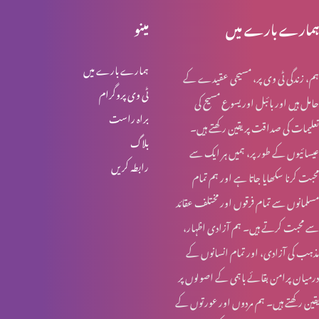
خواجہ سرا کا مقام کلام مقدس میں (حصہ2)
ہمارے بارے میں
مینو
ہمارے بارے میں
ہم، زندگی ٹی وی پر، مسیحی عقیدے کے
خواجہ سرا کا مقام کلام مقدس میں (حصہ 1)
ٹی وی پروگرام
حامل ہیں اور بائبل اور یسوع مسیح کی
براہ راست
تعلیمات کی صداقت پر یقین رکھتے ہیں۔
بلاگ
عیسائیوں کے طور پر، ہمیں ہر ایک سے
قربانی کا گوشت اور خواتین کی زمداری
رابطہ کریں
محبت کرنا سکھایا جاتا ہے اور ہم تمام
مسلمانوں سے تمام فرقوں اور مختلف عقائد
کرسمس اسپیشل: یسوع مسیح کا نسب نامہ اور خواتین
سے محبت کرتے ہیں۔ ہم آزادی اظہار،
مذہب کی آزادی، اور تمام انسانوں کے
درمیان پرامن بقائے باہمی کے اصولوں پر
روزہ اور عورت کے شرعی مسایل (حصہ 4)
یقین رکھتے ہیں۔ ہم مردوں اور عورتوں کے