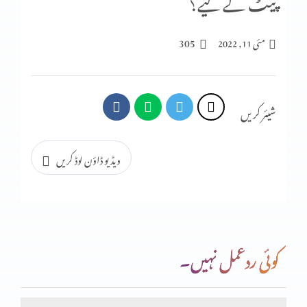
پیٹ کے لیے؟
اپنی صلاحیات کو خود استمعال کرنا
305
مئی 11, 2022
وو کہتی تھی
شیئر کریں
کُوچ کریں
ویڈیو ڈاؤن لوڈ کریں
خدا ہمارے ساتھ ہے
کوئی ردعمل نہیں۔
اپنے خاندان کے لیے لڑائی