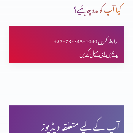
کیا آپ کو مدد چاہئیے؟
دعا (حصہ اول)
+27-73-345-1040 رابطہ کریں
یا ہمیں ای میل کریں
مسیحی مردم شماری اور ہماری زمہ داری
یشوع کی کتاب اور سلسلہ نبوت (حصہ دوم)
بائبل کی صداقت اور حقّانیَّت (حصہ 4)
آپ کے لیے متعلقہ ویڈیوز