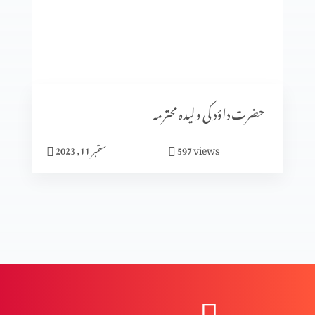
سیٹرھی کی برکت
شادی کا الٰہی منصوبہ (حصہ3)
حضرت داؤد کی ولیدہ محترمہ
views
597
ستمبر 11, 2023
شادی کا الٰہی منصوبہ (حصہ2)
شادی کا الٰہی منصوبہ (حصہ 1)
نعمت اور پھل میں فرق