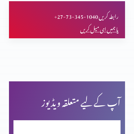
دعا (حصہ اول)
+27-73-345-1040 رابطہ کریں
یا ہمیں ای میل کریں
مسیحی مردم شماری اور ہماری زمہ داری
یشوع کی کتاب اور سلسلہ نبوت (حصہ دوم)
بائبل کی صداقت اور حقّانیَّت (حصہ 4)
آپ کے لیے متعلقہ ویڈیوز
بائبل کی صداقت اور حقّانیَّت (حصہ 3)