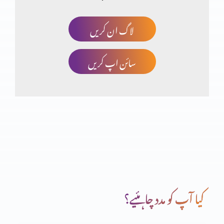
لاگ ان کریں
خدا کا منضوبہ
سائن اپ کریں
جو آپ کے ہاتھ میں ہے وہ بابرکت ہے
خداوند کا خوف
دعا (حصہ دوم)
کیا آپ کو مدد چاہئیے؟