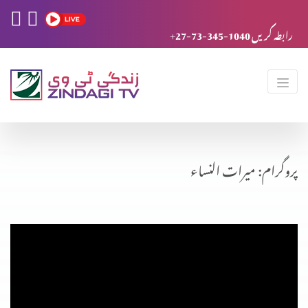
+27-73-345-1040 رابطہ کریں
پروگرام: میرات النساء