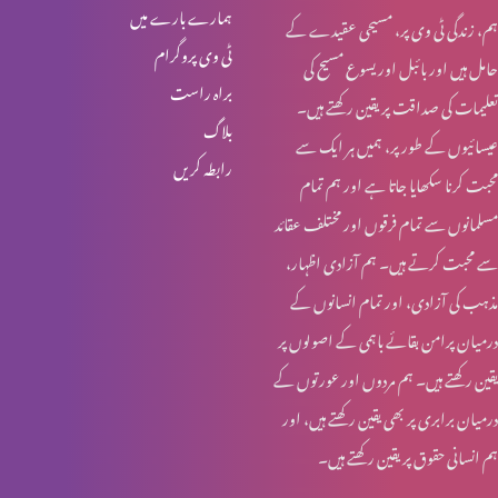
ہمارے بارے میں
ہم، زندگی ٹی وی پر، مسیحی عقیدے کے
خواجہ سرا کا مقام کلام مقدس میں (حصہ 1)
ٹی وی پروگرام
حامل ہیں اور بائبل اور یسوع مسیح کی
براہ راست
تعلیمات کی صداقت پر یقین رکھتے ہیں۔
بلاگ
عیسائیوں کے طور پر، ہمیں ہر ایک سے
قربانی کا گوشت اور خواتین کی زمداری
رابطہ کریں
محبت کرنا سکھایا جاتا ہے اور ہم تمام
مسلمانوں سے تمام فرقوں اور مختلف عقائد
کرسمس اسپیشل: یسوع مسیح کا نسب نامہ اور خواتین
سے محبت کرتے ہیں۔ ہم آزادی اظہار،
مذہب کی آزادی، اور تمام انسانوں کے
درمیان پرامن بقائے باہمی کے اصولوں پر
روزہ اور عورت کے شرعی مسایل (حصہ 4)
یقین رکھتے ہیں۔ ہم مردوں اور عورتوں کے
درمیان برابری پر بھی یقین رکھتے ہیں، اور
ہم انسانی حقوق پر یقین رکھتے ہیں۔
روزہ اور عورت کے شرعی مسایل (حصہ 3)