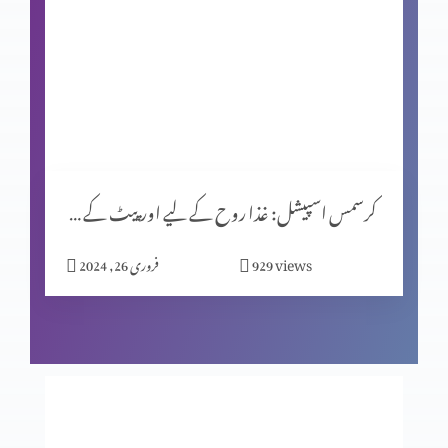
کرسمس اسپیشل (حصہ 1)
یشوُع کی کتاب اور سلسلۂ نبوّت
کرسمس اسپیشل: غذا روح کے لیے اور پیٹ کے لیے؟
زندگی ایک پیغام ہے
views
929
فروری 26, 2024
اصل قربانی
فکسڈ مائنڈ سیٹ