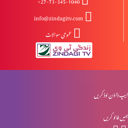
+27-73-345-1040
info@zindagitv.com
خواتین کی خدمت
عمومی سوالات
صبا کی ملکہ کا شاہی دورہ
محبت کی 5 زبانیں
ایپ ڈاؤن لوڈ کریں
مقدسہ مریم
ہمیں فالو کریں
ناکام عادتیں