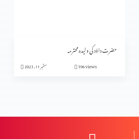
سیٹرھی کی برکت
شادی کا الٰہی منصوبہ (حصہ3)
حضرت داؤد کی ولیدہ محترمہ
views
596
ستمبر 11, 2023
شادی کا الٰہی منصوبہ (حصہ2)
شادی کا الٰہی منصوبہ (حصہ 1)
نعمت اور پھل میں فرق