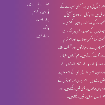
ہمارے بارے میں
ہم، زندگی ٹی وی پر، مسیحی عقیدے کے
خواجہ سرا کا مقام کلام مقدس میں (حصہ 1)
ٹی وی پروگرام
حامل ہیں اور بائبل اور یسوع مسیح کی
براہ راست
تعلیمات کی صداقت پر یقین رکھتے ہیں۔
بلاگ
عیسائیوں کے طور پر، ہمیں ہر ایک سے
قربانی کا گوشت اور خواتین کی زمداری
رابطہ کریں
محبت کرنا سکھایا جاتا ہے اور ہم تمام
مسلمانوں سے تمام فرقوں اور مختلف عقائد
کرسمس اسپیشل: یسوع مسیح کا نسب نامہ اور خواتین
سے محبت کرتے ہیں۔ ہم آزادی اظہار،
مذہب کی آزادی، اور تمام انسانوں کے
درمیان پرامن بقائے باہمی کے اصولوں پر
روزہ اور عورت کے شرعی مسایل (حصہ 4)
یقین رکھتے ہیں۔ ہم مردوں اور عورتوں کے
درمیان برابری پر بھی یقین رکھتے ہیں، اور
ہم انسانی حقوق پر یقین رکھتے ہیں۔
روزہ اور عورت کے شرعی مسایل (حصہ 3)