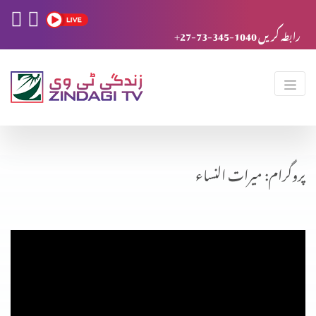
+27-73-345-1040 رابطہ کریں
پروگرام: میرات النساء