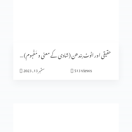
شادی کا الہٰی منصوبہ (حصہ 5)
شادی کا الٰہی منصوبہ (حصہ 4)
حقیقی اور اٹوٹ بندھن (شادی کے معنی و مَفْہوم) حصہ 1
views
513
ستمبر 13, 2023
ایماندار پرکھا جاتا ہے
میں نیچرل نہیں بلکہ سپر نیچرل ہوں