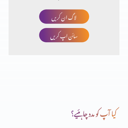
لاگ ان کریں
خدا کا منضوبہ
سائن اپ کریں
جو آپ کے ہاتھ میں ہے وہ بابرکت ہے
خداوند کا خوف
دعا (حصہ دوم)
کیا آپ کو مدد چاہئیے؟