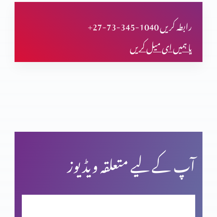
دعا (حصہ اول)
+27-73-345-1040 رابطہ کریں
یا ہمیں ای میل کریں
مسیحی مردم شماری اور ہماری زمہ داری
یشوع کی کتاب اور سلسلہ نبوت (حصہ دوم)
بائبل کی صداقت اور حقّانیَّت (حصہ 4)
آپ کے لیے متعلقہ ویڈیوز
بائبل کی صداقت اور حقّانیَّت (حصہ 3)