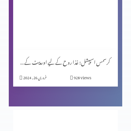
کرسمس اسپیشل (حصہ 1)
یشوُع کی کتاب اور سلسلۂ نبوّت
کرسمس اسپیشل: غذا روح کے لیے اور پیٹ کے لیے؟
زندگی ایک پیغام ہے
views
928
فروری 26, 2024
اصل قربانی
فکسڈ مائنڈ سیٹ