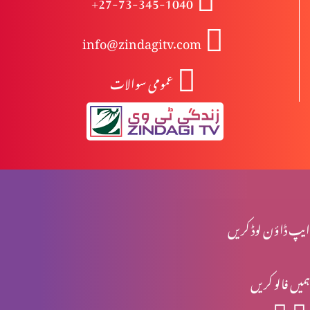
+27-73-345-1040
info@zindagitv.com
خواتین کی خدمت
عمومی سوالات
صبا کی ملکہ کا شاہی دورہ
محبت کی 5 زبانیں
ایپ ڈاؤن لوڈ کریں
مقدسہ مریم
ہمیں فالو کریں
ناکام عادتیں