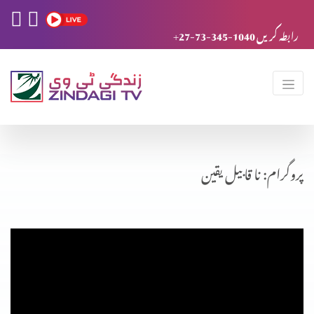
+27-73-345-1040 رابطہ کریں
پروگرام: نا قابیل یقین