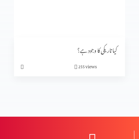
دہریت کے پھلاؤ کے طریقہ کار اور بچاؤ کے طریقہ کار
المسیح کی صلیبی موت پر اعتراضات اور اُنکے جوابات
کیا تاریکی کا وجود ہے؟
views
255
دہرت کی بنیاد اور اثرات؟
دہریت کیا ہے؟
مخالفِ مسیح کے ظہور کی علامات (حصہ 3)