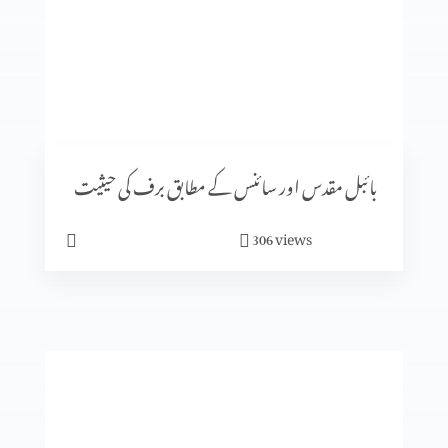
مخالفِ مسیح کے ظہور کی علامات (حصہ 2)
یہودیوں میں سے مخالفِ مسیح
بائبل مقدس اور سائنس کے مطابق برف کی حیثیت
views
306
روم اور پاپائیت کا آغاز (حصہ 2)
روم اور پاپائیت کا آغاز