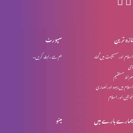
ابنِ آدم کی دوبارہ آمد اور آفات (حصہ 1)
تازہ ترین
سپورٹ
اسلام اور مسیحیت میں گناہ
ہم سے رابطہ کریں۔
ابنِ آدم کے دنو ں میں کیا ہوگا؟
ذمی
صراط مستقیم
نفالیم کے بارے میں وضاحت
اسلام میں یہود اور نصاریٰ
خواتین اور اسلام
نوح کے ایام: جبار نے کیا کیا کیا؟
ہمارے بارے میں
مینو