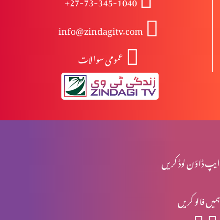
+27-73-345-1040
info@zindagitv.com
مخالفِ مسیح کے ظہور کی علامات (حصہ 2)
عمومی سوالات
مخلفِ مسیح کے ظہور کی علامات (حصہ 1)
نوح کے ایام اور آج کے ایام میں مماثلت (حصہ 2)
ایپ ڈاؤن لوڈ کریں
نوح کے ایام اور آج کے ایام میں مماثلت (حصہ 1)
ہمیں فالو کریں
ابن آدم کے آنے کے دنوں میں آفات (حصہ 2)