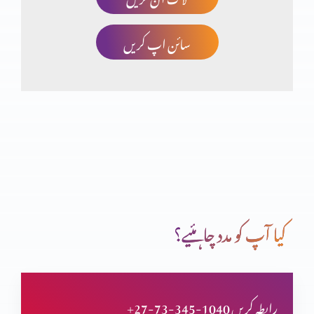
سائن اپ کریں
چھوٹا کون اور بڑا کون؟
انسان کی خودغرضی اور خدا کا فضل
اب میں دیکھوں گا تم کیسے بچوگے
کیا آپ کو مدد چاہئیے؟
خداوند شفقت میں غنی
+27-73-345-1040 رابطہ کریں