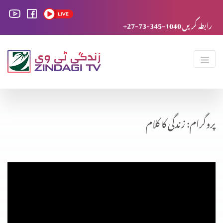
+27-73-345-1040 رابطہ کریں
پروگرام: زندگی کا کلام