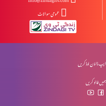
عمومی سوالات
آزادی اور غلامی
راہ اور حق اور زندگی میں ہوں
میرے پاس آؤ
ایپ ڈاؤن لوڈ کریں
ہمیں فالو کریں
خدا ہمارے ساتھ
خدا کی محبت – سارہ نظری