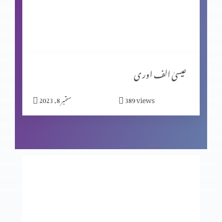
مبیرِ عتب کو خدا کی یاد
گنا ہ کی مزدوری
عیسیٰ الف اور ی
views
389
ستمبر 8, 2023
خدا اور ہم
جا اور منادی کر
خواہش