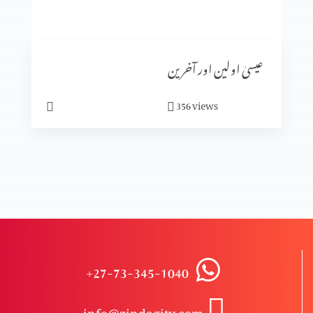
کیا ہم خدا سے بھاگ سکتے ہیں؟
عیسیٰ اولین اور آخرین
ابدی سلامتی
views
356
حقیقی سلامتی
کیا آپ پریشان ہیں؟
+27-73-345-1040
مجھ گنہگار پر رحم فرما
info@zindagitv.com