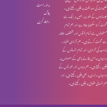
براہ راست
تعلیمات کی صداقت پر یقین رکھتے ہیں۔
یسوع – ہماری زندہ امید
بلاگ
عیسائیوں کے طور پر، ہمیں ہر ایک سے
رابطہ کریں
محبت کرنا سکھایا جاتا ہے اور ہم تمام
تجسمِ نورِ جہاں
مسلمانوں سے تمام فرقوں اور مختلف عقائد
سے محبت کرتے ہیں۔ ہم آزادی اظہار،
مذہب کی آزادی، اور تمام انسانوں کے
ایمانویل: خدا ہمارے ساتھ
درمیان پرامن بقائے باہمی کے اصولوں پر
یقین رکھتے ہیں۔ ہم مردوں اور عورتوں کے
درمیان برابری پر بھی یقین رکھتے ہیں، اور
عیدِ میلادِ مسیح: مبارکباد
ہم انسانی حقوق پر یقین رکھتے ہیں۔
عیدِ میلادِ مسیح: مبارکباد