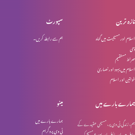
تازہ ترین
سپورٹ
تائب دل نہ ہونے والوں کی عدالت
اسلام اور مسیحیت میں گناہ
ہم سے رابطہ کریں۔
ذمی
حضرتِ یوحنا کی گواہی
صراط مستقیم
اسلام میں یہود اور نصاریٰ
خواتین اور اسلام
خدا کے حضور مقبولِ نظر
ہمارے بارے میں
مینو
لعزر کو مار ڈالنے کی کوشیش
ہمارے بارے میں
ہم، زندگی ٹی وی پر، مسیحی عقیدے کے
ٹی وی پروگرام
حامل ہیں اور بائبل اور یسوع مسیح کی