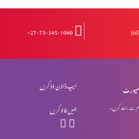
+27-73-345-1040
in
ایپ ڈاؤن لوڈ کریں
پورٹ
م سے رابطہ کریں۔
ہمیں فالو کریں