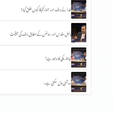
خدا نے برف اور انٹارکٹیکا کیوں خلق کیا؟
بائبل مقدس اور سائنس کے مطابق برف کی حیثیت
کیا تاریکی کا وجود ہے؟
روشنی بول سکتی ہے۔
روشنی کی تقسیم ایوب نبی کے ضحیفہ میں