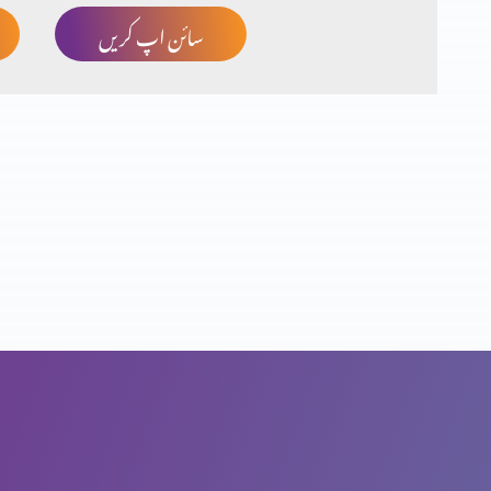
سائن اپ کریں