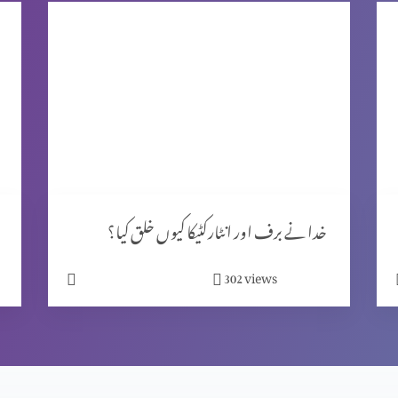
خدا نے برف اور انٹارکٹیکا کیوں خلق کیا؟
views
302