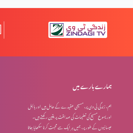
مواذنہ
قیامت المسیح کی مخالفت میں نظریات (حصہ 2)
قیامت المسیح کی مخالفت میں نظریات (حصہ 1)
مخالفِ مسیح کے ظہور کی علامات (حصہ 3)
ہمارے بارے میں
ہم، زندگی ٹی وی پر، مسیحی عقیدے کے حامل ہیں اور بائبل
مخالفِ مسیح کے ظہور کی علامات (حصہ 2)
اور یسوع مسیح کی تعلیمات کی صداقت پر یقین رکھتے ہیں۔
عیسائیوں کے طور پر، ہمیں ہر ایک سے محبت کرنا سکھایا جاتا