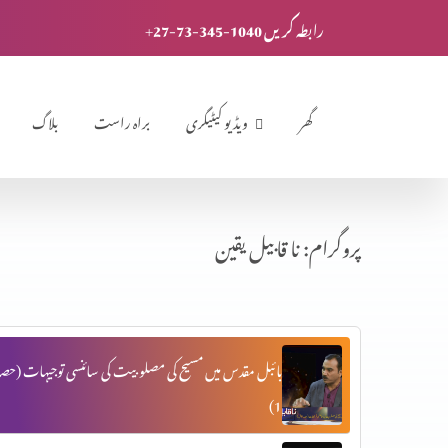
+27-73-345-1040 رابطہ کریں
گھر
ویڈیو کیٹیگری
براہ راست
بلاگ
پروگرام: نا قابیل یقین
بائبل مقدس میں مسیح کی مصلوبیت کی سائنسی توجیہات (حصہ
1)