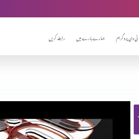
ٹی وی پروگرام
ہمارے بارے میں
رابطہ کریں