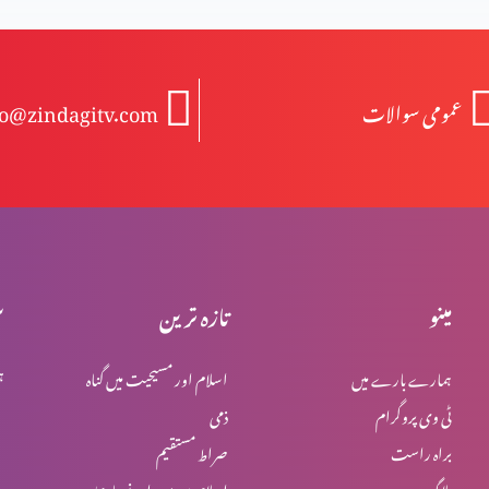
عمومی سوالات
fo@zindagitv.com
مینو
تازہ ترین
س
ہمارے بارے میں
اسلام اور مسیحیت میں گناہ
ہ
ٹی وی پروگرام
ذمی
براہ راست
صراط مستقیم
بلاگ
اسلام میں یہود اور نصاریٰ