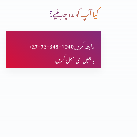
کیا آپ کو مدد چاہئیے؟
سمندری راستے
+27-73-345-1040 رابطہ کریں
کیا مزامیر بھی سائنس کی تائیدکرتے ہیں؟(حصہ دوازدہم)
یا ہمیں ای میل کریں
کیا مزامیر بھی سائنس کی تائیدکرتے ہیں؟(حصہ یازدہم)
کیا مزامیر بھی سائنس کی تائیدکرتے ہیں؟(حصہ دہم)