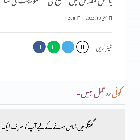
268
مئی 13, 2022
شیئر کریں
کوئی ردعمل نہیں۔
گفتگو میں شامل ہونے کے لیے آپ کو صرف ایک ا