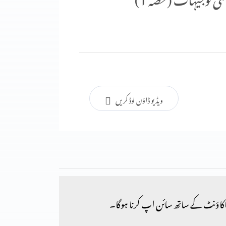
ویڈیو ڈاؤن لوڈ کریں
کاؤنٹ کے ساتھ سائن اپ کرنا ہوگا۔