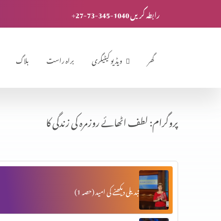
+27-73-345-1040 رابطہ کریں
گھر
ویڈیو کیٹیگری
براہ راست
بلاگ
پروگرام: لطف اٹھائے روزمرہ کی زندگی کا
تبدیلی دیکھنے کی امید (حصہ 1)