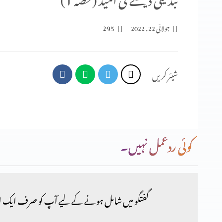
295
جولائی 22, 2022
شیئر کریں
کوئی ردعمل نہیں۔
گفتگو میں شامل ہونے کے لیے آپ کو صرف ایک ا