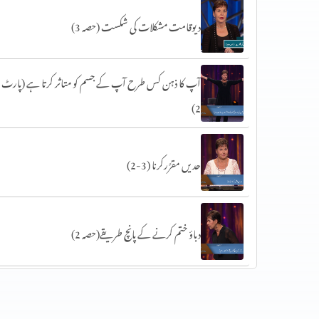
دیوقامت مشکلات کی شکست (حصہ 3)
آپ کا ذہن کس طرح آپ کے جسم کو متاثر کرتا ہے (پارٹ
2)
حدیں مقرَّرکرنا (3-2)
دباؤ ختم کرنے کے پانچ طریقے(حصہ 2)
سات عام خوف (حصہ 1)