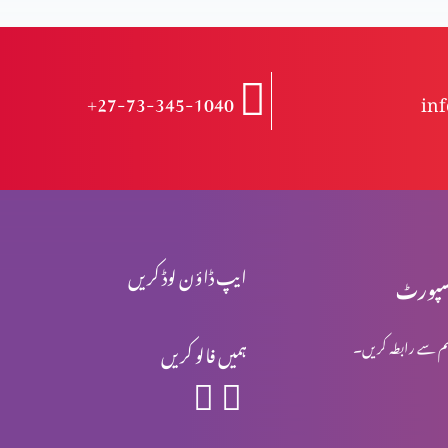
+27-73-345-1040
in
ایپ ڈاؤن لوڈ کریں
پورٹ
م سے رابطہ کریں۔
ہمیں فالو کریں