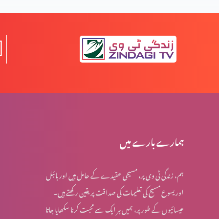
جلے لیکن تلخ نہیں ہوئے (2-2)
جلے لیکن تلخ نہیں ہوئے (1-1)
کسی بھی وقت پارکنگ نہیں ہو سکتی (1-1)
ہمارے بارے میں
ہم، زندگی ٹی وی پر، مسیحی عقیدے کے حامل ہیں اور بائبل
اُس پر دھیان دیں جو بہترین خوشی دے (2-6)
اور یسوع مسیح کی تعلیمات کی صداقت پر یقین رکھتے ہیں۔
عیسائیوں کے طور پر، ہمیں ہر ایک سے محبت کرنا سکھایا جاتا