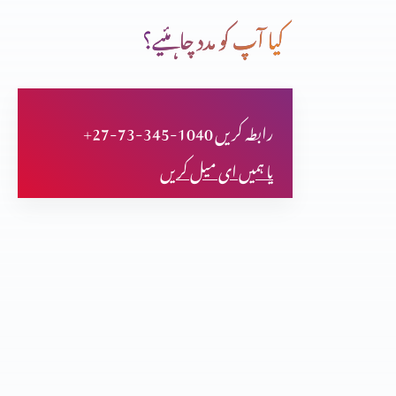
کیا آپ کو مدد چاہئیے؟
قوت کا درست استمال (حصہ 3)
+27-73-345-1040 رابطہ کریں
فلپیوں کا خط (حصہ 2)
یا ہمیں ای میل کریں
فلپیوں کا خط (حصہ 1)
اعتماد کا امتحان