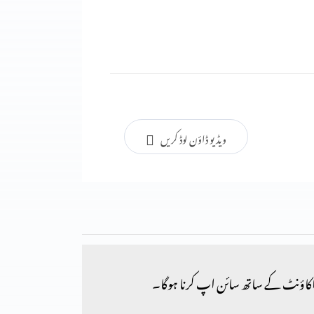
ویڈیو ڈاؤن لوڈ کریں
کاؤنٹ کے ساتھ سائن اپ کرنا ہوگا۔