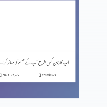
اگر کچھ خرب ہے تو خُدا اُسے ٹیک کر سکھتا ہے (2-1)
مصروف دنیا میں پھلدار زندگی گزارنا (2-2)
مصروف دنیا میں پھلدار زندگی گزارنا (1-1)
آپ کا ذہن کس طرح آپ کے جسم کو متاثر کرتا ہے (پار
views
529
نومبر 27, 2023
اپنے دُکھ کوضائع نہ کریں (2-2)
اپنے دُکھ کوضائع نہ کریں (1-2)