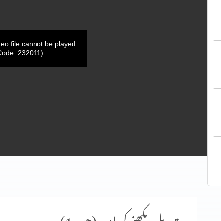
deo file cannot be played.
Code: 232011)
تبدیلی دیکھنے کی امید (حصہ 1)