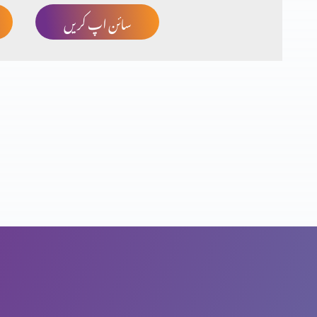
سائن اپ کریں