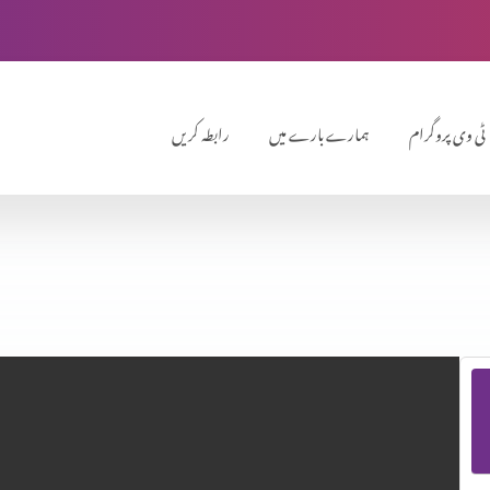
ٹی وی پروگرام
ہمارے بارے میں
رابطہ کریں