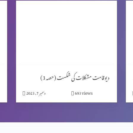
ٹ 2)
دیوقامت مشکلات کی شکست (حصہ 3)
views
693
دسمبر 7, 2023