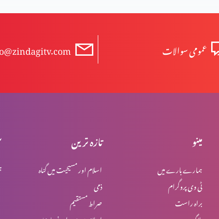
عمومی سوالات
fo@zindagitv.com
مینو
تازہ ترین
س
ہمارے بارے میں
اسلام اور مسیحیت میں گناہ
ہ
ٹی وی پروگرام
ذمی
براہ راست
صراط مستقیم
بلاگ
اسلام میں یہود اور نصاریٰ