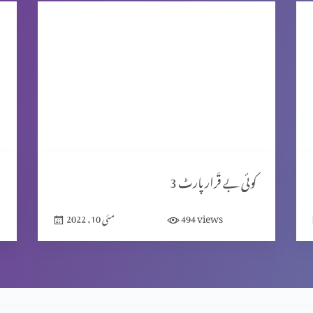
کوئی بے قَرار پارٹ 3
views
494
مئی 10, 2022