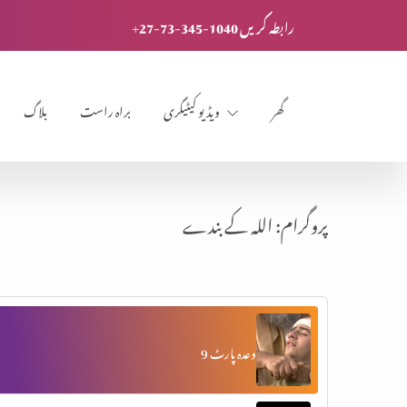
+27-73-345-1040 رابطہ کریں
گھر
ویڈیو کیٹیگری
براہ راست
بلاگ
پروگرام: اللہ کے بندے
وعدہ پارٹ 9