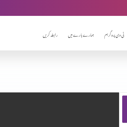
ٹی وی پروگرام
ہمارے بارے میں
رابطہ کریں