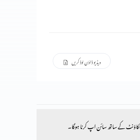
ویڈیو ڈاؤن لوڈ کریں
کاؤنٹ کے ساتھ سائن اپ کرنا ہوگا۔