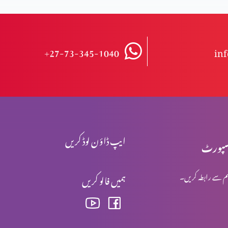
+27-73-345-1040
in
ایپ ڈاؤن لوڈ کریں
پورٹ
م سے رابطہ کریں۔
ہمیں فالو کریں