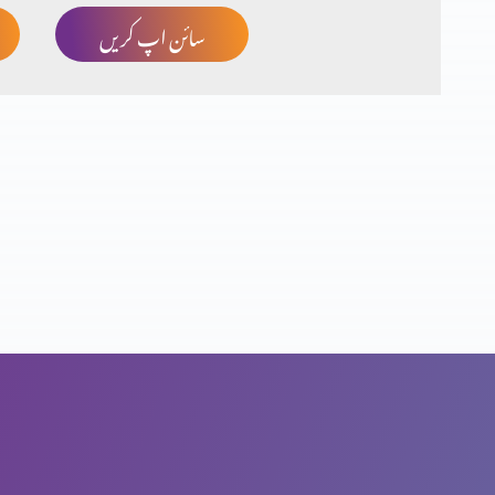
سائن اپ کریں