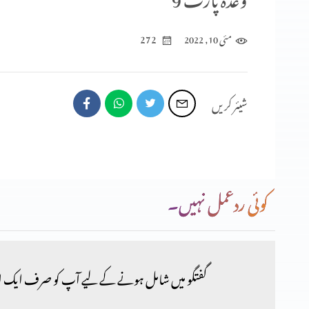
272
مئی 10, 2022
شیئر کریں
کوئی ردعمل نہیں۔
گفتگو میں شامل ہونے کے لیے آپ کو صرف ایک ا