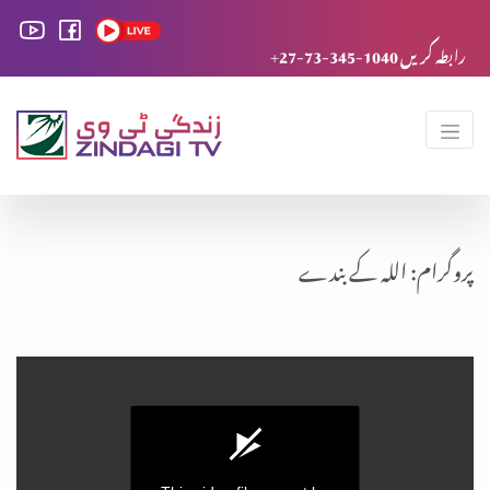
+27-73-345-1040 رابطہ کریں
پروگرام: اللہ کے بندے