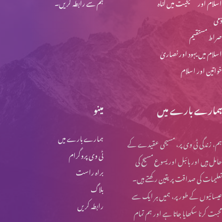
اسلام اور مسیحیت میں گناہ
ہم سے رابطہ کریں۔
نوح اور تباہی پارٹ 1
ذمی
صراط مستقیم
اسلام میں یہود اور نصاریٰ
بند دروازوں کے پیچھے پارٹ 3
خواتین اور اسلام
بند دروازوں کے پیچھے پارٹ 2
ہمارے بارے میں
مینو
ہمارے بارے میں
ہم، زندگی ٹی وی پر، مسیحی عقیدے کے
بند دروازوں کے پیچھے پارٹ 1
ٹی وی پروگرام
حامل ہیں اور بائبل اور یسوع مسیح کی
براہ راست
تعلیمات کی صداقت پر یقین رکھتے ہیں۔
بلاگ
عیسائیوں کے طور پر، ہمیں ہر ایک سے
وعدہ (حصہ 2)
رابطہ کریں
محبت کرنا سکھایا جاتا ہے اور ہم تمام