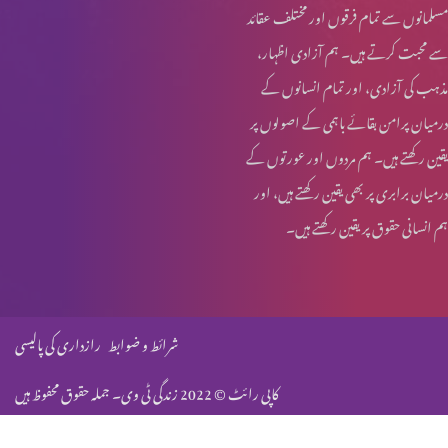
مسلمانوں سے تمام فرقوں اور مختلف عقائد
سے محبت کرتے ہیں۔ ہم آزادی اظہار،
وعدہ پارٹ 1
مذہب کی آزادی، اور تمام انسانوں کے
درمیان پرامن بقائے باہمی کے اصولوں پر
یقین رکھتے ہیں۔ ہم مردوں اور عورتوں کے
درمیان برابری پر بھی یقین رکھتے ہیں، اور
ہم انسانی حقوق پر یقین رکھتے ہیں۔
شرائط و ضوابط
رازداری کی پالیسی
کاپی رائٹ © 2022 زندگی ٹی وی۔ جملہ حقوق محفوظ ہیں