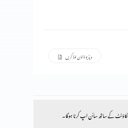
ویڈیو ڈاؤن لوڈ کریں
کاؤنٹ کے ساتھ سائن اپ کرنا ہوگا۔