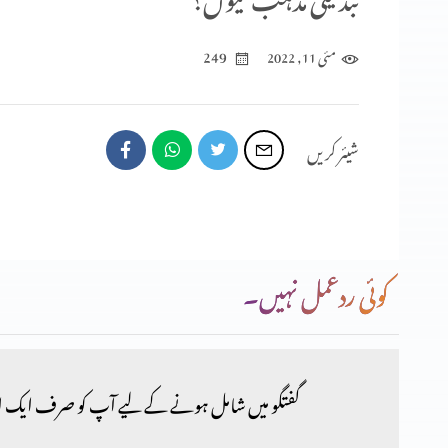
249
مئی 11, 2022
شیئر کریں
کوئی ردعمل نہیں۔
گفتگو میں شامل ہونے کے لیے آپ کو صرف ایک ا