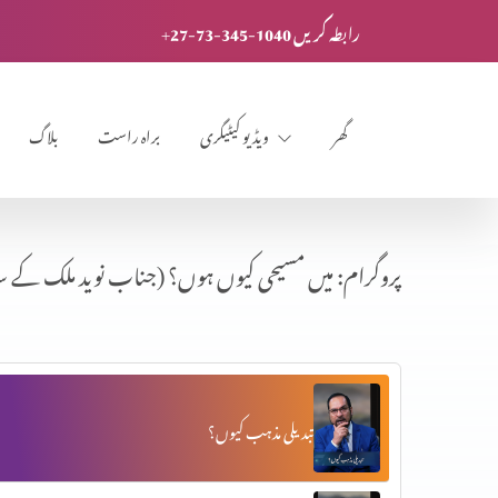
+27-73-345-1040 رابطہ کریں
گھر
ویڈیو کیٹیگری
براہ راست
بلاگ
پروگرام: میں مسیحی کیوں ہوں؟ (جناب نوید ملک کے س
تبدیلی مذہب کیوں؟