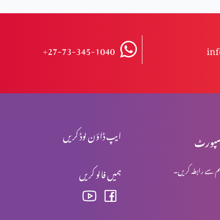
+27-73-345-1040
in
ایپ ڈاؤن لوڈ کریں
پورٹ
م سے رابطہ کریں۔
ہمیں فالو کریں