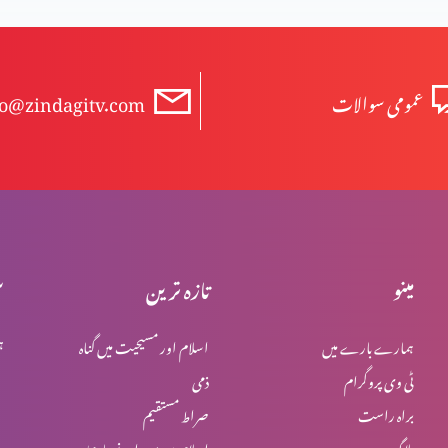
عمومی سوالات
fo@zindagitv.com
مینو
تازہ ترین
س
ہمارے بارے میں
اسلام اور مسیحیت میں گناہ
ہ
ٹی وی پروگرام
ذمی
براہ راست
صراط مستقیم
بلاگ
اسلام میں یہود اور نصاریٰ