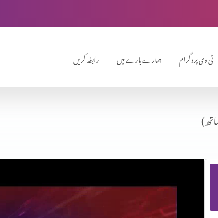
ٹی وی پروگرام
ہمارے بارے میں
رابطہ کریں
اتھ)