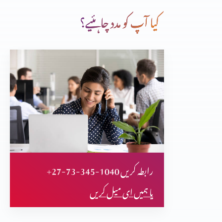
کیا آپ کو مدد چاہئیے؟
میں اور مسیح
نمک اور نور
ایب جوئی سے ممانعت
+27-73-345-1040 رابطہ کریں
آنحضرت پر ایمان
یا ہمیں ای میل کریں