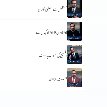
مستقبل سے متعلق گارنٹی
بادشاہوں کا بادشاہ کہاں ہے؟
المسیح کی صلیب پہ موت
جنت میں یہودی
مسیح ابنِ مریم یا پولس