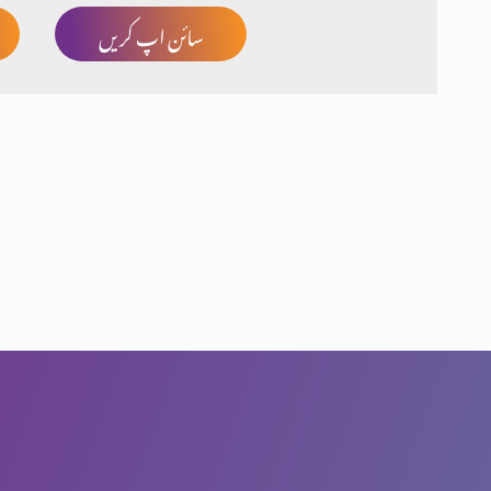
سائن اپ کریں