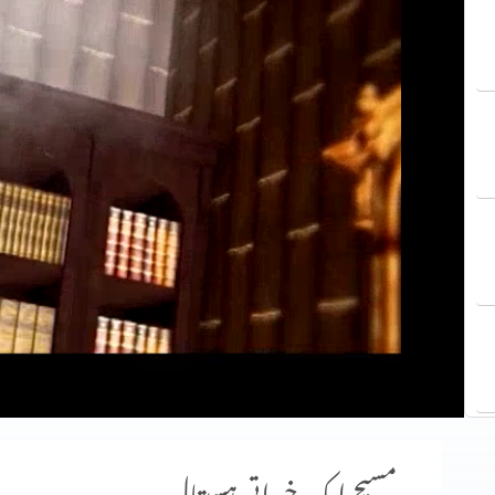
مسیح ایک خیراتی ہسپتال