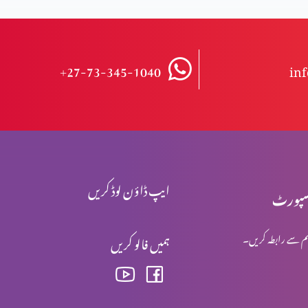
+27-73-345-1040
in
ایپ ڈاؤن لوڈ کریں
پورٹ
م سے رابطہ کریں۔
ہمیں فالو کریں