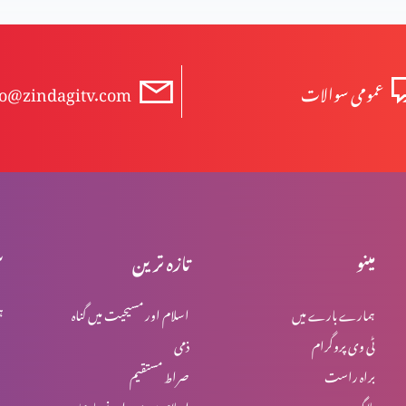
عمومی سوالات
fo@zindagitv.com
مینو
تازہ ترین
س
ہمارے بارے میں
اسلام اور مسیحیت میں گناہ
ہ
ٹی وی پروگرام
ذمی
براہ راست
صراط مستقیم
بلاگ
اسلام میں یہود اور نصاریٰ