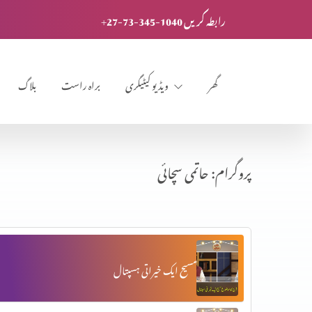
+27-73-345-1040 رابطہ کریں
گھر
ویڈیو کیٹیگری
براہ راست
بلاگ
پروگرام: حاتمی سچائی
مسیح ایک خیراتی ہسپتال