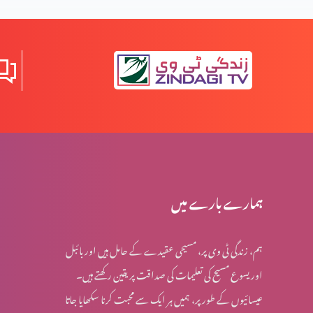
یسعیاہ کی کتاب 53 باب
مسیح کے دشوار فرمودات؟ (حصہ 2)
مسیح کے دشوار فرمودات؟ (حصہ 1)
ہمارے بارے میں
ہم، زندگی ٹی وی پر، مسیحی عقیدے کے حامل ہیں اور بائبل
کیا مسیح کے اقوال اپنی اصل شکل میں ہیں؟
اور یسوع مسیح کی تعلیمات کی صداقت پر یقین رکھتے ہیں۔
عیسائیوں کے طور پر، ہمیں ہر ایک سے محبت کرنا سکھایا جاتا