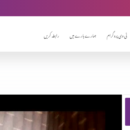
ٹی وی پروگرام
ہمارے بارے میں
رابطہ کریں