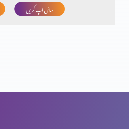
سائن اپ کریں