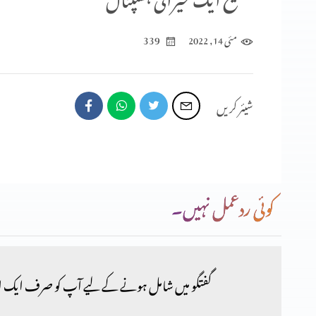
339
مئی 14, 2022
شیئر کریں
کوئی ردعمل نہیں۔
گفتگو میں شامل ہونے کے لیے آپ کو صرف ایک ا