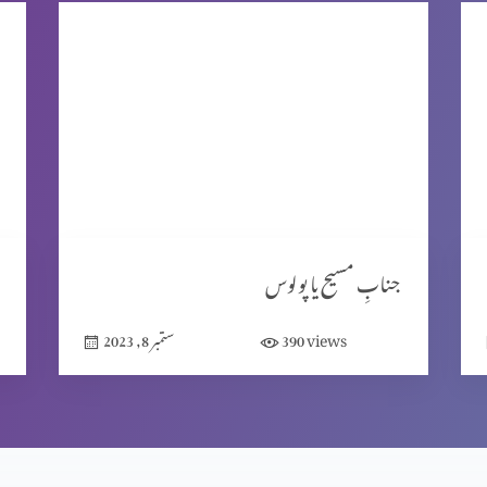
جنابِ مسیح یا پولوس
views
390
ستمبر 8, 2023