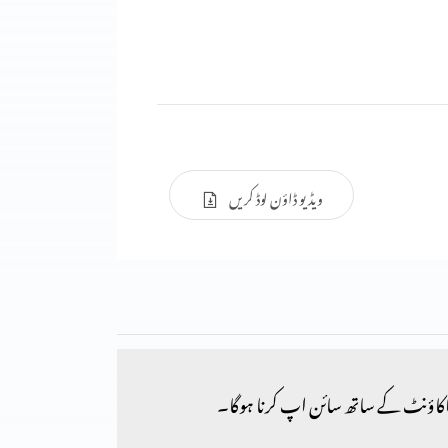
ویڈیو ڈاؤن لوڈ کریں
کاؤنٹ کے ساتھ سائن اپ کرنا ہوگا۔