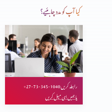
کیا آپ کو مدد چاہئیے؟
کرسمس اسپیشل
مورس بکیلے فرعون کی ممی پر تحقیق کر کے مسلمان ہوگا
مسیح یسوع کے بارے میں پیشن گوئیاں
+27-73-345-1040 رابطہ کریں
تثلیث (حصہ 2)
یا ہمیں ای میل کریں