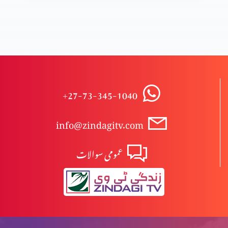
خدا کا داؤد کے ساتھ وعدہ
نیا عہد نامہ میں مسیح پارٹ 1
+27-73-345-1040
info@zindagitv.com
نیا عہد نامہ میں مسیح پارٹ 2
عمومی سوالات
خدا انسان کے ساتھ، ایمانوئل پارٹ 1
خدا انسان کے ساتھ، ایمانوئل پارٹ 2