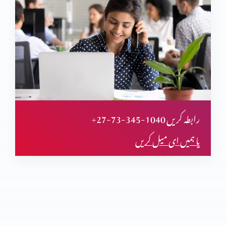
ڈیبورا
جدعون
سمسون
+27-73-345-1040 رابطہ کریں
یا ہمیں ای میل کریں
روتھ پارٹ 1
روتھ پارٹ 2