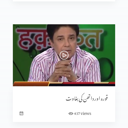
داؤد بادشاہ کی رحم دلی۔
داؤد ساؤل سی فرار ہوتا ہے۔
ساؤل کی وفات
داؤد یروشلم میں
قورہ اور داتھن کی بغاوت
views
437
داؤد کو بادشاہ بنایا جاتا ہے۔