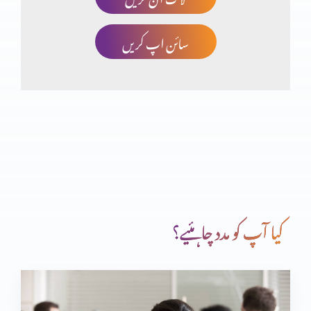
سائن اپ کریں
من کیا ہے؟ (منہ)
یریحو پر حملے کی تیاری
آئی کے ساتھ جنگ
کیا آپ کو مدد چاہئیے؟
قاضیوں کو مقرر کرنا