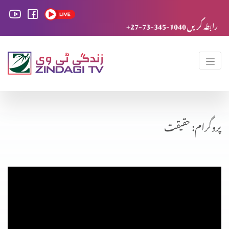
+27-73-345-1040 رابطہ کریں
پروگرام: حقیقت