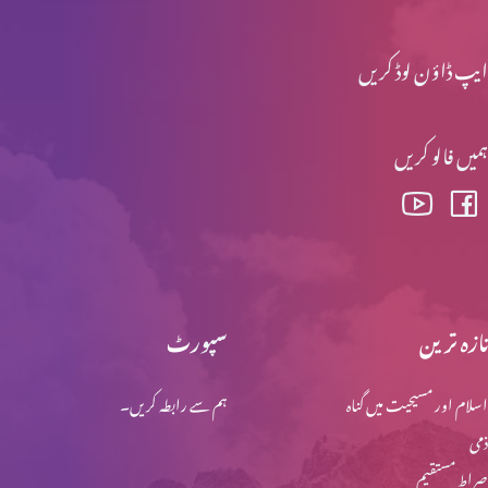
ایپ ڈاؤن لوڈ کریں
ہمیں فالو کریں
تازہ ترین
سپورٹ
اسلام اور مسیحیت میں گناہ
ہم سے رابطہ کریں۔
ذمی
صراط مستقیم