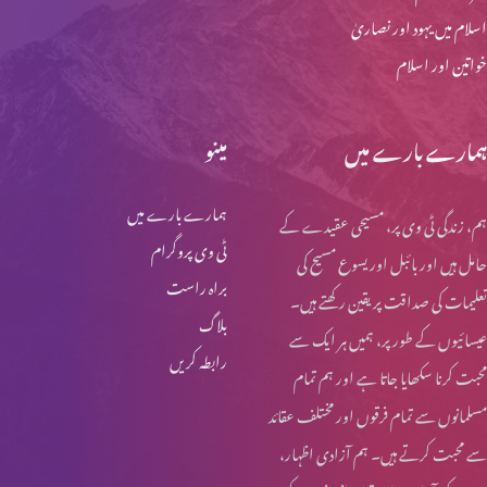
اسلام میں یہود اور نصاریٰ
خواتین اور اسلام
ہمارے بارے میں
مینو
ہمارے بارے میں
ہم، زندگی ٹی وی پر، مسیحی عقیدے کے
ٹی وی پروگرام
حامل ہیں اور بائبل اور یسوع مسیح کی
براہ راست
تعلیمات کی صداقت پر یقین رکھتے ہیں۔
بلاگ
عیسائیوں کے طور پر، ہمیں ہر ایک سے
رابطہ کریں
محبت کرنا سکھایا جاتا ہے اور ہم تمام
مسلمانوں سے تمام فرقوں اور مختلف عقائد
سے محبت کرتے ہیں۔ ہم آزادی اظہار،