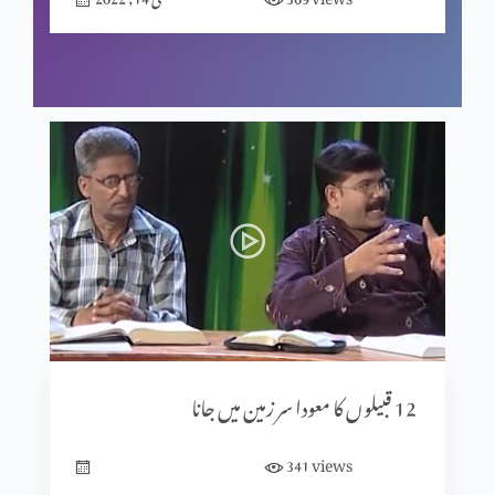
جاتی جولیت سے جنگ
داؤد اور ساؤل کی دشمنی۔
یونتن داؤد کی مدد کرتا ہے
12 قبیلوں کا معودا سر زمین میں جانا
داؤد، نابال اور ابجیل
views
341