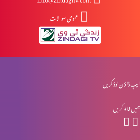
عمومی سوالات
یسوع مسیح کا مرُدوں میں سے جی اٹھانا
یسوع کی موت اور تدفین
یسوع کا صلیب پر چڑہایا جانا
ایپ ڈاؤن لوڈ کریں
ہمیں فالو کریں
پلاتوس کی عدالت میں یسوع کی پیشی
جنابِ پطرس رسول کا انکار