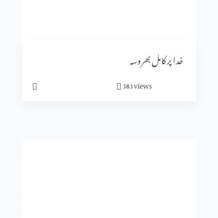
متّی کی بلاہٹ
خدا پر کامل بھروسہ
views
383
یسوع کی الوہیت کا ظاہر ہونا (حصہ 2)
یسوع کی الوہیت کا ظاہر ہونا (حصہ 1)
یسو ع اپنے آبائی گاوں میں