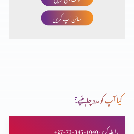
سائن اپ کریں
شگردوں کی تربیت
بیماری اور موت پر یسوع کا اختیار
یسوع کا بدرحوں پر اختیار
کیا آپ کو مدد چاہئیے؟
یہ کون ہے؟
+27-73-345-1040 رابطہ کریں