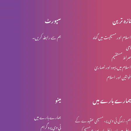
تازہ ترین
سپورٹ
یسوع مسیح کی گرفتاری اور عدالت
اسلام اور مسیحیت میں گناہ
ہم سے رابطہ کریں۔
ذمی
یسوع مسیح کا اپنی بیگناہی کا اعلان
صراط مستقیم
اسلام میں یہود اور نصاریٰ
خواتین اور اسلام
پطرس کے انکار کی پشینگوئی
ہمارے بارے میں
مینو
عشاےؑ ربانی
ہمارے بارے میں
ہم، زندگی ٹی وی پر، مسیحی عقیدے کے
ٹی وی پروگرام
حامل ہیں اور بائبل اور یسوع مسیح کی