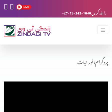
+27-73-345-1040 رابطہ کریں
پروگرام: نور حیات