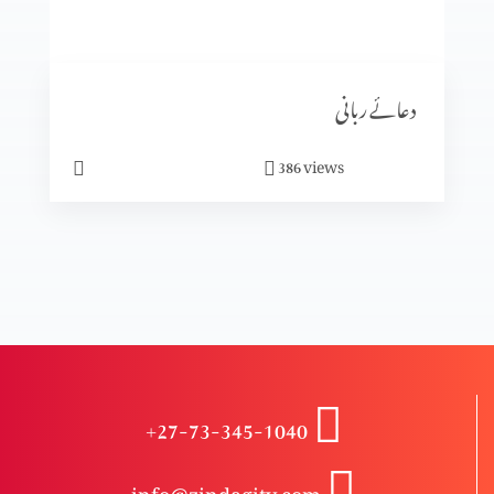
یسوع کی گلیلی خدمت کا آغاز
دعائے ربانی
کرسمس کیوں ہے؟
views
386
کرسمس کیا ہے؟
تجسم المسیح (حصہ 1)
+27-73-345-1040
اختتام
info@zindagitv.com