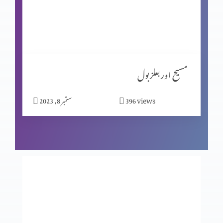
شاگردیت کا معیار (حصہ 1)
مبارکبادیاں اور افسوس
مسیح اور بعلزبول
views
396
ستمبر 8, 2023
شاگردوں کا چیناؤ
ابن آدم سبت کا مالک ہے
انجیل کا انوکھاپن