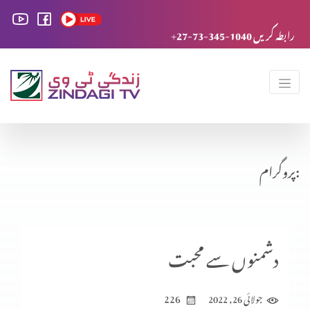
+27-73-345-1040 رابطہ کریں
پروگرام:
دشمنوں سے محبت
226
جولائی 26, 2022