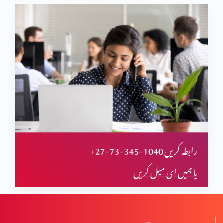
+27-73-345-1040 رابطہ کریں
یا ہمیں ای میل کریں