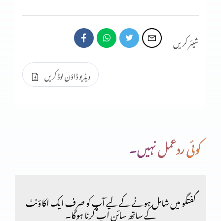
شیئر کریں
ویڈیو ڈاؤن لوڈ کریں
کوئی ردعمل نہیں۔
گفتگو میں شامل ہونے کے لیے آپ کو صرف ایک اکاؤنٹ
کے ساتھ سائن اپ کرنا ہوگا۔