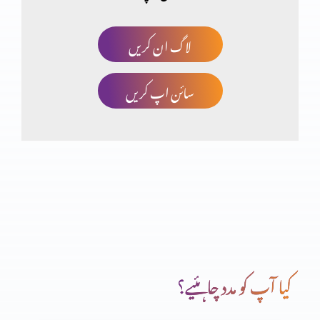
لاگ ان کریں
سائن اپ کریں
کیا آپ کو مدد چاہئیے؟