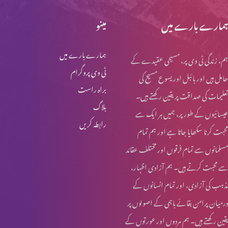
ہمارے بارے میں
مینو
ہمارے بارے میں
ہم، زندگی ٹی وی پر، مسیحی عقیدے کے
ٹی وی پروگرام
حامل ہیں اور بائبل اور یسوع مسیح کی
براہ راست
تعلیمات کی صداقت پر یقین رکھتے ہیں۔
بلاگ
عیسائیوں کے طور پر، ہمیں ہر ایک سے
رابطہ کریں
محبت کرنا سکھایا جاتا ہے اور ہم تمام
مسلمانوں سے تمام فرقوں اور مختلف عقائد
سے محبت کرتے ہیں۔ ہم آزادی اظہار،
مذہب کی آزادی، اور تمام انسانوں کے
درمیان پرامن بقائے باہمی کے اصولوں پر
یقین رکھتے ہیں۔ ہم مردوں اور عورتوں کے