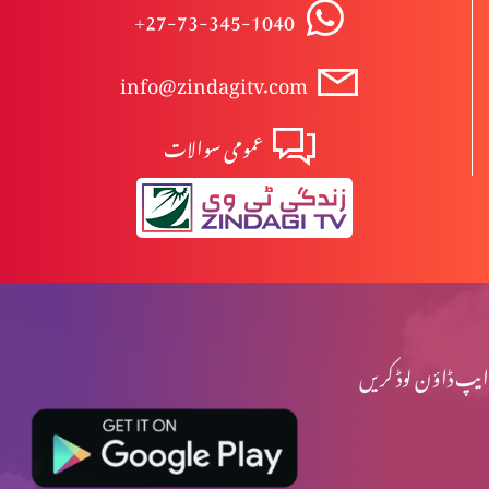
+27-73-345-1040
info@zindagitv.com
عمومی سوالات
ایپ ڈاؤن لوڈ کریں