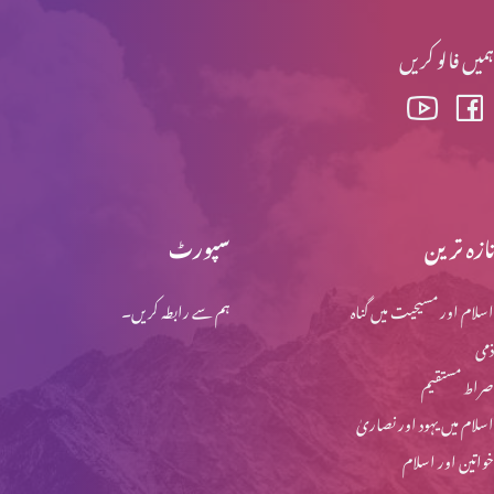
ہمیں فالو کریں
تازہ ترین
سپورٹ
اسلام اور مسیحیت میں گناہ
ہم سے رابطہ کریں۔
ذمی
صراط مستقیم
اسلام میں یہود اور نصاریٰ
خواتین اور اسلام