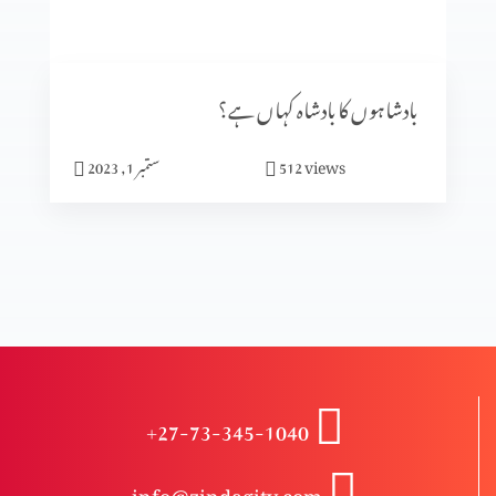
موت کے حقیقی معنی
بادشاہوں کا بادشاہ کہاں ہے؟
میرا معجزہ
views
512
ستمبر 1, 2023
میں مسیحی کیوں ہوں؟(عظیم قدیر بخش کے ساتھ)
طرز حیات
+27-73-345-1040
مسیح کی شان
info@zindagitv.com