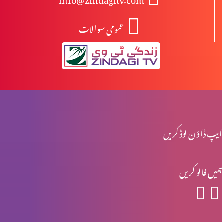
عمومی سوالات
نیا سال – میں کیا کروں؟
مذاہب میں ہم آہنگی
میڈیا ہماری پہچھن کرواتا ہے
ایپ ڈاؤن لوڈ کریں
ہمیں فالو کریں
حقیقی راستبازی کیا ہے؟
گناہ کا راج