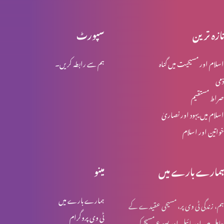
تازہ ترین
سپورٹ
تائب دل نہ ہونے والوں کی عدالت
اسلام اور مسیحیت میں گناہ
ہم سے رابطہ کریں۔
ذمی
حضرتِ یوحنا کی گواہی
صراط مستقیم
اسلام میں یہود اور نصاریٰ
خواتین اور اسلام
خدا کے حضور مقبولِ نظر
ہمارے بارے میں
مینو
لعزر کو مار ڈالنے کی کوشیش
ہمارے بارے میں
ہم، زندگی ٹی وی پر، مسیحی عقیدے کے
ٹی وی پروگرام
حامل ہیں اور بائبل اور یسوع مسیح کی