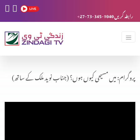
+27-73-345-1040 رابطہ کریں
پروگرام: میں مسیحی کیوں ہوں؟ (جناب نوید ملک کے ساتھ)