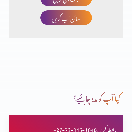
سائن اپ کریں
آنحضرت پر ایمان
اناجیل اربہ اور انجیل برنباس
باب الجنت سے داخلہ
کیا آپ کو مدد چاہئیے؟
خدا ایک ہے یا تین ؟
+27-73-345-1040 رابطہ کریں