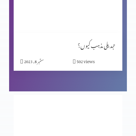
انسانی تحریر یا الہٰی مکاشفہ؟
ماضی کی داستان
تبدیلی مذہب کیوں؟
views
502
ستمبر 8, 2023
ایک مسیحی کون ہے؟
گناہ اور اس کے اثرات(موروثی گناہ)
نجات بذریعہ قربانی