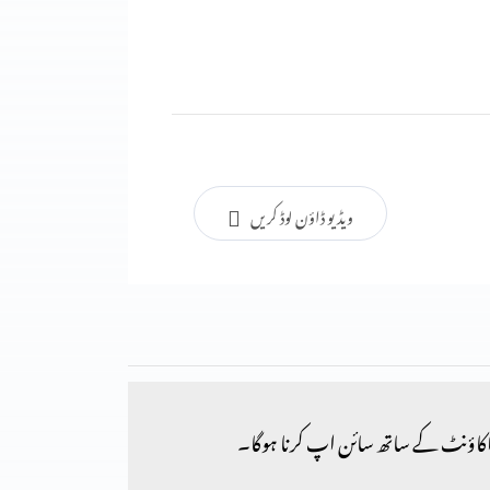
ویڈیو ڈاؤن لوڈ کریں
کاؤنٹ کے ساتھ سائن اپ کرنا ہوگا۔