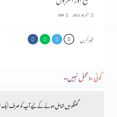
389
ستمبر 8, 2023
شیئر کریں
کوئی ردعمل نہیں۔
گفتگو میں شامل ہونے کے لیے آپ کو صرف ایک ا