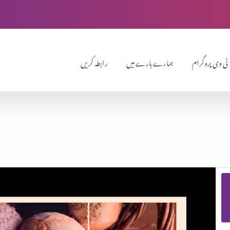
ٹی وی پروگرام
ہمارے بارے میں
رابطہ کریں