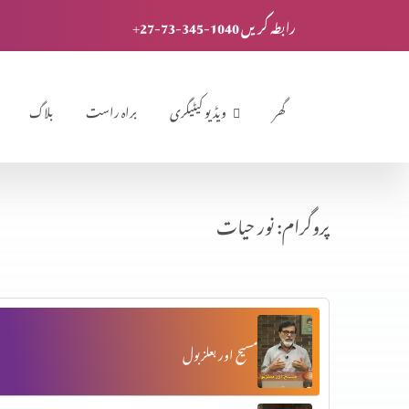
+27-73-345-1040 رابطہ کریں
گھر
ویڈیو کیٹیگری
براہ راست
بلاگ
پروگرام: نور حیات
مسیح اور بعلزبول