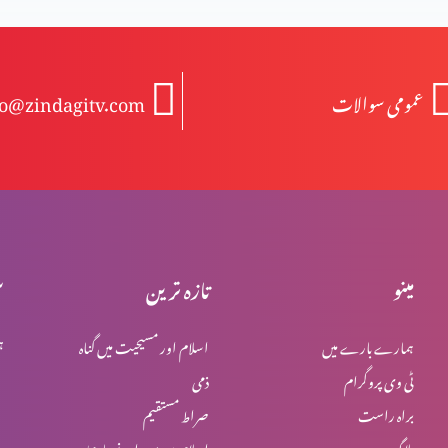
عمومی سوالات
fo@zindagitv.com
مینو
تازہ ترین
س
ہمارے بارے میں
اسلام اور مسیحیت میں گناہ
ہ
ٹی وی پروگرام
ذمی
براہ راست
صراط مستقیم
بلاگ
اسلام میں یہود اور نصاریٰ