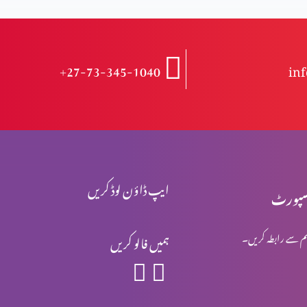
+27-73-345-1040
in
ایپ ڈاؤن لوڈ کریں
پورٹ
م سے رابطہ کریں۔
ہمیں فالو کریں