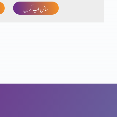
سائن اپ کریں