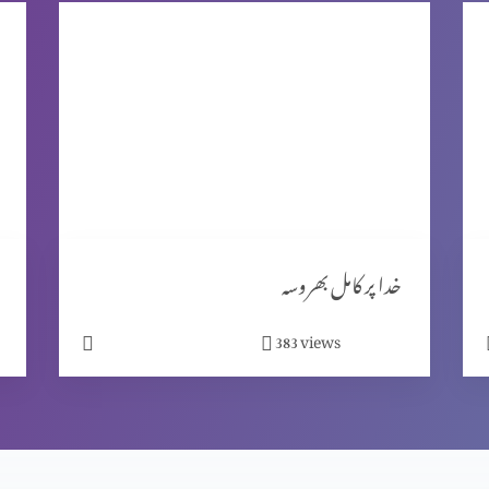
خدا پر کامل بھروسہ
views
383