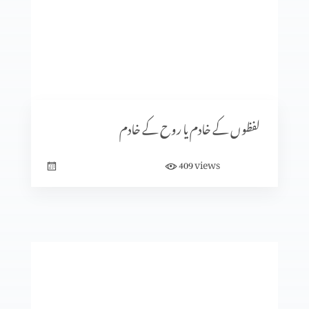
غلط محفلوں کو چھوڑ دیں
زنا (حصہ 2)
لفظوں کے خادم یا روح کے خادم
views
409
قِیادَت
عاجِزِی اور صَبْر