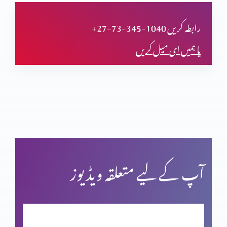
جیتنا اور ہارنا (حصہ 1)
+27-73-345-1040 رابطہ کریں
یا ہمیں ای میل کریں
جیتنا اور ہارنا
اطمینان اور تسلی (حصہ 2)
اطمینان اور تسلی (حصہ 1)
آپ کے لیے متعلقہ ویڈیوز
مسیحی عبادت کی اِقدار (حصہ 4)