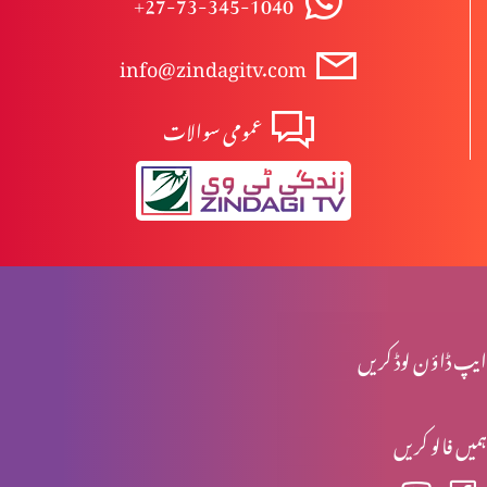
+27-73-345-1040
info@zindagitv.com
شریعت اور طریقت
عمومی سوالات
فنا فی اللہ
دعا اور ایمان
ایپ ڈاؤن لوڈ کریں
شانِ سَر ساز و سفید حصہ 2
ہمیں فالو کریں
شانِ سَر ساز و سفید حصہ 1