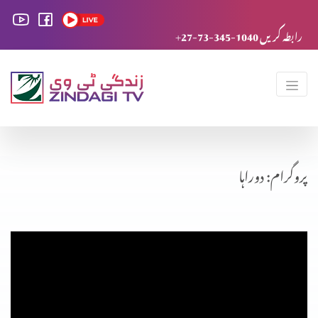
+27-73-345-1040 رابطہ کریں
پروگرام: دوراہا