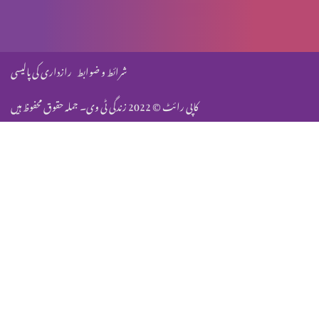
وعدہ پارٹ 1
شرائط و ضوابط
رازداری کی پالیسی
کاپی رائٹ © 2022 زندگی ٹی وی۔ جملہ حقوق محفوظ ہیں