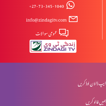
+27-73-345-1040
وعدہ پارٹ 8
info@zindagitv.com
عمومی سوالات
وعدہ پارٹ 7
وعدہ پارٹ 6
وعدہ پارٹ 5
ایپ ڈاؤن لوڈ کریں
ہمیں فالو کریں
وعدہ پارٹ 4