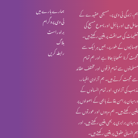
نوح اور تباہی پارٹ 1
ہمارے بارے میں
ہم، زندگی ٹی وی پر، مسیحی عقیدے کے
ٹی وی پروگرام
حامل ہیں اور بائبل اور یسوع مسیح کی
براہ راست
تعلیمات کی صداقت پر یقین رکھتے ہیں۔
بند دروازوں کے پیچھے پارٹ 3
بلاگ
عیسائیوں کے طور پر، ہمیں ہر ایک سے
رابطہ کریں
محبت کرنا سکھایا جاتا ہے اور ہم تمام
بند دروازوں کے پیچھے پارٹ 2
مسلمانوں سے تمام فرقوں اور مختلف عقائد
سے محبت کرتے ہیں۔ ہم آزادی اظہار،
مذہب کی آزادی، اور تمام انسانوں کے
بند دروازوں کے پیچھے پارٹ 1
درمیان پرامن بقائے باہمی کے اصولوں پر
یقین رکھتے ہیں۔ ہم مردوں اور عورتوں کے
درمیان برابری پر بھی یقین رکھتے ہیں، اور
وعدہ (حصہ 2)
ہم انسانی حقوق پر یقین رکھتے ہیں۔