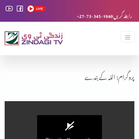
+27-73-345-1040 رابطہ کریں
پروگرام: اللہ کے بندے