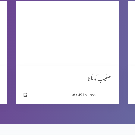
صلیب کو تکنا
views
491