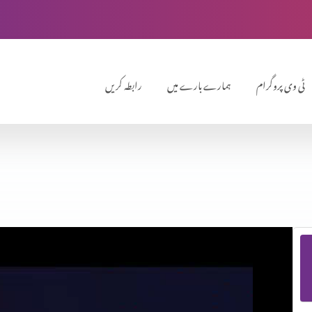
ٹی وی پروگرام
ہمارے بارے میں
رابطہ کریں