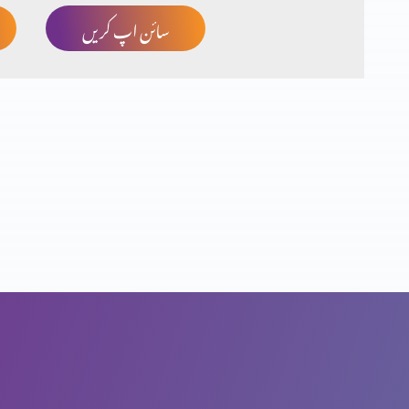
سائن اپ کریں