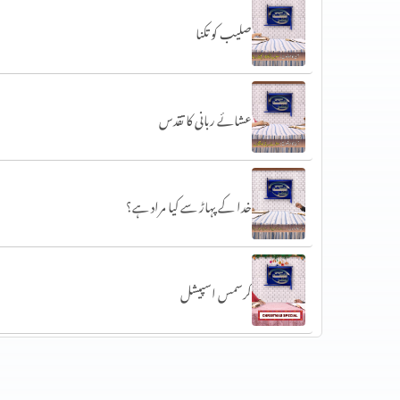
صلیب کو تکنا
عشائے ربانی کا تقدس
خدا کے پہاڑ سے کیا مراد ہے؟
کرسمس اسپیشل
کرسمس کا خاص پروگرام