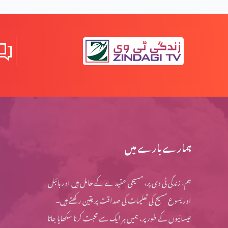
الزم تراشی
بارہ کی شادی آپہونچی
زندگی کی روشنی
ہمارے بارے میں
ہم، زندگی ٹی وی پر، مسیحی عقیدے کے حامل ہیں اور بائبل
جھوٹی بات کا ہر ایک پسند کرنے والا اور اس سے گھڑنے وال
اور یسوع مسیح کی تعلیمات کی صداقت پر یقین رکھتے ہیں۔
عیسائیوں کے طور پر، ہمیں ہر ایک سے محبت کرنا سکھایا جاتا