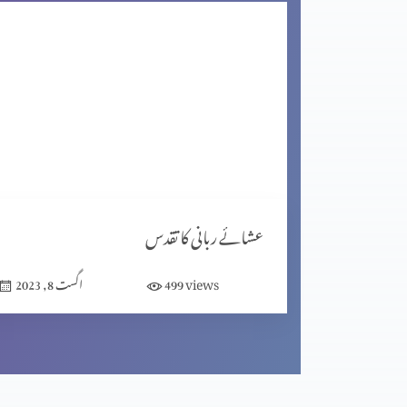
راہ، حق اور زندگی
خدا ہمارے ساتھ
کرسمس کا خاصی پروگرام: یسوع مسیح کی عبادت
عشائے ربانی کا تقدس
views
499
اگست 8, 2023
کرسمس اسپیشل: خدا ہمارے ساتھ موجود ہے
کرسمس اسپشل