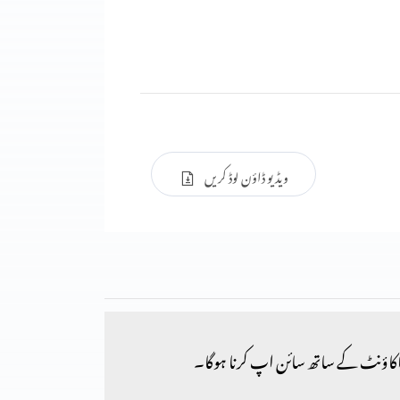
ویڈیو ڈاؤن لوڈ کریں
کاؤنٹ کے ساتھ سائن اپ کرنا ہوگا۔