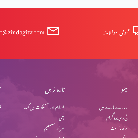
عمومی سوالات
fo@zindagitv.com
مینو
تازہ ترین
س
ہمارے بارے میں
اسلام اور مسیحیت میں گناہ
ہ
ا
ٹی وی پروگرام
ذمی
براہ راست
صراط مستقیم
بلاگ
اسلام میں یہود اور نصاریٰ