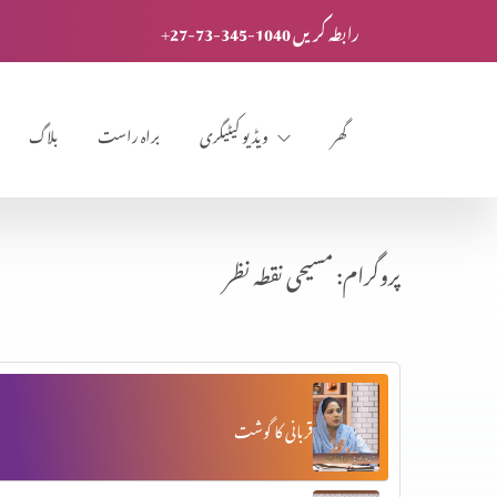
+27-73-345-1040 رابطہ کریں
گھر
ویڈیو کیٹیگری
براہ راست
بلاگ
پروگرام: مسیحی نقطہ نظر
قربانی کا گوشت