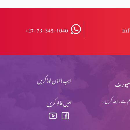
+27-73-345-1040
in
ایپ ڈاؤن لوڈ کریں
پورٹ
م سے رابطہ کریں۔
ہمیں فالو کریں