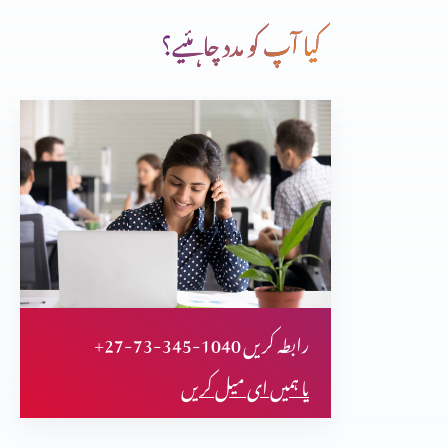
کیا آپ کو مدد چاہئیے؟
بچے کی مانند خدا کو قبول کرنا
خدا کے چنے ہوئے لوگ
وہ سب چیزوں کو نیا بنا دیتا ہے
+27-73-345-1040 رابطہ کریں
برکت کو ضائع کرنا
یا ہمیں ای میل کریں