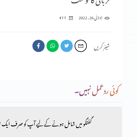
411
جولائی 26, 2022
شیئر کریں
کوئی ردعمل نہیں۔
گفتگو میں شامل ہونے کے لیے آپ کو صرف ایک ا