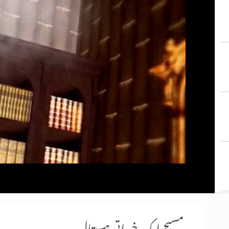
مسیح ایک خیراتی ہسپتال