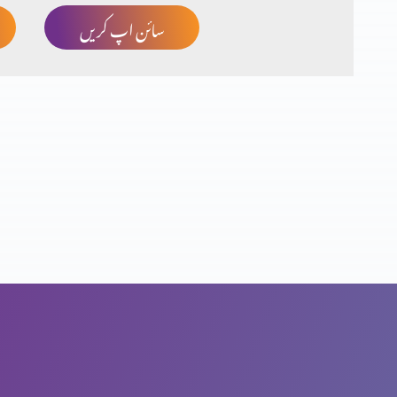
سائن اپ کریں