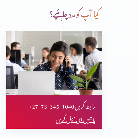
کیا آپ کو مدد چاہئیے؟
کرسمس اسپیشل
مورس بکیلے فرعون کی ممی پر تحقیق کر کے مسلمان ہوگا
مسیح یسوع کے بارے میں پیشن گوئیاں
+27-73-345-1040 رابطہ کریں
تثلیث (حصہ 2)
یا ہمیں ای میل کریں