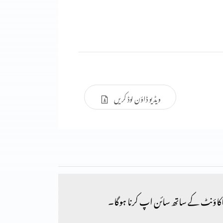
ویڈیو ڈاؤن لوڈ کریں
کاؤنٹ کے ساتھ سائن اپ کرنا ہوگا۔