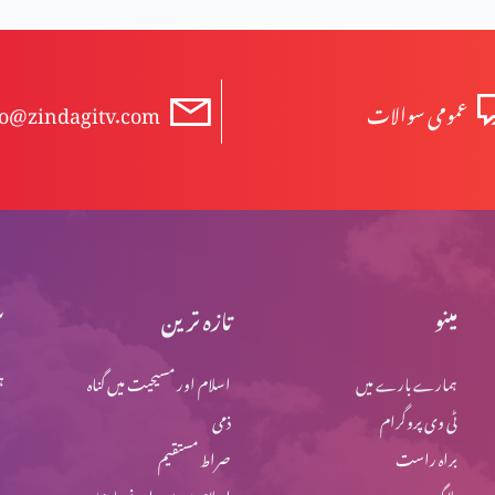
عمومی سوالات
fo@zindagitv.com
مینو
تازہ ترین
س
ہمارے بارے میں
اسلام اور مسیحیت میں گناہ
ہ
ٹی وی پروگرام
ذمی
براہ راست
صراط مستقیم
بلاگ
اسلام میں یہود اور نصاریٰ