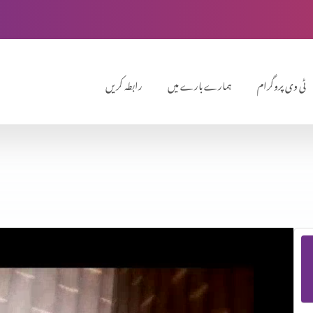
ٹی وی پروگرام
ہمارے بارے میں
رابطہ کریں