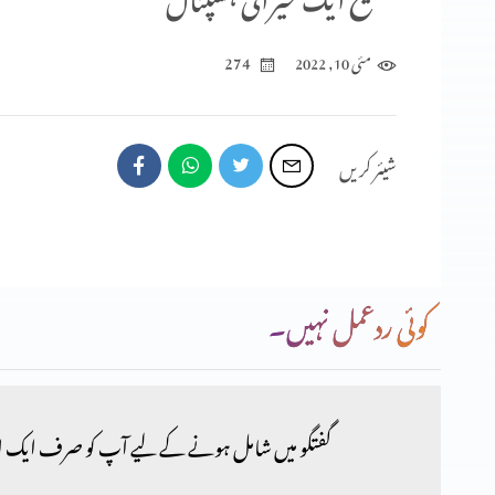
274
مئی 10, 2022
شیئر کریں
کوئی ردعمل نہیں۔
گفتگو میں شامل ہونے کے لیے آپ کو صرف ایک ا