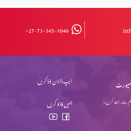
+27-73-345-1040
in
ایپ ڈاؤن لوڈ کریں
پورٹ
م سے رابطہ کریں۔
ہمیں فالو کریں