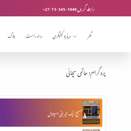
+27-73-345-1040 رابطہ کریں
گھر
ویڈیو کیٹیگری
براہ راست
بلاگ
پروگرام: حاتمی سچائی
مسیح ایک خیراتی ہسپتال