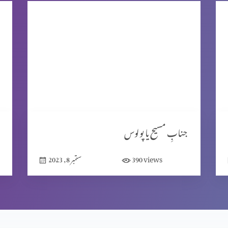
جنابِ مسیح یا پولوس
views
390
ستمبر 8, 2023