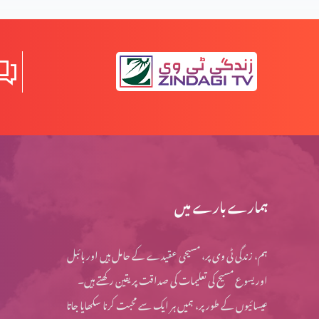
یسعیاہ کی کتاب 53 باب
مسیح کے دشوار فرمودات؟ (حصہ 2)
مسیح کے دشوار فرمودات؟ (حصہ 1)
ہمارے بارے میں
ہم، زندگی ٹی وی پر، مسیحی عقیدے کے حامل ہیں اور بائبل
کیا مسیح کے اقوال اپنی اصل شکل میں ہیں؟
اور یسوع مسیح کی تعلیمات کی صداقت پر یقین رکھتے ہیں۔
عیسائیوں کے طور پر، ہمیں ہر ایک سے محبت کرنا سکھایا جاتا