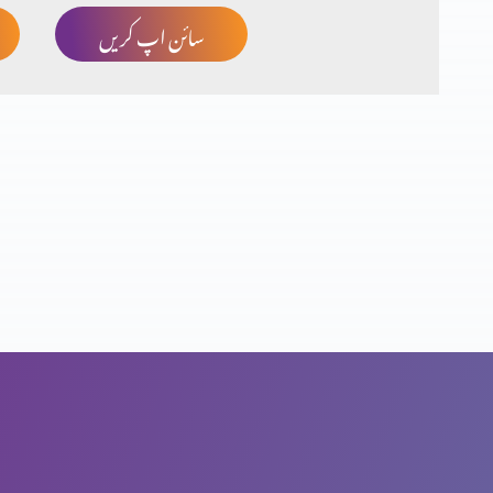
سائن اپ کریں