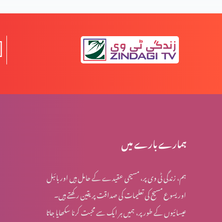
جلے لیکن تلخ نہیں ہوئے (2-2)
جلے لیکن تلخ نہیں ہوئے (1-1)
کسی بھی وقت پارکنگ نہیں ہو سکتی (1-1)
ہمارے بارے میں
ہم، زندگی ٹی وی پر، مسیحی عقیدے کے حامل ہیں اور بائبل
اُس پر دھیان دیں جو بہترین خوشی دے (2-6)
اور یسوع مسیح کی تعلیمات کی صداقت پر یقین رکھتے ہیں۔
عیسائیوں کے طور پر، ہمیں ہر ایک سے محبت کرنا سکھایا جاتا