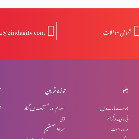
عمومی سوالات
fo@zindagitv.com
مینو
تازہ ترین
س
ہمارے بارے میں
اسلام اور مسیحیت میں گناہ
ہ
ٹی وی پروگرام
ذمی
براہ راست
صراط مستقیم
بلاگ
اسلام میں یہود اور نصاریٰ