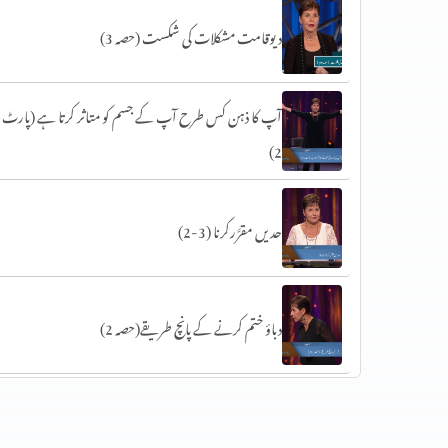
دیوقامت مشکلات کی شکست (حصہ 3)
آپ کا ذہن کس طرح آپ کے جسم کو متاثر کرتا ہے (پارٹ
2)
حدیں مقرَّرکرنا (3-2)
دباؤ ختم کرنے کے پانچ طریقے(حصہ 2)
سات عام خوف (حصہ 1)