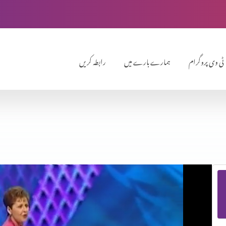
ٹی وی پروگرام
ہمارے بارے میں
رابطہ کریں