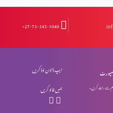
+27-73-345-1040
in
ایپ ڈاؤن لوڈ کریں
پورٹ
م سے رابطہ کریں۔
ہمیں فالو کریں