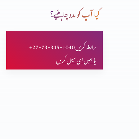
کیا آپ کو مدد چاہئیے؟
قوت کا درست استمال (حصہ 3)
+27-73-345-1040 رابطہ کریں
فلپیوں کا خط (حصہ 2)
یا ہمیں ای میل کریں
فلپیوں کا خط (حصہ 1)
اعتماد کا امتحان