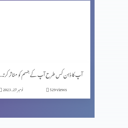
اگر کچھ خرب ہے تو خُدا اُسے ٹیک کر سکھتا ہے (2-1)
مصروف دنیا میں پھلدار زندگی گزارنا (2-2)
مصروف دنیا میں پھلدار زندگی گزارنا (1-1)
آپ کا ذہن کس طرح آپ کے جسم کو متاثر کرتا ہے (پار
views
529
نومبر 27, 2023
اپنے دُکھ کوضائع نہ کریں (2-2)
اپنے دُکھ کوضائع نہ کریں (1-2)