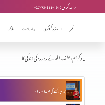
+27-73-345-1040 رابطہ کریں
گھر
ویڈیو کیٹیگری
براہ راست
بلاگ
پروگرام: لطف اٹھائے روزمرہ کی زندگی کا
تبدیلی دیکھنے کی امید (حصہ 1)