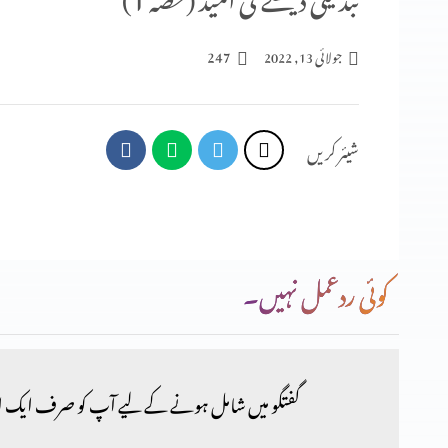
247
جولائی 13, 2022
شیئر کریں
کوئی ردعمل نہیں۔
گفتگو میں شامل ہونے کے لیے آپ کو صرف ایک ا