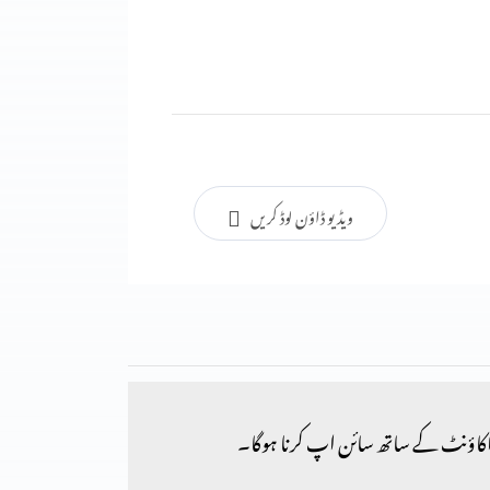
ویڈیو ڈاؤن لوڈ کریں
کاؤنٹ کے ساتھ سائن اپ کرنا ہوگا۔