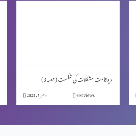
ٹ 2)
دیوقامت مشکلات کی شکست (حصہ 3)
views
693
دسمبر 7, 2023