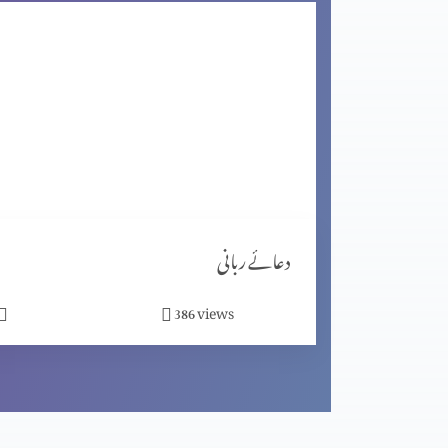
یوحنا کا شک اور مسیح کا جواب
غیر قوم والے کا ایمان
شاگردیت کا معیار (حصہ 2)
دعائے ربانی
views
386
شاگردیت کا معیار (حصہ 1)
مبارکبادیاں اور افسوس