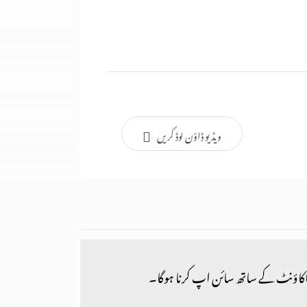
ویڈیو ڈاؤن لوڈ کریں
کاؤنٹ کے ساتھ سائن اپ کرنا ہوگا۔