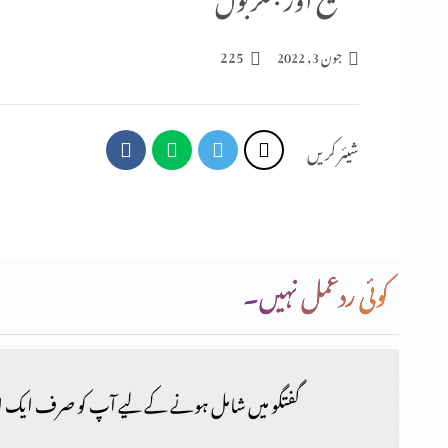
225
جون 3, 2022
شیئر کریں
کوئی ردعمل نہیں۔
گفتگو میں شامل ہونے کے لیے آپ کو صرف ایک ا