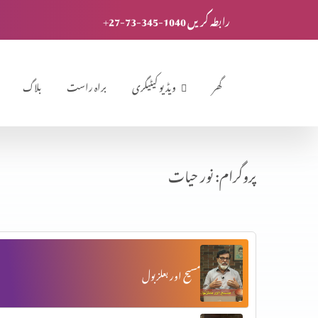
+27-73-345-1040 رابطہ کریں
گھر
ویڈیو کیٹیگری
براہ راست
بلاگ
پروگرام: نور حیات
مسیح اور بعلزبول