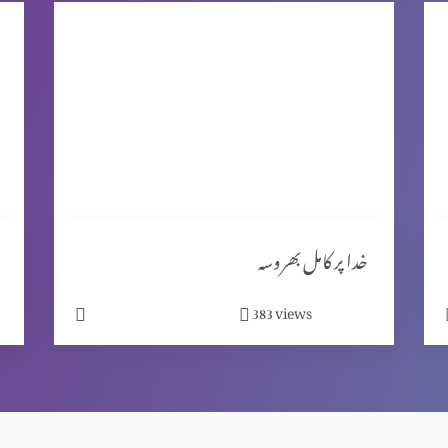
خدا پر کامل بھروسہ
views
383