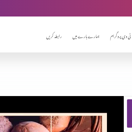
ٹی وی پروگرام
ہمارے بارے میں
رابطہ کریں