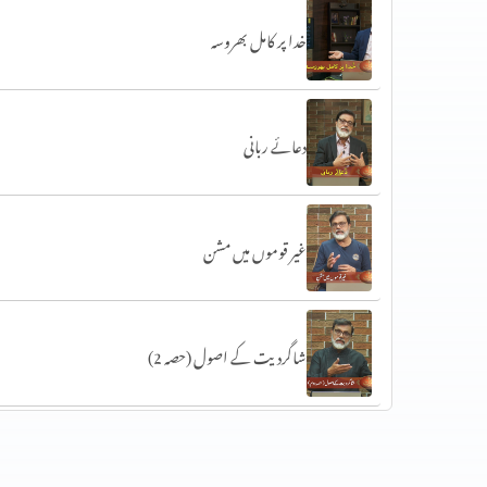
خدا پر کامل بھروسہ
دعائے ربانی
غیر قوموں میں مشن
شاگردیت کے اصول (حصہ 2)
شاگردیت کے اصول (حصہ 1)