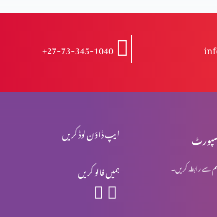
+27-73-345-1040
in
ایپ ڈاؤن لوڈ کریں
پورٹ
م سے رابطہ کریں۔
ہمیں فالو کریں