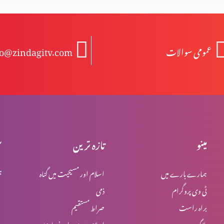
عمومی سوالات
fo@zindagitv.com
مینو
تازہ ترین
س
ہمارے بارے میں
اسلام اور مسیحیت میں گناہ
ہ
ٹی وی پروگرام
ذمی
براہ راست
صراط مستقیم
بلاگ
اسلام میں یہود اور نصاریٰ