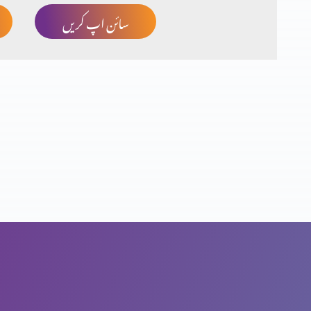
سائن اپ کریں