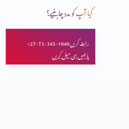
کیا آپ کو مدد چاہئیے؟
یسوع کی صورت بدل جانا
+27-73-345-1040 رابطہ کریں
شاگردوں کا یسوع کے مسیح ہونے کا اقرار
یا ہمیں ای میل کریں
پانچ ہزار کو کھانا کھلانا
شگردوں کی تربیت