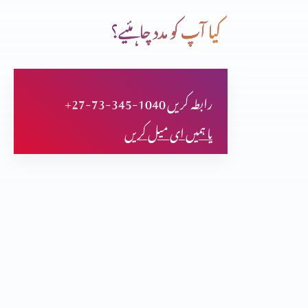
کیا آپ کو مدد چاہئیے؟
بیچینی فکر اور اطمینان
+27-73-345-1040 رابطہ کریں
نیا مخلوق کون؟
یا ہمیں ای میل کریں
مسیح کے جی اٹھنے کی اہمیت
صلیب پر کفارہ