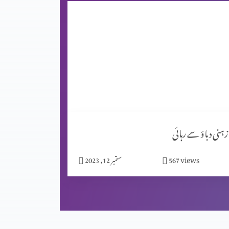
زہنی دباؤ سے رہائی
views
567
ستمبر 12, 2023