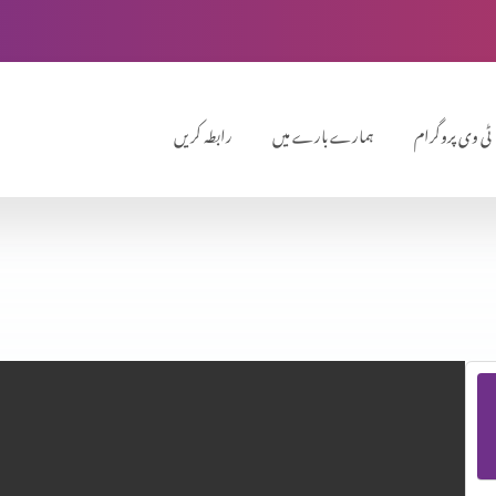
ٹی وی پروگرام
ہمارے بارے میں
رابطہ کریں