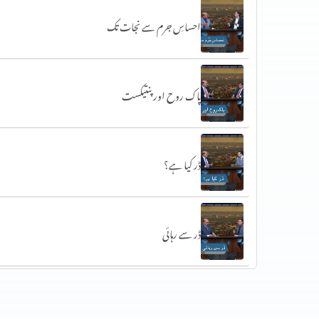
احساسِ جرم سے نجات تک
پاک روح اور پنتیکست
ڈر کیا ہے؟
ڈر سے رہائی
ناراضگی سے معافی تک