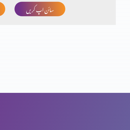
سائن اپ کریں