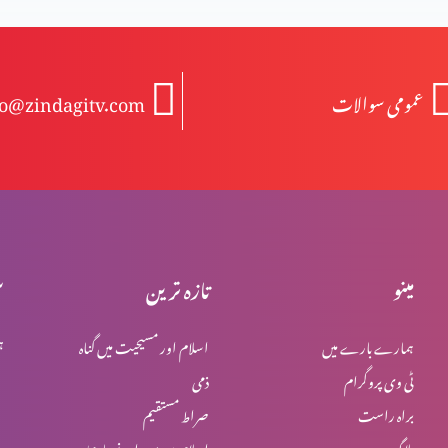
عمومی سوالات
fo@zindagitv.com
مینو
تازہ ترین
س
ہمارے بارے میں
اسلام اور مسیحیت میں گناہ
ہ
ٹی وی پروگرام
ذمی
براہ راست
صراط مستقیم
بلاگ
اسلام میں یہود اور نصاریٰ