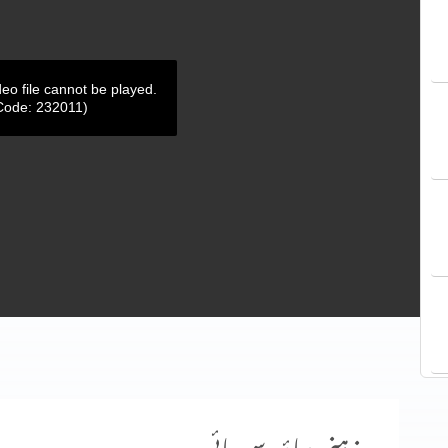
deo file cannot be played.
Code: 232011)
زہنی دباؤ سے رہائی