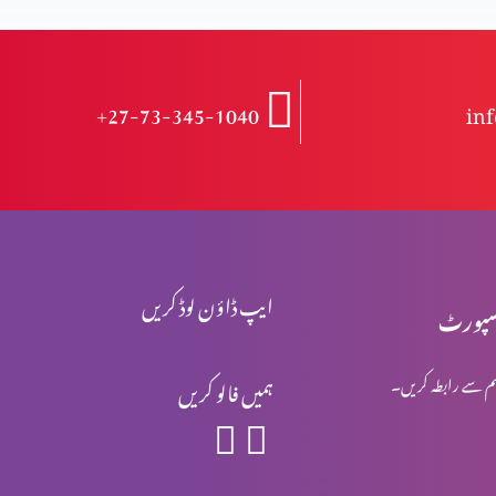
+27-73-345-1040
in
ایپ ڈاؤن لوڈ کریں
پورٹ
م سے رابطہ کریں۔
ہمیں فالو کریں