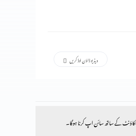
ویڈیو ڈاؤن لوڈ کریں
کاؤنٹ کے ساتھ سائن اپ کرنا ہوگا۔