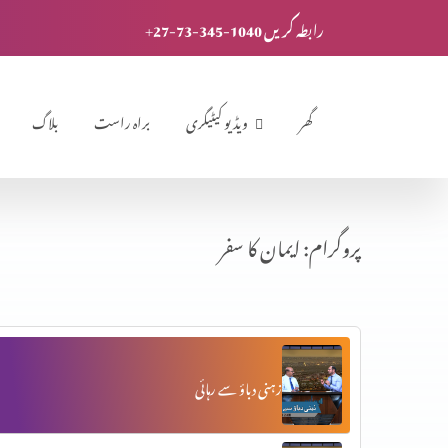
+27-73-345-1040 رابطہ کریں
گھر
ویڈیو کیٹیگری
براہ راست
بلاگ
پروگرام: ایمان کا سفر
زہنی دباؤ سے رہائی