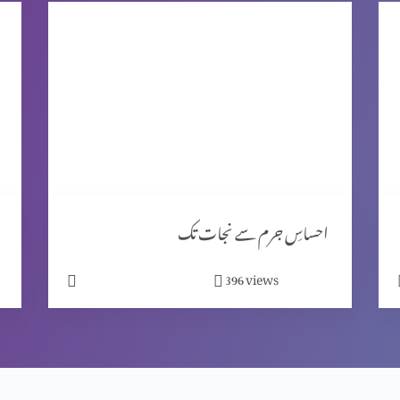
احساسِ جرم سے نجات تک
views
396