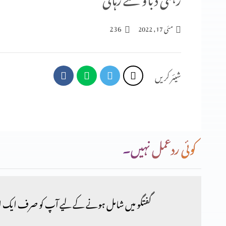
236
مئی 17, 2022
شیئر کریں
کوئی ردعمل نہیں۔
گفتگو میں شامل ہونے کے لیے آپ کو صرف ایک ا