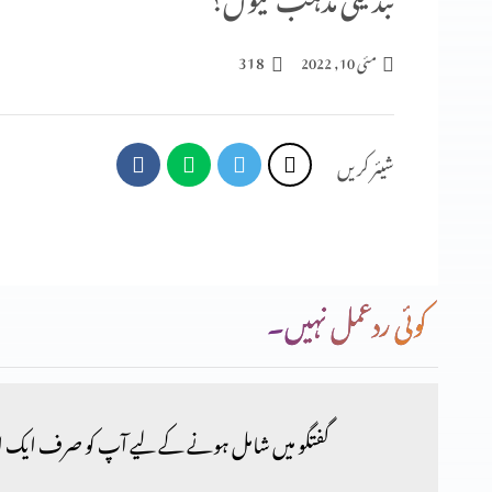
318
مئی 10, 2022
شیئر کریں
کوئی ردعمل نہیں۔
گفتگو میں شامل ہونے کے لیے آپ کو صرف ایک ا