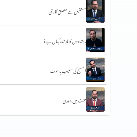
مستقبل سے متعلق گارنٹی
بادشاہوں کا بادشاہ کہاں ہے؟
المسیح کی صلیب پہ موت
جنت میں یہودی
مسیح ابنِ مریم یا پولس