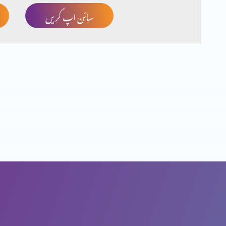
سائن اپ کریں