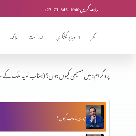
+27-73-345-1040 رابطہ کریں
گھر
ویڈیو کیٹیگری
براہ راست
بلاگ
پروگرام: میں مسیحی کیوں ہوں؟ (جناب نوید ملک کے س
تبدیلی مذہب کیوں؟