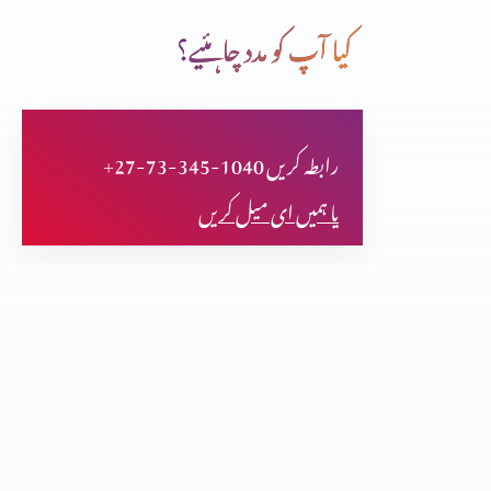
کیا آپ کو مدد چاہئیے؟
میں اور مسیح
+27-73-345-1040 رابطہ کریں
نمک اور نور
یا ہمیں ای میل کریں
ایب جوئی سے ممانعت
آنحضرت پر ایمان