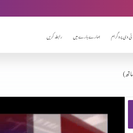
ٹی وی پروگرام
ہمارے بارے میں
رابطہ کریں
اتھ)