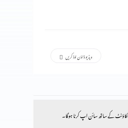
ویڈیو ڈاؤن لوڈ کریں
کاؤنٹ کے ساتھ سائن اپ کرنا ہوگا۔