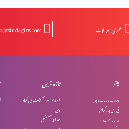
عمومی سوالات
fo@zindagitv.com
مینو
تازہ ترین
س
ہمارے بارے میں
اسلام اور مسیحیت میں گناہ
ہ
ٹی وی پروگرام
ذمی
براہ راست
صراط مستقیم
بلاگ
اسلام میں یہود اور نصاریٰ