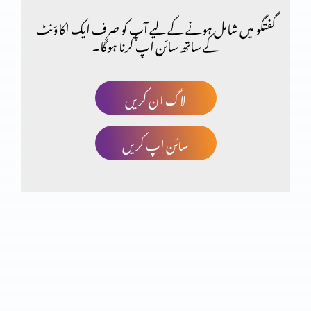
گفتگو میں شامل ہونے کے لیے آپ کو صرف ایک اکاؤنٹ
کے ساتھ سائن اپ کرنا ہوگا۔
لاگ ان کریں
سائن اپ کریں