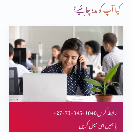
کیا آپ کو مدد چاہئیے؟
+27-73-345-1040 رابطہ کریں
یا ہمیں ای میل کریں