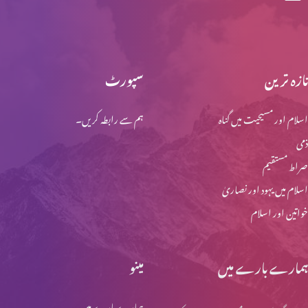
تازہ ترین
سپورٹ
اسلام اور مسیحیت میں گناہ
ہم سے رابطہ کریں۔
ذمی
صراط مستقیم
اسلام میں یہود اور نصاریٰ
خواتین اور اسلام
ہمارے بارے میں
مینو
ہمارے بارے میں