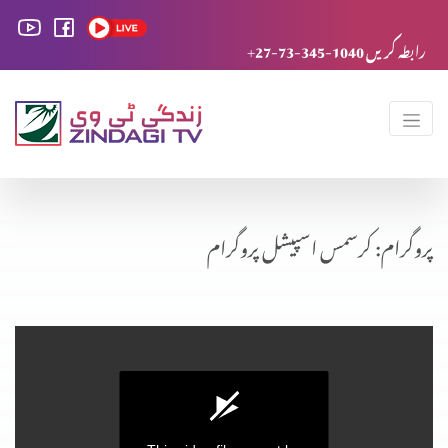
+27-73-345-1040 رابطہ کریں
پروگرام: کرسمس اسپیشل پروگرام