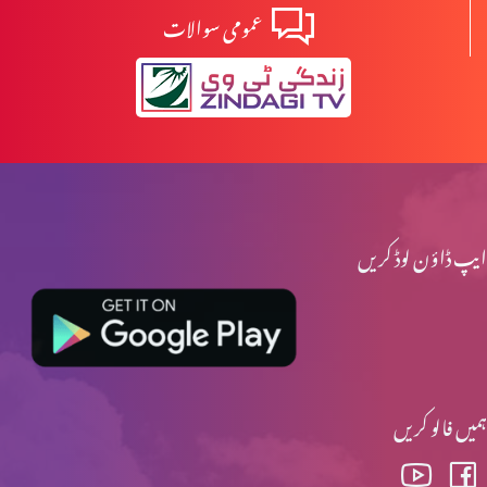
عمومی سوالات
ایپ ڈاؤن لوڈ کریں
ہمیں فالو کریں