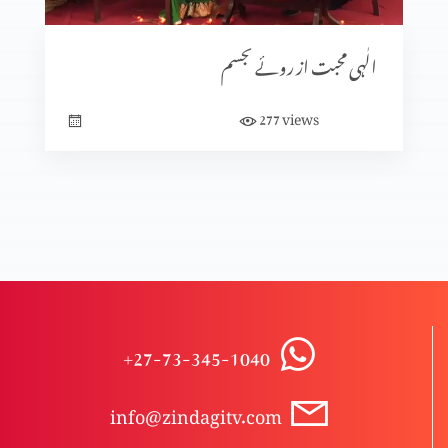
الٰہی محبت از روئے تجسم
views
277
+27-73-345-1040
info@zindagitv.com