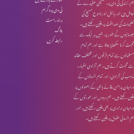
ہم، زندگی ٹی وی پر، مسیحی عقیدے کے
ٹی وی پروگرام
حامل ہیں اور بائبل اور یسوع مسیح کی
براہ راست
تعلیمات کی صداقت پر یقین رکھتے ہیں۔
بلاگ
عیسائیوں کے طور پر، ہمیں ہر ایک سے
رابطہ کریں
محبت کرنا سکھایا جاتا ہے اور ہم تمام
مسلمانوں سے تمام فرقوں اور مختلف عقائد
سے محبت کرتے ہیں۔ ہم آزادی اظہار،
مذہب کی آزادی، اور تمام انسانوں کے
درمیان پرامن بقائے باہمی کے اصولوں پر
یقین رکھتے ہیں۔ ہم مردوں اور عورتوں کے
درمیان برابری پر بھی یقین رکھتے ہیں، اور
ہم انسانی حقوق پر یقین رکھتے ہیں۔