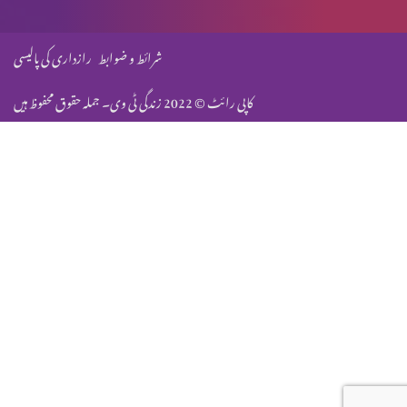
شرائط و ضوابط
رازداری کی پالیسی
کاپی رائٹ © 2022 زندگی ٹی وی۔ جملہ حقوق محفوظ ہیں