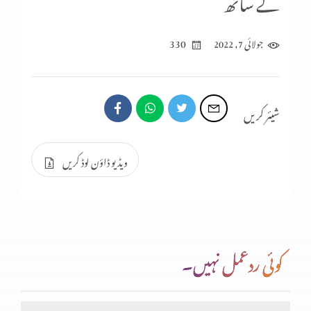
کے ساتھ
330
جولائی 7, 2022
شیئر کریں
ویڈیو ڈاؤن لوڈ کریں
کوئی ردعمل نہیں۔