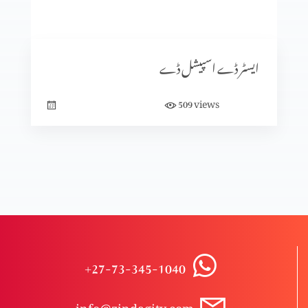
فطرت الٰہی (اُسے باپ کہنے کی جرات کریں) فادرز ڈے اسپیشل”
ایسٹر ڈے اسپیشل ڈے
پاکستان ٹور ریویو
views
509
زندگی کے اصول
انتقام
+27-73-345-1040
پاکستان ٹور ریویو
info@zindagitv.com