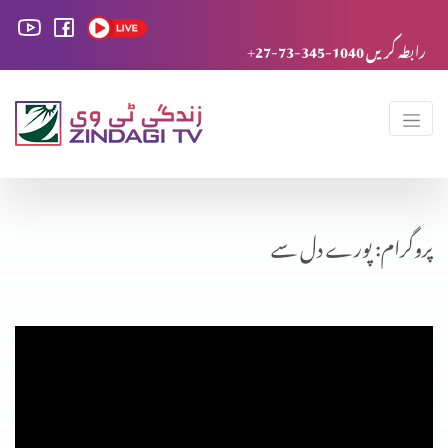
+27-73-345-1040 رابطہ کریں
پروگرام: پورے دل سے