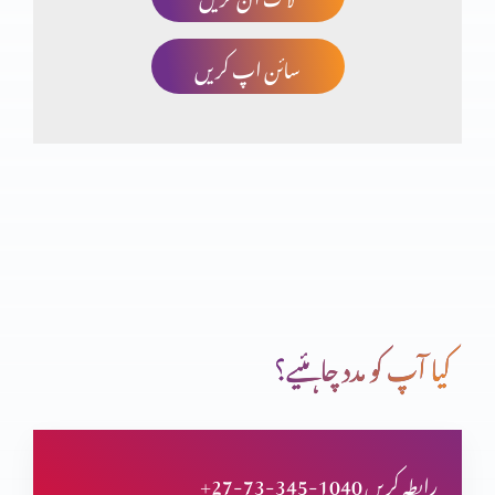
سائن اپ کریں
کرسمس ڈے اسپیشل
کرسمس ڈے کا اسپیشل شو
ہراسگی
کیا آپ کو مدد چاہئیے؟
کھیلوں کی اہمیت
+27-73-345-1040 رابطہ کریں