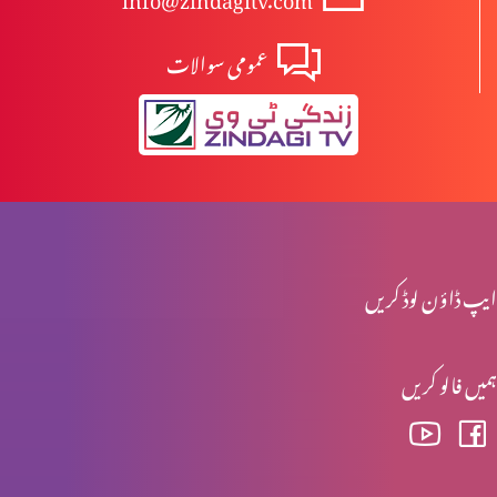
عمومی سوالات
معجزات
اپنوں کی طرف سے دباؤ
دفاعِ ایمان
ایپ ڈاؤن لوڈ کریں
ہمیں فالو کریں
زندگی کی اہمیت
خرچ کرو، صرف کرو، ضیاع کرو (بچانا کیوں ضروری ہے؟)