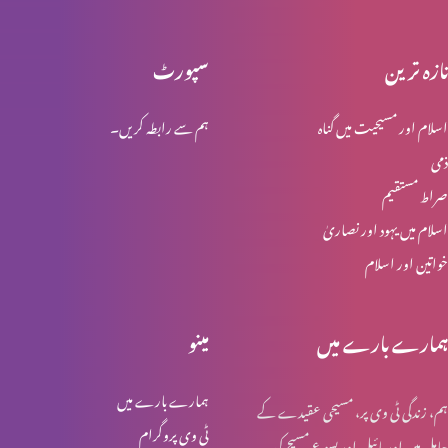
تازہ ترین
سپورٹ
تعلیم کے اثرات
اسلام اور مسیحیت میں گناہ
ہم سے رابطہ کریں۔
ذمی
میڈیا ٹریننگ اسپیشل
صراط مستقیم
اسلام میں یہود اور نصاریٰ
خواتین اور اسلام
بے صبری اور سستی و کاہلی پر کسے غالب آئیں؟
ہمارے بارے میں
مینو
اعتماد: ہم خود پر کتنا یقین رکھتے ہیں؟
ہمارے بارے میں
ہم، زندگی ٹی وی پر، مسیحی عقیدے کے
ٹی وی پروگرام
حامل ہیں اور بائبل اور یسوع مسیح کی