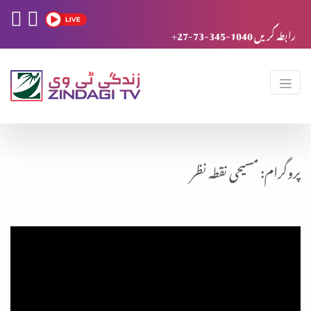
+27-73-345-1040 رابطہ کریں
پروگرام: مسیحی نقطہ نظر