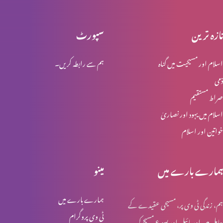
تازہ ترین
سپورٹ
زبان اور عم
اسلام اور مسیحیت میں گناہ
ہم سے رابطہ کریں۔
ذمی
روحوں کی آخری منزل
صراط مستقیم
اسلام میں یہود اور نصاریٰ
خواتین اور اسلام
آج کے فریسی
ہمارے بارے میں
مینو
خالص اور بے عیب دینداری
ہمارے بارے میں
ہم، زندگی ٹی وی پر، مسیحی عقیدے کے
ٹی وی پروگرام
حامل ہیں اور بائبل اور یسوع مسیح کی