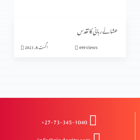
پان٘چویں انجیل
عشائے ربانی کا تقدس
عشاء ربانی
views
499
اگست 8, 2023
شیطان کی تخت گاہ میں رہنا
الفا اور اومیگا
+27-73-345-1040
راستباز ہونے کے لیے ہوش میں آؤ
info@zindagitv.com