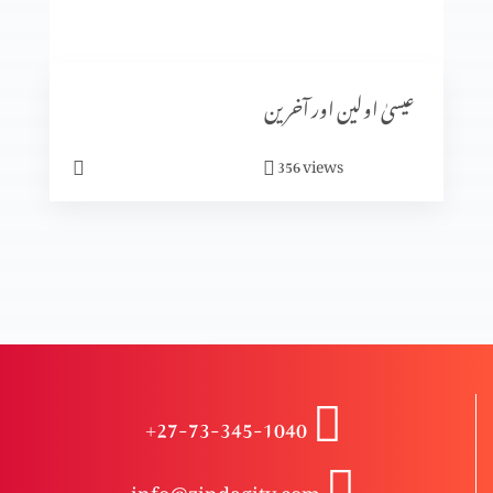
کیا ہم خدا سے بھاگ سکتے ہیں؟
عیسیٰ اولین اور آخرین
ابدی سلامتی
views
356
حقیقی سلامتی
کیا آپ پریشان ہیں؟
+27-73-345-1040
مجھ گنہگار پر رحم فرما
info@zindagitv.com