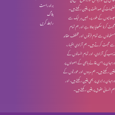
براہ راست
تعلیمات کی صداقت پر یقین رکھتے ہیں۔
یسوع – ہماری زندہ امید
بلاگ
عیسائیوں کے طور پر، ہمیں ہر ایک سے
رابطہ کریں
محبت کرنا سکھایا جاتا ہے اور ہم تمام
تجسمِ نورِ جہاں
مسلمانوں سے تمام فرقوں اور مختلف عقائد
سے محبت کرتے ہیں۔ ہم آزادی اظہار،
مذہب کی آزادی، اور تمام انسانوں کے
ایمانویل: خدا ہمارے ساتھ
درمیان پرامن بقائے باہمی کے اصولوں پر
یقین رکھتے ہیں۔ ہم مردوں اور عورتوں کے
درمیان برابری پر بھی یقین رکھتے ہیں، اور
عیدِ میلادِ مسیح: مبارکباد
ہم انسانی حقوق پر یقین رکھتے ہیں۔
عیدِ میلادِ مسیح: مبارکباد