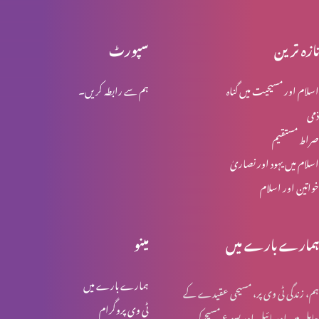
تازہ ترین
سپورٹ
محبت کو ذوال نہیں
اسلام اور مسیحیت میں گناہ
ہم سے رابطہ کریں۔
ذمی
ابدی محبت
صراط مستقیم
اسلام میں یہود اور نصاریٰ
خواتین اور اسلام
مسیح خدا کی قدرت اور حکمت
ہمارے بارے میں
مینو
لازوال میراث
ہمارے بارے میں
ہم، زندگی ٹی وی پر، مسیحی عقیدے کے
ٹی وی پروگرام
حامل ہیں اور بائبل اور یسوع مسیح کی