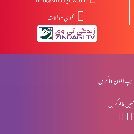
عمومی سوالات
آزادی اور غلامی
راہ اور حق اور زندگی میں ہوں
میرے پاس آؤ
ایپ ڈاؤن لوڈ کریں
ہمیں فالو کریں
خدا ہمارے ساتھ
خدا کی محبت – سارہ نظری