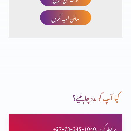
سائن اپ کریں
چھوٹا کون اور بڑا کون؟
انسان کی خودغرضی اور خدا کا فضل
اب میں دیکھوں گا تم کیسے بچوگے
کیا آپ کو مدد چاہئیے؟
خداوند شفقت میں غنی
+27-73-345-1040 رابطہ کریں