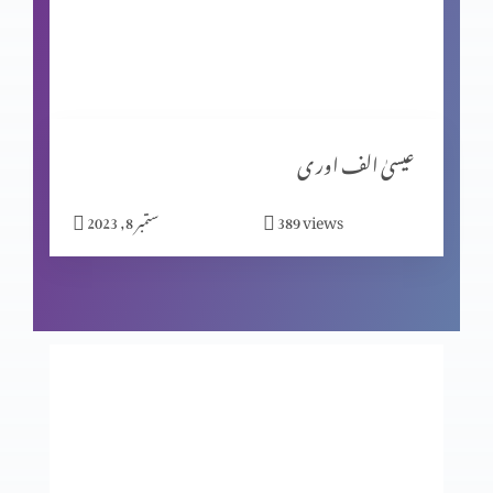
مبیرِ عتب کو خدا کی یاد
گنا ہ کی مزدوری
عیسیٰ الف اور ی
views
389
ستمبر 8, 2023
خدا اور ہم
جا اور منادی کر
خواہش