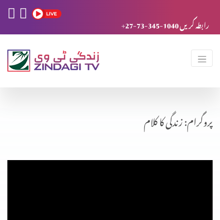
+27-73-345-1040 رابطہ کریں
پروگرام: زندگی کا کلام