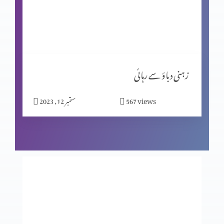
کیا جِنات نے ہیکل تعمیر کی؟ پارٹ 2
مسیحیت اور شاگردیت پارٹ 2
زہنی دباؤ سے رہائی
views
567
ستمبر 12, 2023
نیا سال کیوں مناتے ہیں؟
بے خوف قیادت
عدالت کے تخت پر کون؟ حصہ 2