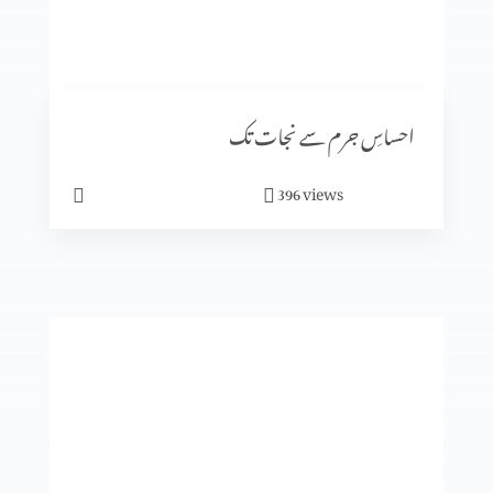
رویئے
احساسِ جرم سے نجات تک
views
396
ایمان میں کیسے آگے بڑھیں؟
تجسم المسیح
انبیا ء و بزرگ۔ زکریاہ