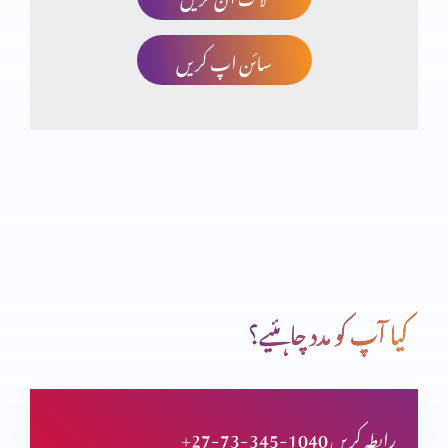
سائن اپ کریں
صلیب پر کفارہ
انبیاء و بزرگ – یوُایل نبی
تبدیلی کیسے؟ کیوں
کیا آپ کو مدد چاہئیے؟
انبیاء و بزرگ – الیشع نبی
+27-73-345-1040 رابطہ کریں