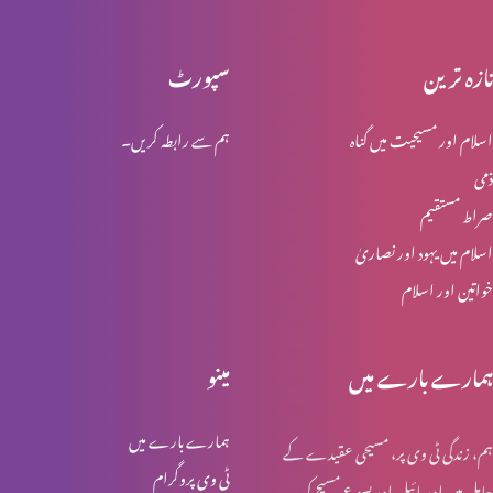
تازہ ترین
سپورٹ
انبیاء و بزرگ – موسیٰ
اسلام اور مسیحیت میں گناہ
ہم سے رابطہ کریں۔
ذمی
انبیا ء و بزرگ ۔ ایوب
صراط مستقیم
اسلام میں یہود اور نصاریٰ
خواتین اور اسلام
انبیا ء و بزرگ – یوسف
ہمارے بارے میں
مینو
انبیا ء و بزرگ – یعقوب
ہمارے بارے میں
ہم، زندگی ٹی وی پر، مسیحی عقیدے کے
ٹی وی پروگرام
حامل ہیں اور بائبل اور یسوع مسیح کی