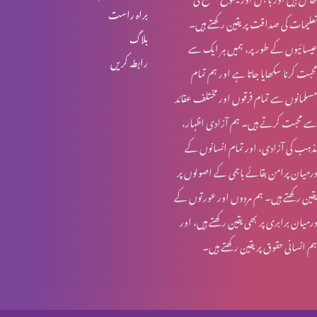
براہ راست
تعلیمات کی صداقت پر یقین رکھتے ہیں۔
انبیا ء و بزرگ – ابراہام
بلاگ
عیسائیوں کے طور پر، ہمیں ہر ایک سے
رابطہ کریں
محبت کرنا سکھایا جاتا ہے اور ہم تمام
انبیاء و بزرگ – حنوک اور نوح
مسلمانوں سے تمام فرقوں اور مختلف عقائد
سے محبت کرتے ہیں۔ ہم آزادی اظہار،
مذہب کی آزادی، اور تمام انسانوں کے
انبیاء و بزرگ – آدم اور حنوک
درمیان پرامن بقائے باہمی کے اصولوں پر
یقین رکھتے ہیں۔ ہم مردوں اور عورتوں کے
درمیان برابری پر بھی یقین رکھتے ہیں، اور
آخری جنگ – کیا تیاری ہو رہی ہے؟
ہم انسانی حقوق پر یقین رکھتے ہیں۔
مسیحیت اور سوالات؟