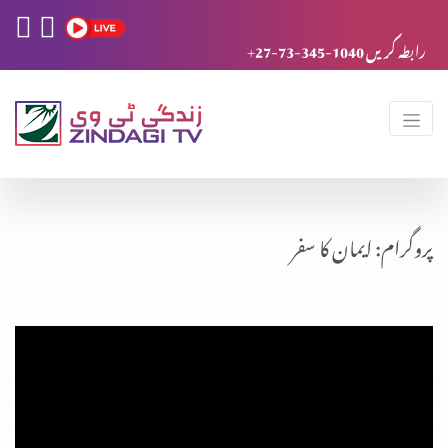
+27-73-345-1040 رابطہ کریں
پروگرام: ایمان کا سفر