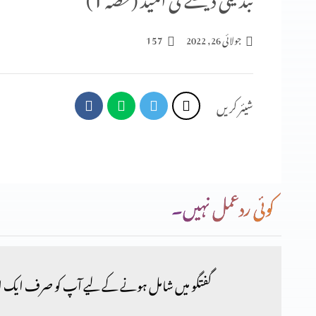
157
جولائی 26, 2022
شیئر کریں
کوئی ردعمل نہیں۔
گفتگو میں شامل ہونے کے لیے آپ کو صرف ایک ا