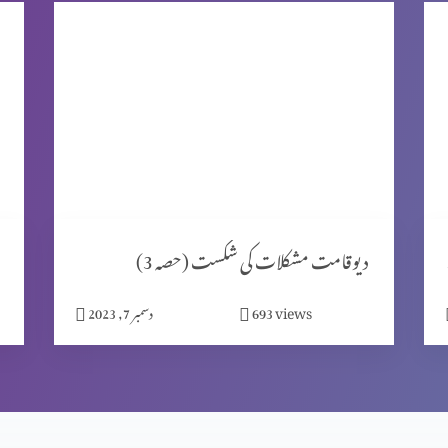
ٹ 2)
دیوقامت مشکلات کی شکست (حصہ 3)
views
693
دسمبر 7, 2023