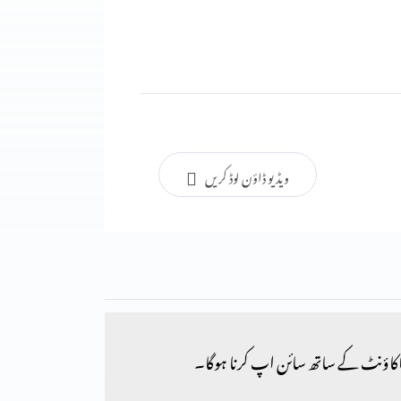
ویڈیو ڈاؤن لوڈ کریں
کاؤنٹ کے ساتھ سائن اپ کرنا ہوگا۔