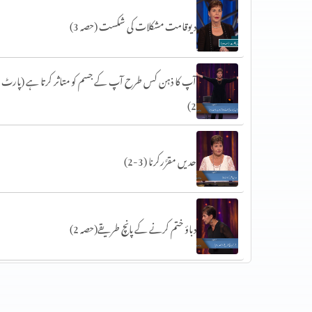
دیوقامت مشکلات کی شکست (حصہ 3)
آپ کا ذہن کس طرح آپ کے جسم کو متاثر کرتا ہے (پارٹ
2)
حدیں مقرَّرکرنا (3-2)
دباؤ ختم کرنے کے پانچ طریقے(حصہ 2)
سات عام خوف (حصہ 1)