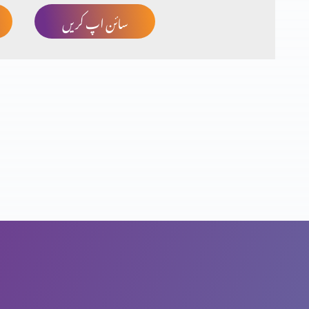
سائن اپ کریں