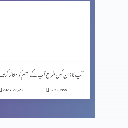
اگر کچھ خرب ہے تو خُدا اُسے ٹیک کر سکھتا ہے (2-1)
مصروف دنیا میں پھلدار زندگی گزارنا (2-2)
مصروف دنیا میں پھلدار زندگی گزارنا (1-1)
آپ کا ذہن کس طرح آپ کے جسم کو متاثر کرتا ہے (پار
views
529
نومبر 27, 2023
اپنے دُکھ کوضائع نہ کریں (2-2)
اپنے دُکھ کوضائع نہ کریں (1-2)