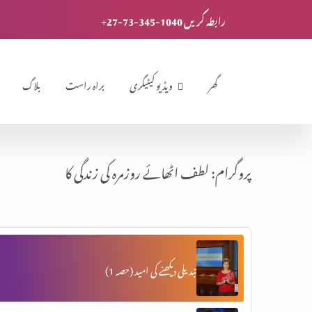
+27-73-345-1040 رابطہ کریں
گھر
ویڈیو کیٹیگری
براہ راست
بلاگ
پروگرام: لطف اٹھائے روزمرہ کی زندگی کا
تبدیلی دیکھنے کی امید (حصہ 1)