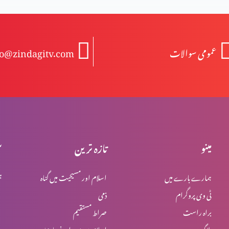
عمومی سوالات
fo@zindagitv.com
مینو
تازہ ترین
س
ہمارے بارے میں
اسلام اور مسیحیت میں گناہ
ہ
ٹی وی پروگرام
ذمی
براہ راست
صراط مستقیم
بلاگ
اسلام میں یہود اور نصاریٰ