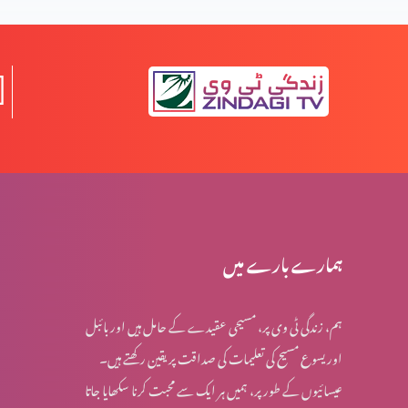
جلے لیکن تلخ نہیں ہوئے (2-2)
جلے لیکن تلخ نہیں ہوئے (1-1)
کسی بھی وقت پارکنگ نہیں ہو سکتی (1-1)
ہمارے بارے میں
ہم، زندگی ٹی وی پر، مسیحی عقیدے کے حامل ہیں اور بائبل
اُس پر دھیان دیں جو بہترین خوشی دے (2-6)
اور یسوع مسیح کی تعلیمات کی صداقت پر یقین رکھتے ہیں۔
عیسائیوں کے طور پر، ہمیں ہر ایک سے محبت کرنا سکھایا جاتا