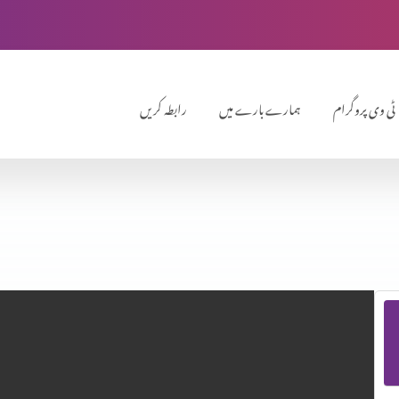
ٹی وی پروگرام
ہمارے بارے میں
رابطہ کریں