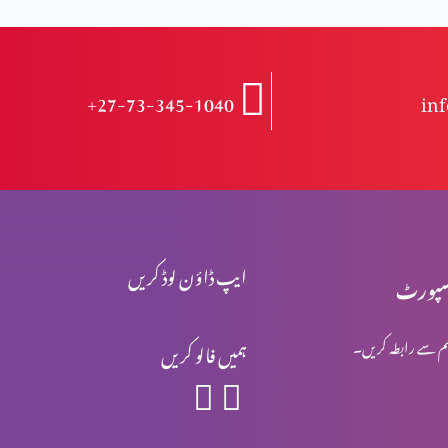
+27-73-345-1040
in
ایپ ڈاؤن لوڈ کریں
پورٹ
م سے رابطہ کریں۔
ہمیں فالو کریں