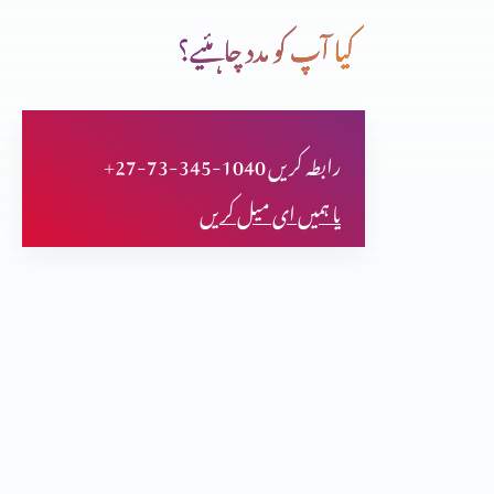
کیا آپ کو مدد چاہئیے؟
قوت کا درست استمال (حصہ 3)
+27-73-345-1040 رابطہ کریں
فلپیوں کا خط (حصہ 2)
یا ہمیں ای میل کریں
فلپیوں کا خط (حصہ 1)
اعتماد کا امتحان