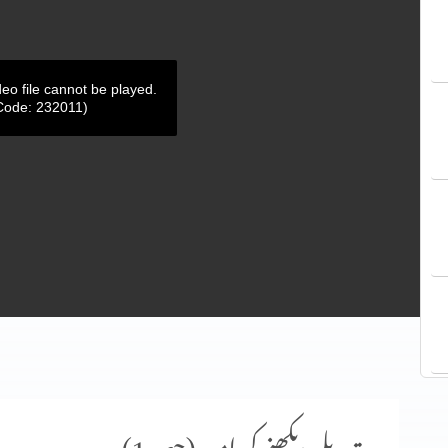
deo file cannot be played.
Code: 232011)
تبدیلی دیکھنے کی امید (حصہ 1)