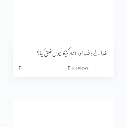
مخالفِ مسیح کے ظہور کی علامات (حصہ 2)
یہودیوں میں سے مخالفِ مسیح
خدا نے برف اور انٹارکٹیکا کیوں خلق کیا؟
views
303
روم اور پاپائیت کا آغاز (حصہ 2)
روم اور پاپائیت کا آغاز