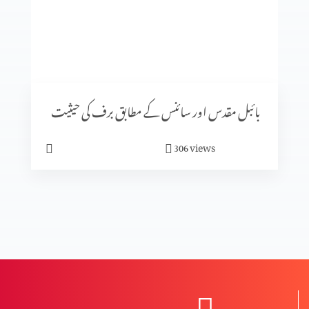
دہریت کے پھلاؤ کے طریقہ کار اور بچاؤ کے طریقہ کار
المسیح کی صلیبی موت پر اعتراضات اور اُنکے جوابات
بائبل مقدس اور سائنس کے مطابق برف کی حیثیت
views
306
دہرت کی بنیاد اور اثرات؟
دہریت کیا ہے؟
مخالفِ مسیح کے ظہور کی علامات (حصہ 3)