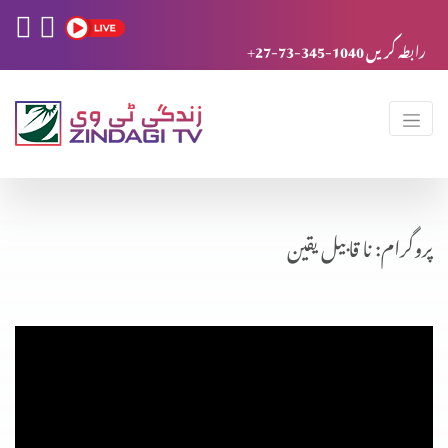
+27-73-345-1040 رابطہ کریں
پروگرام: نا قابیل یقین