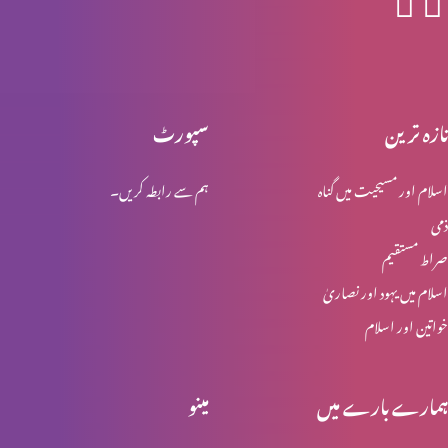
ابنِ آدم کی دوبارہ آمد اور آفات (حصہ 1)
تازہ ترین
سپورٹ
اسلام اور مسیحیت میں گناہ
ہم سے رابطہ کریں۔
ابنِ آدم کے دنو ں میں کیا ہوگا؟
ذمی
صراط مستقیم
نفالیم کے بارے میں وضاحت
اسلام میں یہود اور نصاریٰ
خواتین اور اسلام
نوح کے ایام: جبار نے کیا کیا کیا؟
ہمارے بارے میں
مینو