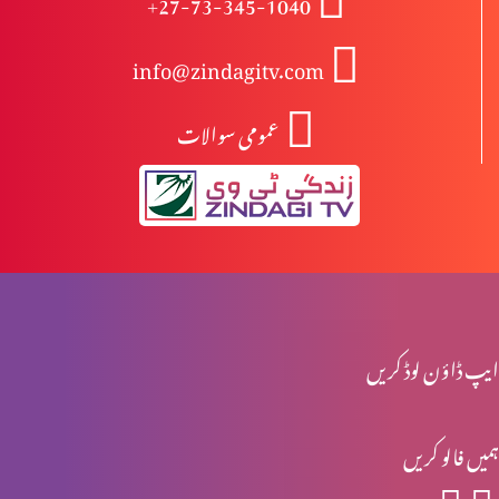
+27-73-345-1040
info@zindagitv.com
مخالفِ مسیح کے ظہور کی علامات (حصہ 2)
عمومی سوالات
مخلفِ مسیح کے ظہور کی علامات (حصہ 1)
نوح کے ایام اور آج کے ایام میں مماثلت (حصہ 2)
ایپ ڈاؤن لوڈ کریں
نوح کے ایام اور آج کے ایام میں مماثلت (حصہ 1)
ہمیں فالو کریں
ابن آدم کے آنے کے دنوں میں آفات (حصہ 2)