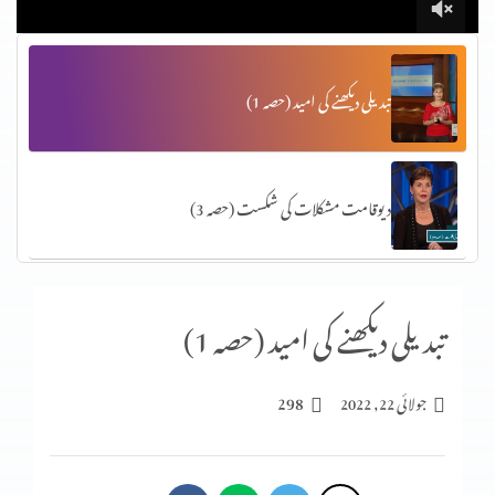
تبدیلی دیکھنے کی امید (حصہ 1)
دیوقامت مشکلات کی شکست (حصہ 3)
آپ کا ذہن کس طرح آپ کے جسم کو متاثر کرتا ہے (پارٹ 2)
تبدیلی دیکھنے کی امید (حصہ 1)
298
جولائی 22, 2022
حدیں مقرَّرکرنا (3-2)