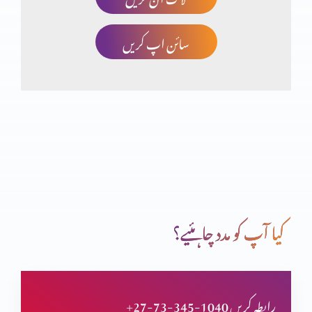
سائن اپ کریں
اعتماد کا امتحان
غیر حقیقی توَقّعَات پر مایوس ہونا (حصہ 2)
غیر حقیقی توَقّعَات پر مایوس ہونا (حصہ 1)
کیا آپ کو مدد چاہئیے؟
صحیح یا غلط ذہنیت (حصہ 2)
+27-73-345-1040 رابطہ کریں