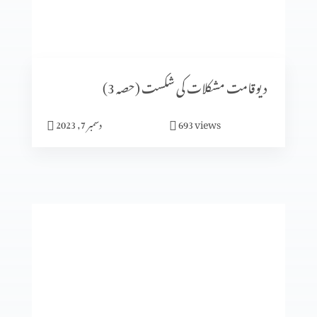
اُس پر دھیان دیں جو بہترین خوشی دے (2-6)
دیوقامت مشکلات کی شکست (حصہ 3)
views
693
دسمبر 7, 2023
میں جلدی میں مگر خدا نہیں
جنت میرا گھر
گلتیوں (حصہ 4)