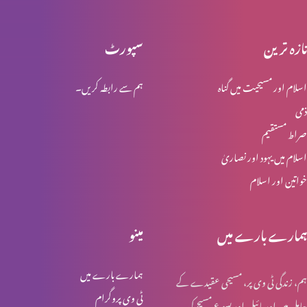
تازہ ترین
سپورٹ
پیش رفت کی کن٘جیاں (2-2)
اسلام اور مسیحیت میں گناہ
ہم سے رابطہ کریں۔
ذمی
پیش رفت کی کن٘جیاں(1-2)
صراط مستقیم
اسلام میں یہود اور نصاریٰ
خواتین اور اسلام
شکایات مت کریں (حصہ 1)
ہمارے بارے میں
مینو
وقت ضائع کرنےکے طریقے
ہمارے بارے میں
ہم، زندگی ٹی وی پر، مسیحی عقیدے کے
ٹی وی پروگرام
حامل ہیں اور بائبل اور یسوع مسیح کی