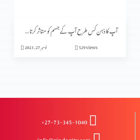
گلتیوں (حصہ 3)
آپ کا ذہن کس طرح آپ کے جسم کو متاثر کرتا ہے (پارٹ 2)
گلتیوں (حصہ 2)
views
529
نومبر 27, 2023
گلتیوں (حصہ 1)
درد سے پاک راستے کے خطرات (2-2)
+27-73-345-1040
درد سے پاک راستے کے خطرات (1-2)
info@zindagitv.com