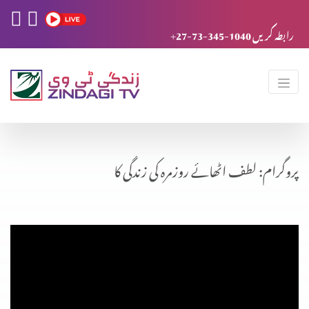
+27-73-345-1040 رابطہ کریں
پروگرام: لطف اٹھائے روزمرہ کی زندگی کا