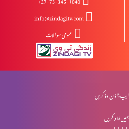
+27-73-345-1040
info@zindagitv.com
خواتین کی خدمت
عمومی سوالات
صبا کی ملکہ کا شاہی دورہ
محبت کی 5 زبانیں
ایپ ڈاؤن لوڈ کریں
مقدسہ مریم
ہمیں فالو کریں
ناکام عادتیں