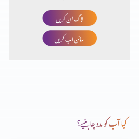
لاگ ان کریں
خدا کا منضوبہ
سائن اپ کریں
جو آپ کے ہاتھ میں ہے وہ بابرکت ہے
خداوند کا خوف
دعا (حصہ دوم)
کیا آپ کو مدد چاہئیے؟