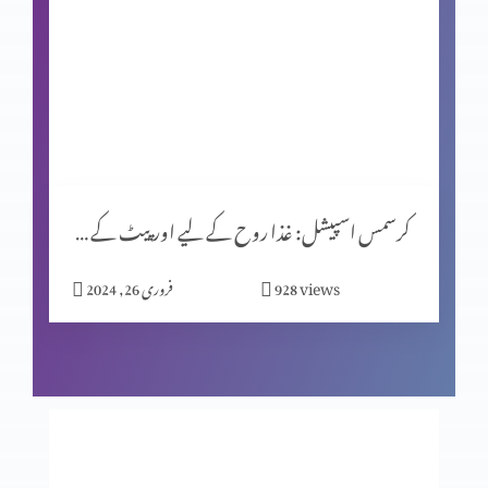
کرسمس اسپیشل (حصہ 1)
یشوُع کی کتاب اور سلسلۂ نبوّت
کرسمس اسپیشل: غذا روح کے لیے اور پیٹ کے لیے؟
زندگی ایک پیغام ہے
views
928
فروری 26, 2024
اصل قربانی
فکسڈ مائنڈ سیٹ