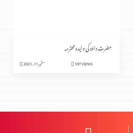
سیٹرھی کی برکت
شادی کا الٰہی منصوبہ (حصہ3)
حضرت داؤد کی ولیدہ محترمہ
views
597
ستمبر 11, 2023
شادی کا الٰہی منصوبہ (حصہ2)
شادی کا الٰہی منصوبہ (حصہ 1)
نعمت اور پھل میں فرق