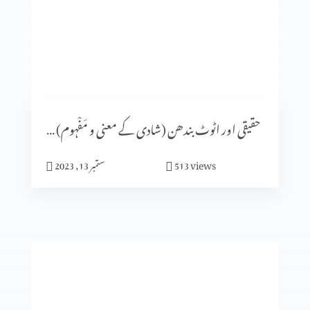
شادی کا الہٰی منصوبہ (حصہ 5)
شادی کا الٰہی منصوبہ (حصہ 4)
حقیقی اور اٹوٹ بندھن (شادی کے معنی و مَفْہوم) حصہ 1
views
513
ستمبر 13, 2023
ایماندار پرکھا جاتا ہے
میں نیچرل نہیں بلکہ سپر نیچرل ہوں