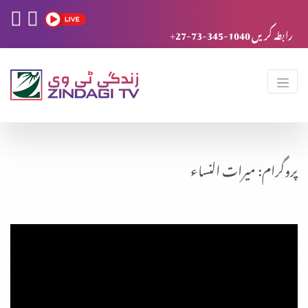
+27-73-345-1040 رابطہ کریں
پروگرام: میرات النساء