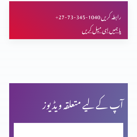
دعا (حصہ اول)
+27-73-345-1040 رابطہ کریں
یا ہمیں ای میل کریں
مسیحی مردم شماری اور ہماری زمہ داری
یشوع کی کتاب اور سلسلہ نبوت (حصہ دوم)
بائبل کی صداقت اور حقّانیَّت (حصہ 4)
آپ کے لیے متعلقہ ویڈیوز
بائبل کی صداقت اور حقّانیَّت (حصہ 3)