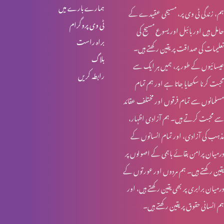
ہمارے بارے میں
ہم، زندگی ٹی وی پر، مسیحی عقیدے کے
خواجہ سرا کا مقام کلام مقدس میں (حصہ 1)
ٹی وی پروگرام
حامل ہیں اور بائبل اور یسوع مسیح کی
براہ راست
تعلیمات کی صداقت پر یقین رکھتے ہیں۔
بلاگ
عیسائیوں کے طور پر، ہمیں ہر ایک سے
قربانی کا گوشت اور خواتین کی زمداری
رابطہ کریں
محبت کرنا سکھایا جاتا ہے اور ہم تمام
مسلمانوں سے تمام فرقوں اور مختلف عقائد
کرسمس اسپیشل: یسوع مسیح کا نسب نامہ اور خواتین
سے محبت کرتے ہیں۔ ہم آزادی اظہار،
مذہب کی آزادی، اور تمام انسانوں کے
درمیان پرامن بقائے باہمی کے اصولوں پر
روزہ اور عورت کے شرعی مسایل (حصہ 4)
یقین رکھتے ہیں۔ ہم مردوں اور عورتوں کے
درمیان برابری پر بھی یقین رکھتے ہیں، اور
ہم انسانی حقوق پر یقین رکھتے ہیں۔
روزہ اور عورت کے شرعی مسایل (حصہ 3)