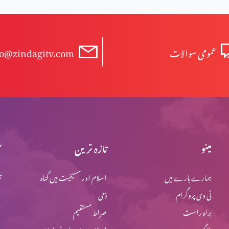
عمومی سوالات
fo@zindagitv.com
مینو
تازہ ترین
س
ہمارے بارے میں
اسلام اور مسیحیت میں گناہ
ہ
ٹی وی پروگرام
ذمی
براہ راست
صراط مستقیم
بلاگ
اسلام میں یہود اور نصاریٰ