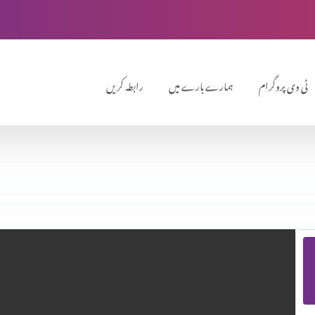
ٹی وی پروگرام
ہمارے بارے میں
رابطہ کریں