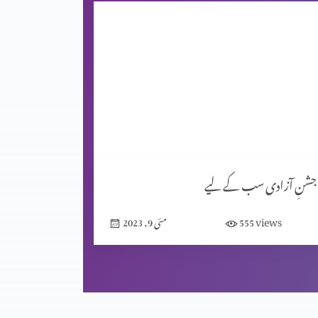
جشنِ آزادی سب کے لیے
views
555
مئی 9, 2023