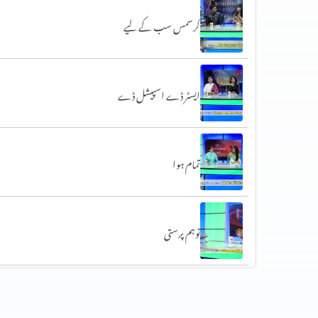
کرسمس سب کے لیے
ایسٹر ڈے اسپیشل ڈے
تمام ہوا
توہم پرستی
محبت کیا (1 کرنتھیوں 13)