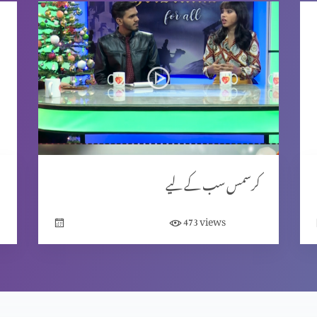
کرسمس سب کے لیے
views
473