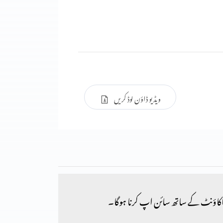
ویڈیو ڈاؤن لوڈ کریں
کاؤنٹ کے ساتھ سائن اپ کرنا ہوگا۔