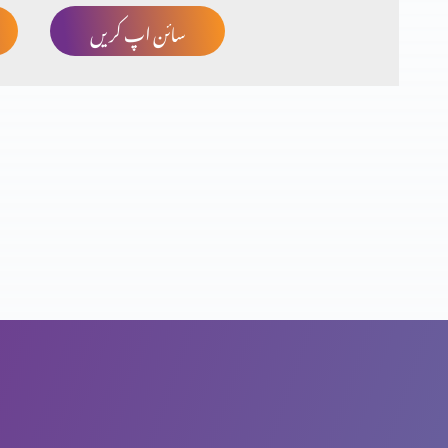
سائن اپ کریں