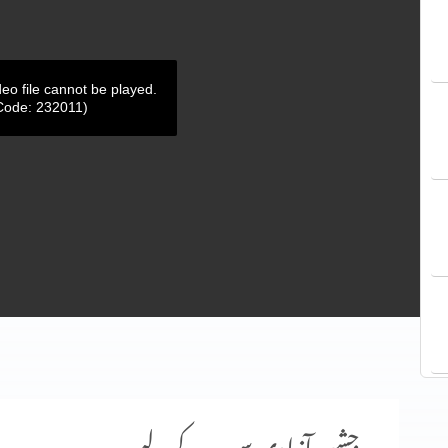
deo file cannot be played.
Code: 232011)
جشنِ آزادی سب کے لیے