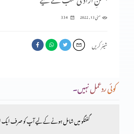
334
مئی 13, 2022
شیئر کریں
کوئی ردعمل نہیں۔
گفتگو میں شامل ہونے کے لیے آپ کو صرف ایک ا