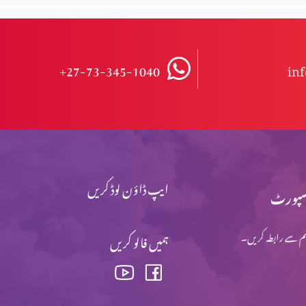
+27-73-345-1040
in
ایپ ڈاؤن لوڈ کریں
پورٹ
م سے رابطہ کریں۔
ہمیں فالو کریں