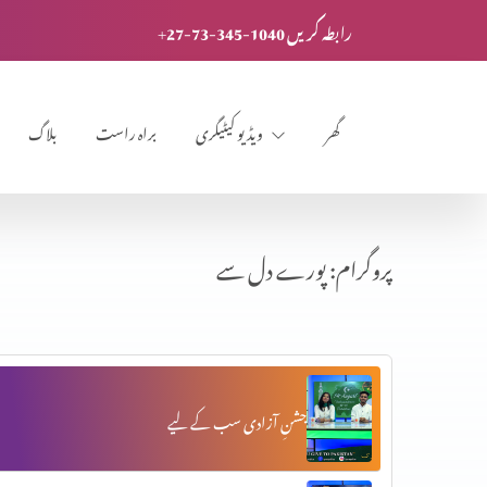
+27-73-345-1040 رابطہ کریں
گھر
ویڈیو کیٹیگری
براہ راست
بلاگ
پروگرام: پورے دل سے
جشنِ آزادی سب کے لیے