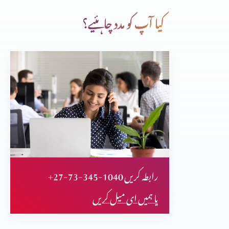
کیا آپ کو مدد چاہئیے؟
زبان پر قابو
مصبت سوچ
یوم آزادی اسپیشل
+27-73-345-1040 رابطہ کریں
کرسمس ڈے اسپیشل
یا ہمیں ای میل کریں