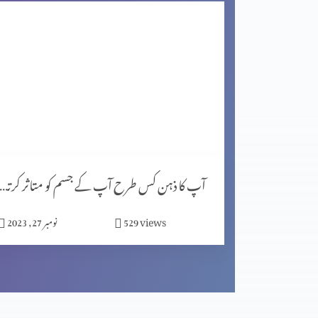
اگر کچھ خرب ہے تو خُدا اُسے ٹیک کر سکھتا ہے (2-1)
مصروف دنیا میں پھلدار زندگی گزارنا (2-2)
مصروف دنیا میں پھلدار زندگی گزارنا (1-1)
آپ کا ذہن کس طرح آپ کے جسم کو متاثر کرتا ہے (پار
views
529
نومبر 27, 2023
اپنے دُکھ کوضائع نہ کریں (2-2)
اپنے دُکھ کوضائع نہ کریں (1-2)