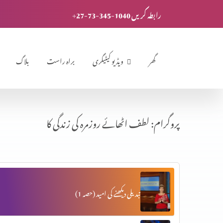
+27-73-345-1040 رابطہ کریں
گھر
ویڈیو کیٹیگری
براہ راست
بلاگ
پروگرام: لطف اٹھائے روزمرہ کی زندگی کا
تبدیلی دیکھنے کی امید (حصہ 1)