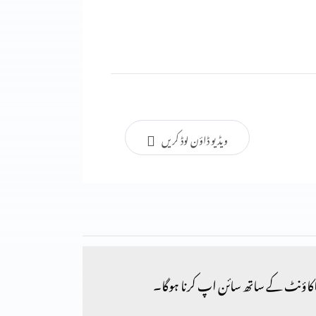
ویڈیو ڈاؤن لوڈ کریں
کاؤنٹ کے ساتھ سائن اپ کرنا ہوگا۔