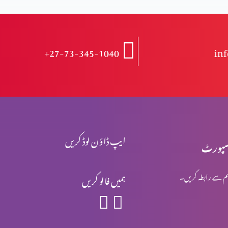
+27-73-345-1040
in
ایپ ڈاؤن لوڈ کریں
پورٹ
م سے رابطہ کریں۔
ہمیں فالو کریں