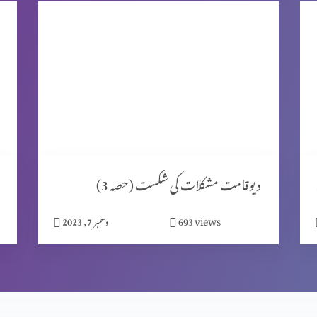
ٹ 2)
دیوقامت مشکلات کی شکست (حصہ 3)
views
693
دسمبر 7, 2023