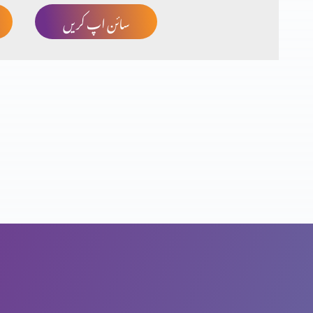
سائن اپ کریں