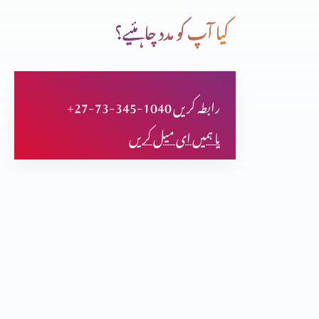
کیا آپ کو مدد چاہئیے؟
قوت کا درست استمال (حصہ 3)
+27-73-345-1040 رابطہ کریں
فلپیوں کا خط (حصہ 2)
یا ہمیں ای میل کریں
فلپیوں کا خط (حصہ 1)
اعتماد کا امتحان