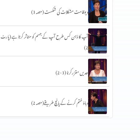
دیوقامت مشکلات کی شکست (حصہ 3)
آپ کا ذہن کس طرح آپ کے جسم کو متاثر کرتا ہے (پارٹ
2)
حدیں مقرَّرکرنا (3-2)
دباؤ ختم کرنے کے پانچ طریقے(حصہ 2)
سات عام خوف (حصہ 1)