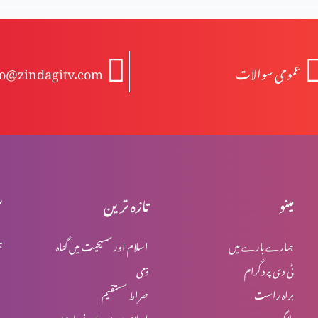
عمومی سوالات
fo@zindagitv.com
مینو
تازہ ترین
س
ہمارے بارے میں
اسلام اور مسیحیت میں گناہ
ہ
ٹی وی پروگرام
ذمی
براہ راست
صراط مستقیم
بلاگ
اسلام میں یہود اور نصاریٰ