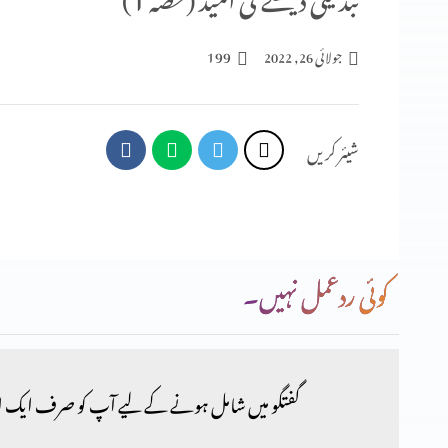
199
جولائی 26, 2022
شیئر کریں
کوئی ردعمل نہیں۔
گفتگو میں شامل ہونے کے لیے آپ کو صرف ایک ا