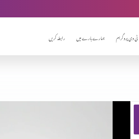
ٹی وی پروگرام
ہمارے بارے میں
رابطہ کریں