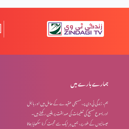
جلے لیکن تلخ نہیں ہوئے (2-2)
جلے لیکن تلخ نہیں ہوئے (1-1)
کسی بھی وقت پارکنگ نہیں ہو سکتی (1-1)
ہمارے بارے میں
ہم، زندگی ٹی وی پر، مسیحی عقیدے کے حامل ہیں اور بائبل
اُس پر دھیان دیں جو بہترین خوشی دے (2-6)
اور یسوع مسیح کی تعلیمات کی صداقت پر یقین رکھتے ہیں۔
عیسائیوں کے طور پر، ہمیں ہر ایک سے محبت کرنا سکھایا جاتا