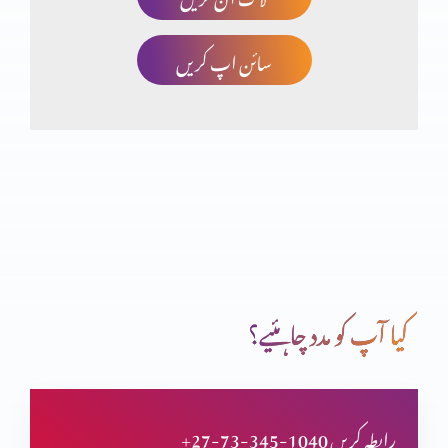
سائن اپ کریں
برکت کو ضائع کرنا
روزہ ازروئے بائبل کیا ہے؟
کیا خداوند یسوع مسیح خدا ہے؟ (حصہ 2)
کیا آپ کو مدد چاہئیے؟
کیا خداوند یسوع مسیح خدا ہے؟
+27-73-345-1040 رابطہ کریں