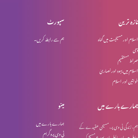
تازہ ترین
سپورٹ
زبان اور عم
اسلام اور مسیحیت میں گناہ
ہم سے رابطہ کریں۔
ذمی
روحوں کی آخری منزل
صراط مستقیم
اسلام میں یہود اور نصاریٰ
خواتین اور اسلام
آج کے فریسی
ہمارے بارے میں
مینو
خالص اور بے عیب دینداری
ہمارے بارے میں
ہم، زندگی ٹی وی پر، مسیحی عقیدے کے
ٹی وی پروگرام
حامل ہیں اور بائبل اور یسوع مسیح کی