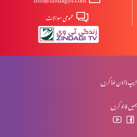
عمومی سوالات
دہ یَکی
فصل کٹنے والے مزدور
آپ کے پاس کیا ہے؟
ایپ ڈاؤن لوڈ کریں
ہمیں فالو کریں
زندگی اور موت
خدا کے کلام کے خادم