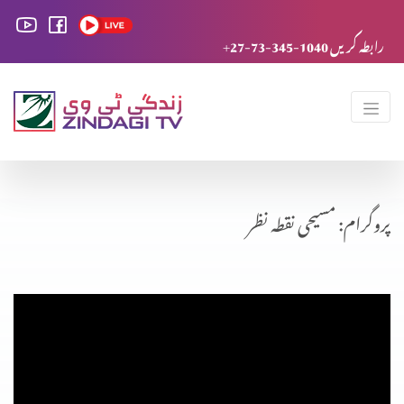
+27-73-345-1040 رابطہ کریں
پروگرام: مسیحی نقطہ نظر