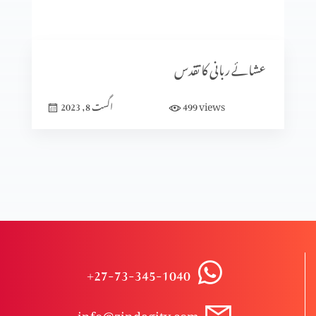
پان٘چویں انجیل
عشائے ربانی کا تقدس
عشاء ربانی
views
499
اگست 8, 2023
شیطان کی تخت گاہ میں رہنا
الفا اور اومیگا
+27-73-345-1040
راستباز ہونے کے لیے ہوش میں آؤ
info@zindagitv.com